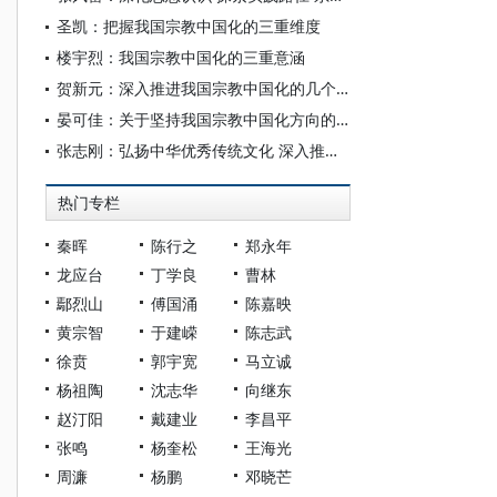
圣凯：把握我国宗教中国化的三重维度
楼宇烈：我国宗教中国化的三重意涵
贺新元：深入推进我国宗教中国化的几个关键问题
晏可佳：关于坚持我国宗教中国化方向的若干理论思考
张志刚：弘扬中华优秀传统文化 深入推进我国宗教中国化
热门专栏
秦晖
陈行之
郑永年
龙应台
丁学良
曹林
鄢烈山
傅国涌
陈嘉映
黄宗智
于建嵘
陈志武
徐贲
郭宇宽
马立诚
杨祖陶
沈志华
向继东
赵汀阳
戴建业
李昌平
张鸣
杨奎松
王海光
周濂
杨鹏
邓晓芒