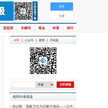
登录
注册
思想库
关键词
笔会
科普
排行
|
|
|
APP
公众号
微博
手机版
相同作者阅读
张志刚：儒家文化与宗教中国化——以中国宗教通史为线索的学理沉思