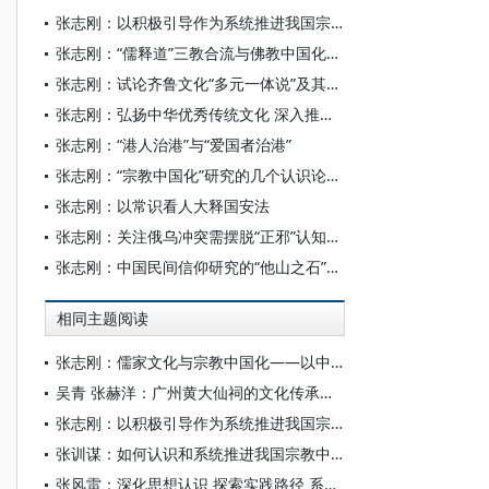
张志刚：以积极引导作为系统推进我国宗教中国化的实践指归
张志刚：“儒释道”三教合流与佛教中国化——德清“三教会通”观念的思想史意义
张志刚：试论齐鲁文化“多元一体说”及其学理意义
张志刚：弘扬中华优秀传统文化 深入推进我国宗教中国化
张志刚：“港人治港”与“爱国者治港”
张志刚：“宗教中国化”研究的几个认识论问题
张志刚：以常识看人大释国安法
张志刚：关注俄乌冲突需摆脱“正邪”认知误区
张志刚：中国民间信仰研究的“他山之石”——以欧大年的理论探索为例
相同主题阅读
张志刚：儒家文化与宗教中国化——以中国宗教通史为线索的学理沉思
吴青 张赫洋：广州黄大仙祠的文化传承探究
张志刚：以积极引导作为系统推进我国宗教中国化的实践指归
张训谋：如何认识和系统推进我国宗教中国化
张风雷：深化思想认识 探索实践路径 系统推进我国宗教中国化