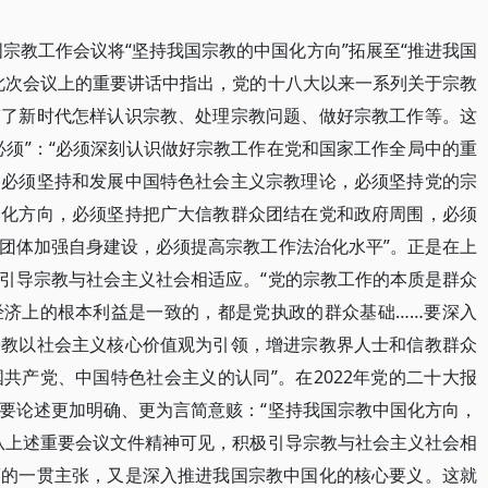
国宗教工作会议将“坚持我国宗教的中国化方向”拓展至“推进我国
此次会议上的重要讲话中指出，党的十八大以来一系列关于宗教
答了新时代怎样认识宗教、处理宗教问题、做好宗教工作等。这
必须”：“必须深刻认识做好宗教工作在党和国家工作全局中的重
，必须坚持和发展中国特色社会主义宗教理论，必须坚持党的宗
国化方向，必须坚持把广大信教群众团结在党和政府周围，必须
团体加强自身建设，必须提高宗教工作法治化水平”。正是在上
引导宗教与社会主义社会相适应。“党的宗教工作的本质是群众
经济上的根本利益是一致的，都是党执政的群众基础……要深入
宗教以社会主义核心价值观为引领，增进宗教界人士和信教群众
共产党、中国特色社会主义的认同”。在2022年党的二十大报
要论述更加明确、更为言简意赅：“坚持我国宗教中国化方向，
从上述重要会议文件精神可见，积极引导宗教与社会主义社会相
策的一贯主张，又是深入推进我国宗教中国化的核心要义。这就