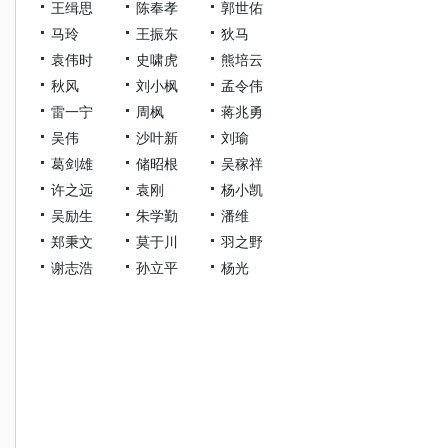
王缉思
陈奉孝
郭世佑
马玲
王振东
狄马
袁伟时
史啸虎
熊培云
秋风
刘小枫
孟令伟
雷一宁
周枫
蒋兆勇
吴伟
沙叶新
刘瑜
葛剑雄
储昭根
吴稼祥
许之远
袁刚
杨小凯
吴励生
朱学勤
潘维
郑秉文
莫于川
羽之野
谢志浩
孙立平
杨光