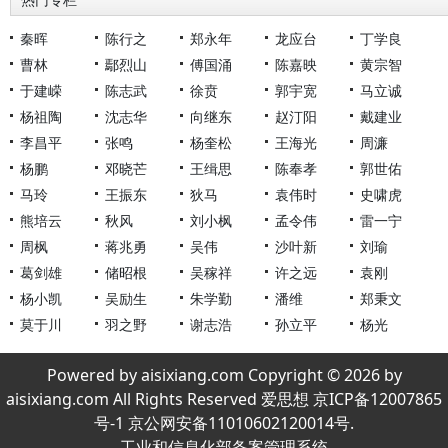
热门专栏
秦晖
陈行之
郑永年
龙应台
丁学良
曹林
鄢烈山
傅国涌
陈嘉映
黄宗智
于建嵘
陈志武
徐贲
郭宇宽
马立诚
杨祖陶
沈志华
向继东
赵汀阳
戴建业
李昌平
张鸣
杨奎松
王海光
周濂
杨鹏
邓晓芒
王缉思
陈奉孝
郭世佑
马玲
王振东
狄马
袁伟时
史啸虎
熊培云
秋风
刘小枫
孟令伟
雷一宁
周枫
蒋兆勇
吴伟
沙叶新
刘瑜
葛剑雄
储昭根
吴稼祥
许之远
袁刚
杨小凯
吴励生
朱学勤
潘维
郑秉文
莫于川
羽之野
谢志浩
孙立平
杨光
Powered by aisixiang.com Copyright © 2026 by
aisixiang.com All Rights Reserved 爱思想 京ICP备12007865
号-1 京公网安备11010602120014号.
工业和信息化部备案管理系统