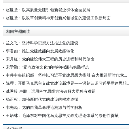
赵世堂：以高质量党建引领新就业群体全面发展
赵世堂：以改革创新精神开创新兴领域党的建设工作新局面
相同主题阅读
兰文飞：坚持科学思想方法推进党的建设
李君如：推进党建效能向发展效能转化
宋月红：党的建设伟大工程的历史进程和时代使命
宋学勤：“党内政治文化”的精神内涵与实践样态
中共中央组织部：坚持以习近平党建思想为指引 奋力推进新时代党的建设新的伟大工程
陈理：开辟马克思主义政党建设新境界——深刻认识习近
臧秀玲 卢鹏：运用科学思维方法破解大党独有难题
杨正权：加强新时代党的建设的根本遵循
韦先晓：党的自我革命理论溯源与哲学解析
王炳林：毛泽东对中国化马克思主义政党理论体系的原创性贡献