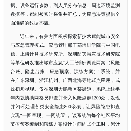
据、设备运行参数，到人员分布信息、周边环境监测
数据等，都能被实时采集并汇总，为应急决策提供全
面准确的数据基础。
近年来，有关方面积极探索新技术赋能城市安全
与应急管理模式。应急管理部干部培训学院与中国电
信、上海计算技术研究所、深圳防灾减灾技术研究院
等单位研发推出城市应急
“人工智能+两账两案（风险
台账、隐患台账，应急预案、演练方案）”系统，并
在广东深圳、浙江杭州、广西北海等地试点应用，成
效初步显现。仅在深圳大鹏新区某街道，系统上线半
年内就协助网格员排查并录入风险点超1200处，发现
并闭环处理各类安全隐患800余项，让风险隐患排查
实现“一图呈现、一网统管”。该系统为每个社区平均
节省预案编制和演练方案设计时间约15个工时，累计