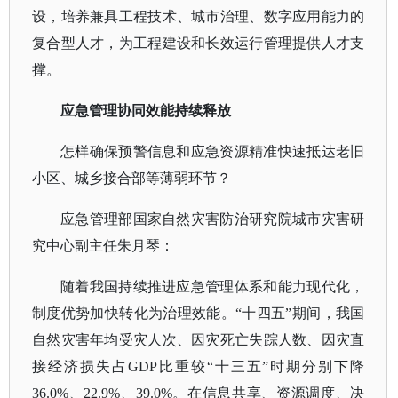
设，培养兼具工程技术、城市治理、数字应用能力的
复合型人才，为工程建设和长效运行管理提供人才支
撑。
应急管理协同效能持续释放
怎样确保预警信息和应急资源精准快速抵达老旧
小区、城乡接合部等薄弱环节？
应急管理部国家自然灾害防治研究院城市灾害研
究中心副主任朱月琴：
随着我国持续推进应急管理体系和能力现代化，
制度优势加快转化为治理效能。
“十四五”期间，我国
自然灾害年均受灾人次、因灾死亡失踪人数、因灾直
接经济损失占GDP比重较“十三五”时期分别下降
36.0%、22.9%、39.0%。在信息共享、资源调度、决