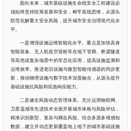
面向未来，城市基础设施生命线安全工程建设必
须始终坚持统筹发展和安全，树牢底线思维，从源头
防范化解重大安全风险，提升城市安全治理现代化水
平。
一是增强设施运维智能化水平。重点是加快具身
智能装备、无人机低空巡检等在地下管廊、桥梁隧道
等高危或复杂场景中的常态化应用，提高设施监测和
运维效率。推进老旧设施与微型智能传感器的同步更
新，推动物理设施与数字技术深度融合，从源头提升
基础设施抗风险和应急响应能力。
二是健全风险动态管理体系。充分运用物联网、
卫星遥感等先进技术全面开展城市体检与风险评估，
精准识别新型、复杂与耦合风险。结合多源多维感知
数据，建立并动态更新覆盖地上地下的城市基础设施