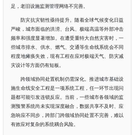
足，老旧设施监测管理网络不完善。
防灾抗灾韧性亟待提升。随着全球气候变化日益
严峻，城市面临的洪涝、台风、极端高温等外部冲击
频率和强度显著增加。在遭受重特大自然灾害时，一
些城市排水、供水、燃气、交通等生命线系统会不同
程度地瘫痪失效，现有工程在应对极端天气、防灾减
灾设计等方面仍有短板。
跨领域协同处置机制仍需深化。推进城市基础设
施生命线安全工程是一项系统工程，任一环节出现问
题都可能引发连锁反应。当前，一些城市各领域的监
测预警系统尚未实现深度融合，数据共享不及时、应
急响应不同步，跨部门跨领域协同处置不完善，难以
有效应对复杂的系统耦合风险。