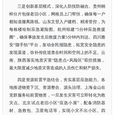
三是创新基层模式，深化人防技防融合。贵州桐
梓分片包保老旧小区，网格员上门帮扶，确保每一户
都知道撤离路线。山东文登入户建档、精准管控，为
每栋楼绘制应急避险图。杭州组建
“5分钟应急救援
圈”，确保事故发生后救援力量5分钟内到达。四川雅
安“随手拍”平台，发动全民报隐患，拓宽安全隐患的
发现渠道，弥补传统巡查在时间和空间上的不足。云
南、陕西落实地质灾害“隐患点+风险区”双控措施，
最大限度减少地质灾害造成的人员伤亡和财产损失。
四是资源前置平急结合，夯实基层应急能力。各
地推进物资下沉、资源整合、源头治理。上海金山在
党群服务站前置物资，一旦发生灾害可立即转化为救
灾点。北京试点老旧小区
“应急小屋”，配备消防器
材、急救包、卫星电话等，实现小灾不出小区。四