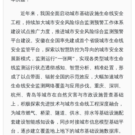
近年来，我国全面启动城市基础设施生命线安全
工程，持续加大城市安全风险综合监测预警工作体系
建设试点推广力度，推进城市安全风险综合监测预警
平台建设。安徽在全国率先建成首个省级城市生命线
安全监管平台，探索以智慧防控为导向的城市安全发
展新模式，监测运行
“一张网”，实现各类型城市生命
线监测运行状态透彻感知、智慧分析、精准处置，形
成了以点带面、辐射全国的示范效应，大幅加速城市
生命线安全监测网络覆盖与应用步伐。重庆、深圳、
杭州、青岛等城市在自然灾害与市政设施普查基础
上，积极探索先进技术与城市生命线工程深度融合，
为城市燃气、桥梁、隧道、供水、排水等基础设施配
套建设智能感知设备，同步对接城市信息模型基础平
台，逐步建立覆盖地上地下的城市基础设施数据库。