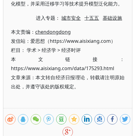
化模型，并采用迁移学习等技术提升模型泛化能力。
进入专题：
城市安全
十五五
基础设施
本文责编：
chendongdong
发信站：爱思想（https://www.aisixiang.com）
栏目：
学术
>
经济学
>
经济时评
本文链接：
https://www.aisixiang.com/data/175293.html
文章来源：本文转自经济日报理论，转载请注明原始
出处，并遵守该处的版权规定。