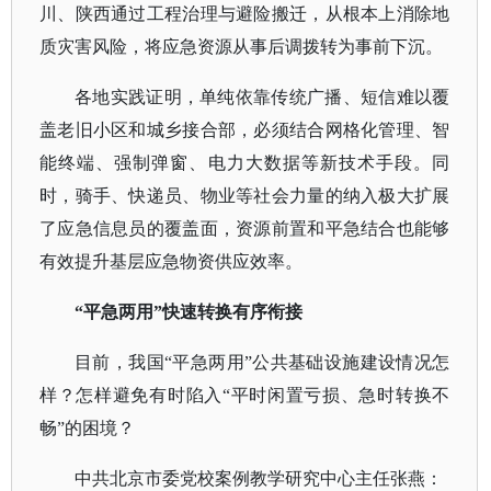
川、陕西通过工程治理与避险搬迁，从根本上消除地
质灾害风险，将应急资源从事后调拨转为事前下沉。
各地实践证明，单纯依靠传统广播、短信难以覆
盖老旧小区和城乡接合部，必须结合网格化管理、智
能终端、强制弹窗、电力大数据等新技术手段。同
时，骑手、快递员、物业等社会力量的纳入极大扩展
了应急信息员的覆盖面，资源前置和平急结合也能够
有效提升基层应急物资供应效率。
“平急两用”
快速转换有序衔接
目前，我国
“平急两用”公共基础设施建设情况怎
样？怎样避免有时陷入“平时闲置亏损、急时转换不
畅”的困境？
中共北京市委党校案例教学研究中心主任张燕：