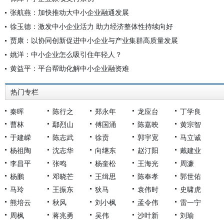
张航燕：加快推动大中小企业融通发展
徐玉德：激发中小企业活力 助力经济整体性持续向好
贾康：以协同创新促进中小企业与产业集群高质量发展
姚洋：中小企业怎么吸引住年轻人？
黄益平：平台帮助化解中小企业融资难
热门专栏
秦晖
陈行之
郑永年
龙应台
丁学良
曹林
鄢烈山
傅国涌
陈嘉映
黄宗智
于建嵘
陈志武
徐贲
郭宇宽
马立诚
杨祖陶
沈志华
向继东
赵汀阳
戴建业
李昌平
张鸣
杨奎松
王海光
周濂
杨鹏
邓晓芒
王缉思
陈奉孝
郭世佑
马玲
王振东
狄马
袁伟时
史啸虎
熊培云
秋风
刘小枫
孟令伟
雷一宁
周枫
蒋兆勇
吴伟
沙叶新
刘瑜