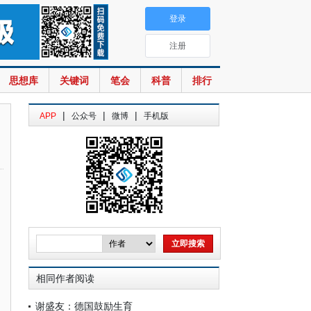
登录
注册
思想库
关键词
笔会
科普
排行
|
|
|
APP
公众号
微博
手机版
相同作者阅读
谢盛友：德国鼓励生育