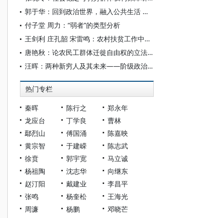
郭于华：回到政治世界，融入公共生活 ——如何重新激发底层公众的政治参与热情
付子堂 周力：“弱者”的类型分析
王剑利 庄孔韶 宋雷鸣：农村扶贫工作中的弱势群体识别问题
唐艳秋：论农民工群体迁徙自由权的立法保护
汪晖：两种新穷人及其未来——阶级政治的衰落、再形成与新穷人的尊严政治
热门专栏
秦晖
陈行之
郑永年
龙应台
丁学良
曹林
鄢烈山
傅国涌
陈嘉映
黄宗智
于建嵘
陈志武
徐贲
郭宇宽
马立诚
杨祖陶
沈志华
向继东
赵汀阳
戴建业
李昌平
张鸣
杨奎松
王海光
周濂
杨鹏
邓晓芒