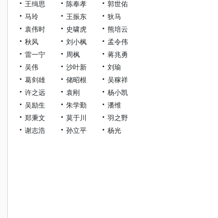
王缉思
陈奉孝
郭世佑
马玲
王振东
狄马
袁伟时
史啸虎
熊培云
秋风
刘小枫
孟令伟
雷一宁
周枫
蒋兆勇
吴伟
沙叶新
刘瑜
葛剑雄
储昭根
吴稼祥
许之远
袁刚
杨小凯
吴励生
朱学勤
潘维
郑秉文
莫于川
羽之野
谢志浩
孙立平
杨光