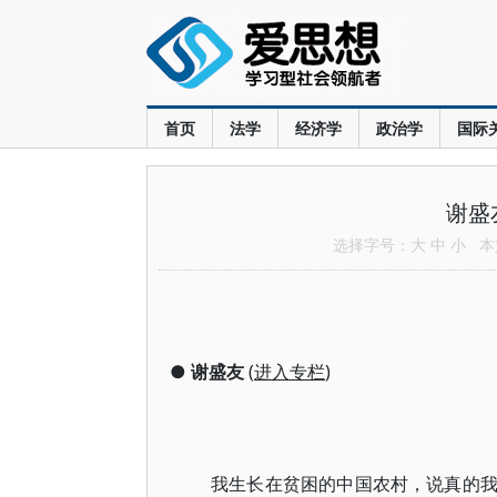
首页
法学
经济学
政治学
国际
谢盛
选择字号：
大
中
小
本文
●
谢盛友
(
进入专栏
)
我生长在贫困的中国农村，说真的