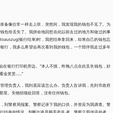
，我准备像往常一样去上班，突然间，我发现我的钱包不见了。为
的钱包给丢失了。我拼命地回想在此以前去过的地方和做过的事
oauszug(银行结单)时，我把结单拿回来，却将自己的钱包忘
到银行，我多么希望会再次看到我的钱包，一个陪伴我走过多年
张贴在银行打印机旁边。“本人不慎，昨晚八点在此丢失钱包，好
......”
问管理负责人，我到底应该怎么办。负责人告诉我，先到市政府
那里。失物招领处回答，没有任何钱包。
是，到警察局报案。警察记录下我的口供，并答应为我调查。警
行结单的情况，判断出谁是顺手牵羊 者。警察立即传讯拾者，