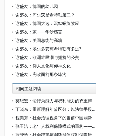
谢盛友：德国的幼儿园
谢盛友：库尔茨是希特勒第二？
谢盛友：德国大选：沉默螺旋效应
谢盛友：家——华沙感言
谢盛友：美国总统与高墙
谢盛友：埃尔多安离希特勒有多远?
谢盛友：欧洲难民潮与拥挤的公交
谢盛友：仰人文化与仰神文化
谢盛友：宪政面前那条壕沟
相同主题阅读
莫纪宏：论行为能力与权利能力的双重辩证关系
丁晓东：重新理解年龄区分：以法律手段应对年龄歧视的误区
程美东：社会治理视角下的当前中国弱势群体问题
张玉洁：老年人权利保障模式的重构——基于对权利主体观念的反思
张晓玲：社会稳定与弱势群体权利保障研究