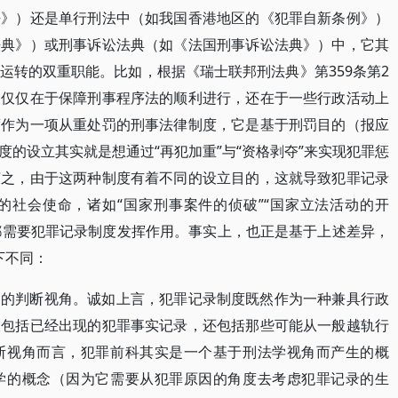
法》）还是单行刑法中（如我国香港地区的《犯罪自新条例》）
法典》）或刑事诉讼法典（如《法国刑事诉讼法典》）中，它其
运转的双重职能。比如，根据《瑞士联邦刑法典》第359条第2
不仅仅在于保障刑事程序法的顺利进行，还在于一些行政活动上
度作为一项从重处罚的刑事法律制度，它是基于刑罚目的（报应
的设立其实就是想通过“再犯加重”与“资格剥夺”来实现犯罪惩
言之，由于这两种制度有着不同的设立目的，这就导致犯罪记录
的社会使命，诸如“国家刑事案件的侦破”“国家立法活动的开
现都需要犯罪记录制度发挥作用。事实上，也正是基于上述差异，
下不同：
同的判断视角。诚如上言，犯罪记录制度既然作为一种兼具行政
仅包括已经出现的犯罪事实记录，还包括那些可能从一般越轨行
断视角而言，犯罪前科其实是一个基于刑法学视角而产生的概
学的概念（因为它需要从犯罪原因的角度去考虑犯罪记录的生