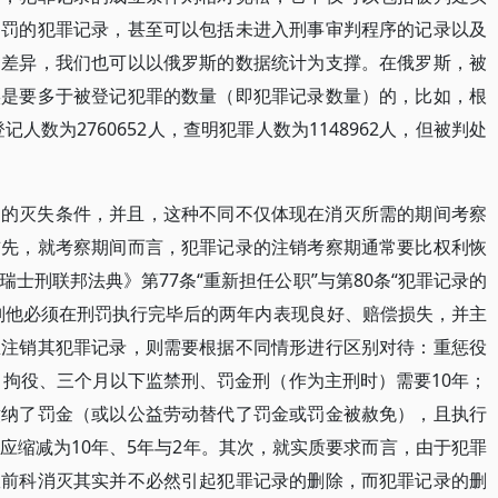
处罚的犯罪记录，甚至可以包括未进入刑事审判程序的记录以及
述差异，我们也可以以俄罗斯的数据统计为支撑。在俄罗斯，被
实是要多于被登记犯罪的数量（即犯罪记录数量）的，比如，根
人数为2760652人，查明犯罪人数为1148962人，但被判处
同的灭失条件，并且，这种不同不仅体现在消灭所需的期间考察
首先，就考察期间而言，犯罪记录的注销考察期通常要比权利恢
士刑联邦法典》第77条“重新担任公职”与第80条“犯罪记录的
则他必须在刑罚执行完毕后的两年内表现良好、赔偿损失，并主
想注销其犯罪记录，则需要根据不同情形进行区别对待：重惩役
，拘役、三个月以下监禁刑、罚金刑（作为主刑时）需要10年；
缴纳了罚金（或以公益劳动替代了罚金或罚金被赦免），且执行
应缩减为10年、5年与2年。其次，就实质要求而言，由于犯罪
故前科消灭其实并不必然引起犯罪记录的删除，而犯罪记录的删