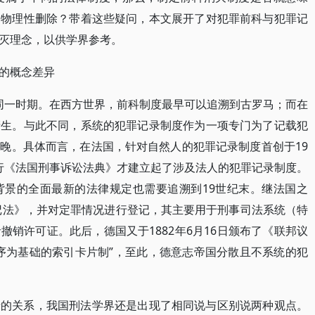
的物理性删除？带着这些疑问，本文展开了对犯罪前科与犯罪记
灭理念，以供学界参考。
的概念差异
于同一时期。在西方世界，前科制度最早可以追溯到古罗马；而在
产生。与此不同，系统的犯罪记录制度作为一项专门为了记载犯
晚。具体而言，在法国，针对自然人的犯罪记录制度首创于19
，现行《法国刑事诉讼法典》才建立起了涉及法人的犯罪记录制度。
背景的全面最新的法律规定也需要追溯到19世纪末。继法国之
登记法》，并对定罪情况进行登记，其主要用于刑事司法系统（特
销许可证。此后，德国又于1882年6月16日颁布了《联邦议
序为基础的索引卡片制”，至此，德意志帝国分散且不系统的犯
录的关系，我国刑法学界还是出现了相同说与区别说两种观点。