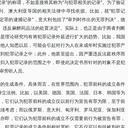
录”的称谓，不如直接将其称为“与犯罪相关的记录”。为了验证
利、澳大利亚等国的相关法律中寻找依据。比如，就“犯罪记
定罪的逮捕记录”，意大利包括了“审判时作出的无罪判决”，德
、违反麻醉药品法的处置决定”。实际上，也正是由于两者判断
还是理论研究均有将犯罪记录外延进行扩大的趋势。比如，我国
在他人知悉以后，可能会引起对行为人在未成年时实施过犯罪产
入到犯罪记录之中；此外，他甚至提出，因严重违反法庭秩序而
当归入犯罪记录的范围之中，即使此决定书所针对的对象不是犯
审旁听人员。
同的生成条件。具体而言，在世界范围内，犯罪前科的成立条件
两种立法例。比如，以美国、德国、英国、法国、日本、韩国等为
即，它们认为犯罪前科的成立仅以前行为宣告有罪为限，至于前
无须考虑；而以俄罗斯、意大利、匈牙利、罗马尼亚、保加利亚
，亦即，它们认为犯罪前科的成立不仅需要前行为被宣告有罪，
同，犯罪记录的成立条件则相对宽松，它不仅可以包括被判处实