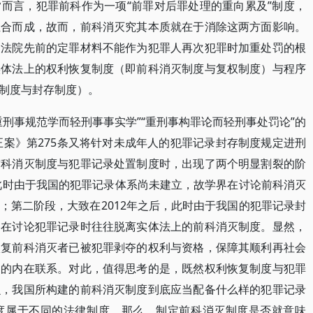
而言，犯罪前科作为一项“前罪对后罪处理的重向累及”制度，
组合而成，故而，前科消灭究其本质就在于消除这两方面影响。
，法院先前的定罪材料不能作为犯罪人再次犯罪时加重处罚的根
实体法上的权利恢复制度（即前科消灭制度与复权制度）与程序
制度与封存制度）。
刑事规范学而轻刑事事实学”“重刑事构罪论而轻刑事处罚论”的
正案》第275条又将针对未成年人的犯罪记录封存制度规定进刑
前科消灭制度与犯罪记录处置制度时，出现了两个明显割裂的阶
，此时由于我国的犯罪记录体系尚未建立，故学界在讨论前科消灭
；第二阶段，大致在2012年之后，此时由于我国的犯罪记录封
界在讨论犯罪记录时往往脱离实体法上的前科消灭制度。显然，
恢复前科消灭者已被犯罪剥夺的权利与资格，保障其顺利再社会
间的内在联系。对此，值得思考的是，既然权利恢复制度与犯罪
么，我国所构建的前科消灭制度到底应当配备什么样的犯罪记录
度属于不同的法律制度，那么，制定前科消灭制度是否就意味