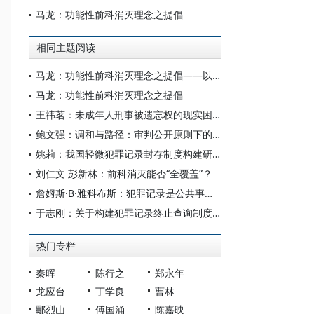
马龙：功能性前科消灭理念之提倡
相同主题阅读
马龙：功能性前科消灭理念之提倡——以犯罪前科与犯罪记录的关系为切入点
马龙：功能性前科消灭理念之提倡
王祎茗：未成年人刑事被遗忘权的现实困境与脱困之道
鲍文强：调和与路径：审判公开原则下的轻微犯罪记录封存
姚莉：我国轻微犯罪记录封存制度构建研究
刘仁文 彭新林：前科消灭能否“全覆盖”？
詹姆斯·B·雅科布斯：犯罪记录是公共事务吗
于志刚：关于构建犯罪记录终止查询制度的思考
热门专栏
秦晖
陈行之
郑永年
龙应台
丁学良
曹林
鄢烈山
傅国涌
陈嘉映