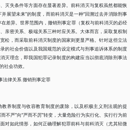
件、灭失条件等方面存在显著差异。前科消灭与复权虽然都能恢
下并展望未来”的制度，而前科消灭是一种“回溯过去并消除刑事
存在差异。世界范围内，撤销刑事定罪（复权与前科消灭的必经
系、亲密关系、极端关系三种对应关系。大体而言，采取复权制
对宽松，而采取前科消灭制度的国家则更显严格。针对这些立法
记录的社会价值以及我国规范的设定模式与刑事追诉体系的制度
科消灭理念，即我国犯罪记录制度的构建应当以彻底消除刑事法
的社会功效。
刑事法律关系 撤销刑事定罪
动教养制度与收容教育制度的废除，以及积极主义刑法观的提
而不严”向“严而不厉”转变，大量危险行为实行化、实行行为前
。面对如此情形，如何正确理解犯罪前科与前科消灭（尤其轻微