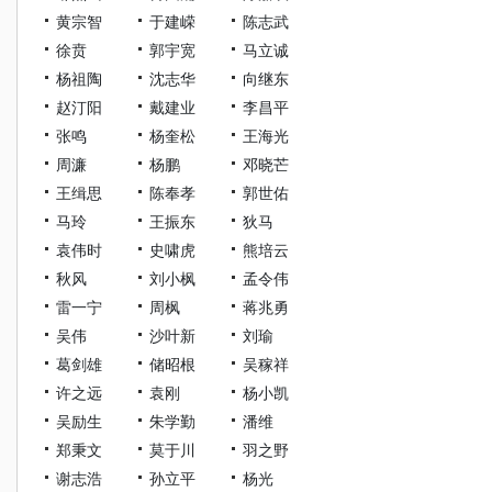
黄宗智
于建嵘
陈志武
徐贲
郭宇宽
马立诚
杨祖陶
沈志华
向继东
赵汀阳
戴建业
李昌平
张鸣
杨奎松
王海光
周濂
杨鹏
邓晓芒
王缉思
陈奉孝
郭世佑
马玲
王振东
狄马
袁伟时
史啸虎
熊培云
秋风
刘小枫
孟令伟
雷一宁
周枫
蒋兆勇
吴伟
沙叶新
刘瑜
葛剑雄
储昭根
吴稼祥
许之远
袁刚
杨小凯
吴励生
朱学勤
潘维
郑秉文
莫于川
羽之野
谢志浩
孙立平
杨光