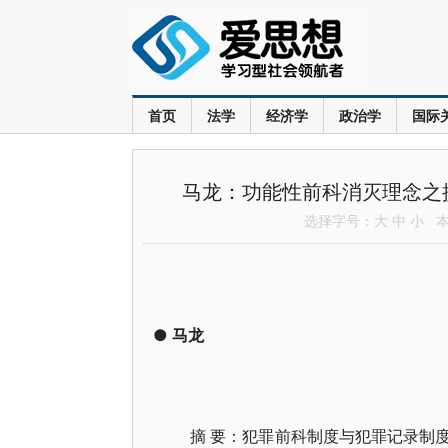
首页
法学
经济学
政治学
国际
马龙：功能性前科消灭理念之
选择字号：
大
中
小
本文
●
马龙
摘 要：犯罪前科制度与犯罪记录制