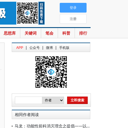
登录
注册
思想库
关键词
笔会
科普
排行
|
|
|
APP
公众号
微博
手机版
相同作者阅读
马龙：功能性前科消灭理念之提倡——以犯罪前科与犯罪记录的关系为切入点