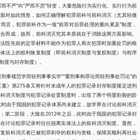
而不严”向“严而不厉”转变，大量危险行为实行化、实行行为前
。面对如此情形，如何正确理解犯罪前科与前科消灭（尤其轻微
而言，犯罪前科作为一项“前罪对后罪处理的重向累及”制度，
组合而成，故而，前科消灭究其本质就在于消除这两方面影响。
，法院先前的定罪材料不能作为犯罪人再次犯罪时加重处罚的根
实体法上的权利恢复制度（即前科消灭制度与复权制度）与程序
制度与封存制度）。
刑事规范学而轻刑事事实学”“重刑事构罪论而轻刑事处罚论”的
正案》第275条又将针对未成年人的犯罪记录封存制度规定进刑
前科消灭制度与犯罪记录处置制度时，出现了两个明显割裂的阶
，此时由于我国的犯罪记录体系尚未建立，故学界在讨论前科消灭
；第二阶段，大致在2012年之后，此时由于我国的犯罪记录封
界在讨论犯罪记录时往往脱离实体法上的前科消灭制度。显然，
恢复前科消灭者已被犯罪剥夺的权利与资格，保障其顺利再社会