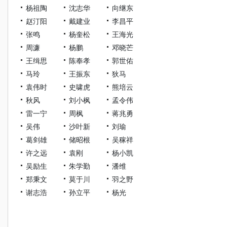
杨祖陶
沈志华
向继东
赵汀阳
戴建业
李昌平
张鸣
杨奎松
王海光
周濂
杨鹏
邓晓芒
王缉思
陈奉孝
郭世佑
马玲
王振东
狄马
袁伟时
史啸虎
熊培云
秋风
刘小枫
孟令伟
雷一宁
周枫
蒋兆勇
吴伟
沙叶新
刘瑜
葛剑雄
储昭根
吴稼祥
许之远
袁刚
杨小凯
吴励生
朱学勤
潘维
郑秉文
莫于川
羽之野
谢志浩
孙立平
杨光