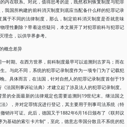
间的内在联系。对此，值得思考的是，既然权利恢复制度与犯罪
么，我国所构建的前科消灭制度到底应当配备什么样的犯罪记录
度属于不同的法律制度，那么，制定前科消灭制度是否就意味
的物理性删除？带着这些疑问，本文展开了对犯罪前科与犯罪记
灭理念，以供学界参考。
的概念差异
于同一时期。在西方世界，前科制度最早可以追溯到古罗马；而在
产生。与此不同，系统的犯罪记录制度作为一项专门为了记载犯
晚。具体而言，在法国，针对自然人的犯罪记录制度首创于19
，现行《法国刑事诉讼法典》才建立起了涉及法人的犯罪记录制度。
背景的全面最新的法律规定也需要追溯到19世纪末。继法国之
登记法》，并对定罪情况进行登记，其主要用于刑事司法系统（特
销许可证。此后，德国又于1882年6月16日颁布了《联邦议
序为基础的索引卡片制”，至此，德意志帝国分散且不系统的犯