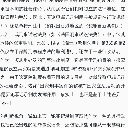
，犯罪前科制度与犯罪记录制度是否有着相同的制度诉求，因
度承担不同的社会使命，从而赋予它们相对独立的法律地位。在
行政管理的手段，因此，无论犯罪记录制度是被规定在行政规范
法》）还是单行刑法中（如我国香港地区的《犯罪自新条例》）
法典》）或刑事诉讼法典（如《法国刑事诉讼法典》）中，它其
运转的双重职能。比如，根据《瑞士联邦刑法典》第359条第2
不仅仅在于保障刑事程序法的顺利进行，还在于一些行政活动上
度作为一项从重处罚的刑事法律制度，它是基于刑罚目的（报应
的设立其实就是想通过“再犯加重”与“资格剥夺”来实现犯罪惩
言之，由于这两种制度有着不同的设立目的，这就导致犯罪记录
的社会使命，诸如“国家刑事案件的侦破”“国家立法活动的开
现都需要犯罪记录制度发挥作用。事实上，也正是基于上述差异，
下不同：
同的判断视角。诚如上言，犯罪记录制度既然作为一种兼具行政
仅包括已经出现的犯罪事实记录，还包括那些可能从一般越轨行