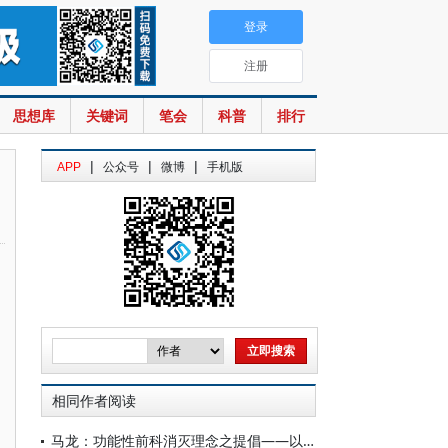
登录
注册
思想库
关键词
笔会
科普
排行
|
|
|
APP
公众号
微博
手机版
相同作者阅读
马龙：功能性前科消灭理念之提倡——以犯罪前科与犯罪记录的关系为切入点