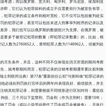
无须考虑；而以俄罗斯、意大利、匈牙利、罗马尼亚、保加利亚
，亦即，它们认为犯罪前科的成立不仅需要前行为被宣告有罪，
同，犯罪记录的成立条件则相对宽松，它不仅可以包括被判处实
处罚的犯罪记录，甚至可以包括未进入刑事审判程序的记录以及
述差异，我们也可以以俄罗斯的数据统计为支撑。在俄罗斯，被
实是要多于被登记犯罪的数量（即犯罪记录数量）的，比如，根
人数为2760652人，查明犯罪人数为1148962人，但被判处
同的灭失条件，并且，这种不同不仅体现在消灭所需的期间考察
首先，就考察期间而言，犯罪记录的注销考察期通常要比权利恢
士刑联邦法典》第77条“重新担任公职”与第80条“犯罪记录的
则他必须在刑罚执行完毕后的两年内表现良好、赔偿损失，并主
想注销其犯罪记录，则需要根据不同情形进行区别对待：重惩役
，拘役、三个月以下监禁刑、罚金刑（作为主刑时）需要10年；
缴纳了罚金（或以公益劳动替代了罚金或罚金被赦免），且执行