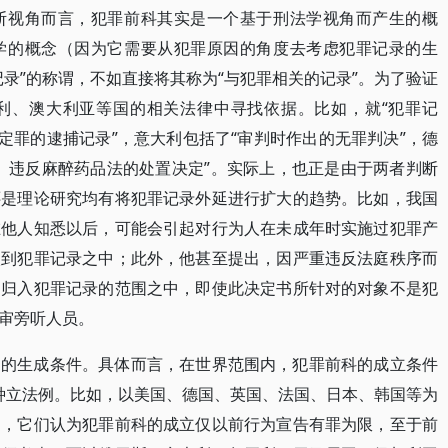
断视角而言，犯罪前科其实是一个基于刑法学视角而产生的概
学的概念（因为它需要从犯罪原因的角度去考虑犯罪记录的生
录”的称谓，不如直接将其称为“与犯罪相关的记录”。为了验证
利、澳大利亚等国的相关法律中寻找依据。比如，就“犯罪记
定罪的逮捕记录”，意大利包括了“审判时作出的无罪判决”，德
、违反麻醉药品法的处置决定”。实际上，也正是由于两者判断
还是理论研究均有将犯罪记录外延进行扩大的趋势。比如，我国
在他人知悉以后，可能会引起对行为人在未成年时实施过犯罪产
入到犯罪记录之中；此外，他甚至提出，因严重违反法庭秩序而
当归入犯罪记录的范围之中，即使此决定书所针对的对象不是犯
审旁听人员。
同的生成条件。具体而言，在世界范围内，犯罪前科的成立条件
两种立法例。比如，以美国、德国、英国、法国、日本、韩国等为
即，它们认为犯罪前科的成立仅以前行为宣告有罪为限，至于前