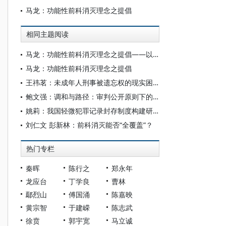
马龙：功能性前科消灭理念之提倡
相同主题阅读
马龙：功能性前科消灭理念之提倡——以犯罪前科与犯罪记录的关系为切入点
马龙：功能性前科消灭理念之提倡
王祎茗：未成年人刑事被遗忘权的现实困境与脱困之道
鲍文强：调和与路径：审判公开原则下的轻微犯罪记录封存
姚莉：我国轻微犯罪记录封存制度构建研究
刘仁文 彭新林：前科消灭能否“全覆盖”？
热门专栏
秦晖
陈行之
郑永年
龙应台
丁学良
曹林
鄢烈山
傅国涌
陈嘉映
黄宗智
于建嵘
陈志武
徐贲
郭宇宽
马立诚