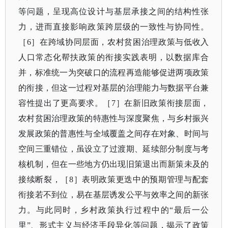
等问题，呈现高位设计与基层承接之间的结构性张
力，进而直接影响政策跨层级的一致性与协同性。
［
6］
在跨域协同层面，农村贫困治理政策与低收入
人口常态化帮扶政策的衔接实践表明，以数据库合
并，标准统一为突破口的流程再造能够促进两项政策
的衔接，但这一过程对基层的治理能力与数据平台兼
容性提出了更高要求。
［
7］
在新旧政策衔接层面，
农村贫困治理政策的特惠性与深度聚焦，与乡村振兴
发展政策的普惠性与全域覆盖之间存在对象、时间与
空间三重错位，虽设立了过渡期、延续部分制度与考
核机制，但在一些地方仍出现旧策退出而新策未及的
接续断裂，
［
8］
表明政策更迭中的预期管理与配套
衔接若不到位，易在基层诱发公平与效率之间的新张
力。与此同时，乡村政策执行过程中的
“最后一公
里”、形式主义与经济手段异化等问题，揭示了政策