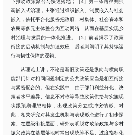
下推动政策聚合与快速落地；
［
4］
另一条路径则强
调嵌入式治理，主张通过组织嵌入、制度嵌入与社会
嵌入，依托平台化服务把政府、村集体、社会资本和
农民等多元主体整合为互动网络，从而在基层实现乡
村治理与发展的一体化推进。
［
5］
前者揭示了政策
衔接的启动机制与加速效应，后者则阐明了其持续运
行与韧性保障的逻辑。
从理论上讲，不论是新旧政策还是纵向与横向职
能部门针对相同问题制定的公共政策应当是相互衔接
与紧密配合的。但在实践中，由于部门利益分化、决
策者水平差异、信息不对称等导致政策供给与实施现
状跟预期理想相悖，出现政策分立或冲突情形。对
此，相关研究对其发生机制与表现形态进行了初步探
索。在层级衔接层面，研究表明脱贫攻坚政策与乡村
振兴政策在基层落地时常出现统筹不足、过度指标化