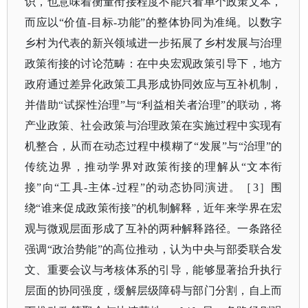
识，也意味着衡量衔接程度不能只看单个政策文本，
而应以
“价值-目标-功能”的整体协同为准绳。以数字
乡村为代表的新兴领域进一步拓展了乡村发展与治理
政策衔接的讨论范畴：在中央宏观政策引导下，地方
政府通过差异化政策工具形成协同效应与互补机制，
并借助“试探性治理”与“利益相关者治理”的联动，将
产业政策、社会政策与治理政策在实施过程中实现有
机整合，从而在动态过程中模糊了“发展”与“治理”的
传统边界，推动学界对政策衔接的理解从“文本衔
接”向“工具-主体-过程”的动态协同演进。
［
3］
围
绕
“谁来促成政策衔接”的机制解释，近年来学界在宏
观与微观层面形成了互补的两种解释路径。一条路径
强调“政治势能”的高位推动，认为中央与部委联合发
文、重要会议与考核体系的引导，能够显著抬升执行
层面的协同强度，缓解层级障碍与部门分割，自上而