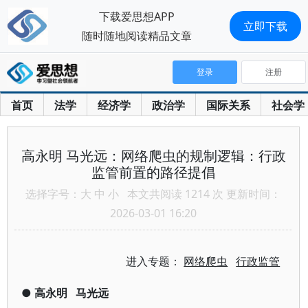
下载爱思想APP
立即下载
随时随地阅读精品文章
登录
注册
首页
法学
经济学
政治学
国际关系
社会学
高永明 马光远：网络爬虫的规制逻辑：行政
监管前置的路径提倡
选择字号：
大
中
小
本文共阅读 1214 次 更新时间：
2026-03-01 16:20
进入专题：
网络爬虫
行政监管
●
高永明
马光远