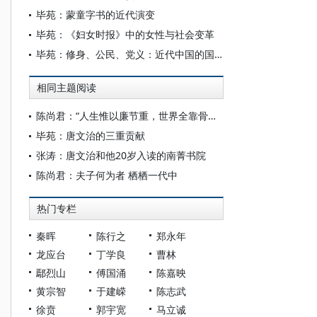
毕苑：蒙童字书的近代演变
毕苑：《妇女时报》中的女性与社会变革
毕苑：修身、公民、党义：近代中国的国民教育
相同主题阅读
陈尚君：“人生惟以廉节重，世界全靠骨气撑” ——从唐文治先生的国学与西学谈起
毕苑：唐文治的三重贡献
张涛：唐文治和他20岁入读的南菁书院
陈尚君：夫子何为者 栖栖一代中
热门专栏
秦晖
陈行之
郑永年
龙应台
丁学良
曹林
鄢烈山
傅国涌
陈嘉映
黄宗智
于建嵘
陈志武
徐贲
郭宇宽
马立诚