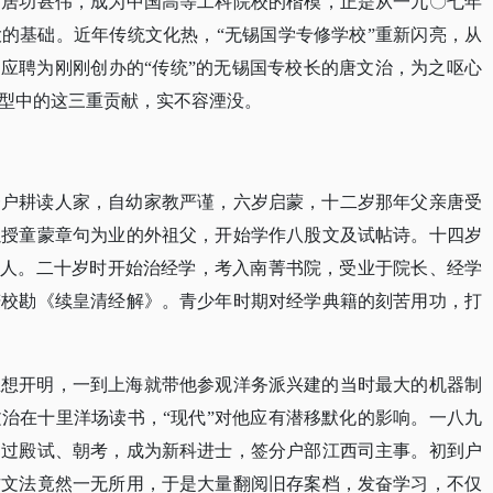
）居功甚伟，成为中国高等工科院校的楷模，正是从一九〇七年
大的基础。近年传统文化热，
“无锡国学专修学校”重新闪亮，从
即应聘为刚刚创办的“传统”的无锡国专校长的唐文治，为之呕心
型中的这三重贡献，实不容湮没。
一户耕读人家，自幼家教严谨，六岁启蒙，十二岁那年父亲唐受
以授童蒙章句为业的外祖父，开始学作八股文及试帖诗。十四岁
举人。二十岁时开始治经学，考入南菁书院，受业于院长、经学
谦校勘《续皇清经解》。青少年时期对经学典籍的刻苦用功，打
思想开明，一到上海就带他参观洋务派兴建的当时最大的机器制
文治在十里洋场读书，
“现代”对他应有潜移默化的影响。一八九
通过殿试、朝考，成为新科进士，签分户部江西司主事。初到户
古文法竟然一无所用，于是大量翻阅旧存案档，发奋学习，不仅