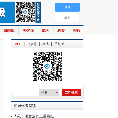
登录
注册
思想库
关键词
笔会
科普
排行
|
|
|
APP
公众号
微博
手机版
相同作者阅读
毕苑：唐文治的三重贡献