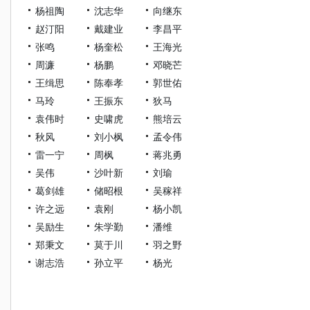
杨祖陶
沈志华
向继东
赵汀阳
戴建业
李昌平
张鸣
杨奎松
王海光
周濂
杨鹏
邓晓芒
王缉思
陈奉孝
郭世佑
马玲
王振东
狄马
袁伟时
史啸虎
熊培云
秋风
刘小枫
孟令伟
雷一宁
周枫
蒋兆勇
吴伟
沙叶新
刘瑜
葛剑雄
储昭根
吴稼祥
许之远
袁刚
杨小凯
吴励生
朱学勤
潘维
郑秉文
莫于川
羽之野
谢志浩
孙立平
杨光