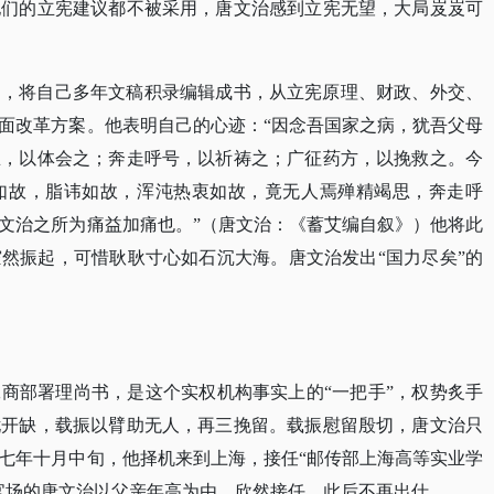
他们的立宪建议都不被采用，唐文治感到立宪无望，大局岌岌可
》，将自己多年文稿积录编辑成书，从立宪原理、财政、外交、
面改革方案。他表明自己的心迹：
“因念吾国家之病，犹吾父母
思，以体会之；奔走呼号，以祈祷之；广征药方，以挽救之。今
如故，脂讳如故，浑沌热衷如故，竟无人焉殚精竭思，奔走呼
文治之所为痛益加痛也。”（唐文治：《蓄艾编自叙》）他将此
然振起，可惜耿耿寸心如石沉大海。唐文治发出“国力尽矣”的
工商部署理尚书，是这个实权机构事实上的
“一把手”，权势炙手
忧开缺，载振以臂助无人，再三挽留。载振慰留殷切，唐文治只
七年十月中旬，他择机来到上海，接任“邮传部上海高等实业学
官场的唐文治以父亲年高为由，欣然接任，此后不再出仕。