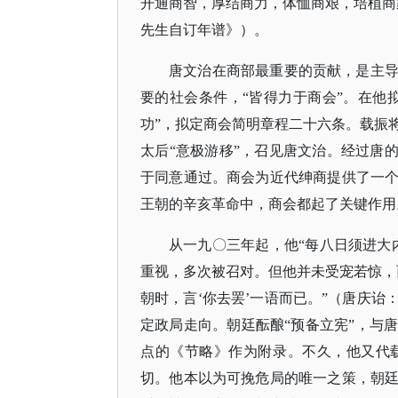
开通商智，厚结商力，体恤商艰，培植商
先生自订年谱》）。
唐文治在商部最重要的贡献，是主
要的社会条件，
“皆得力于商会”。在他
功”，拟定商会简明章程二十六条。载振
太后“意极游移”，召见唐文治。经过唐
于同意通过。商会为近代绅商提供了一
王朝的辛亥革命中，商会都起了关键作用
从一九〇三年起，他
“每八日须进大
重视，多次被召对。但他并未受宠若惊，
朝时，言‘你去罢’一语而已。”（唐庆
定政局走向。朝廷酝酿“预备立宪”，与
点的《节略》作为附录。不久，他又代
切。他本以为可挽危局的唯一之策，朝