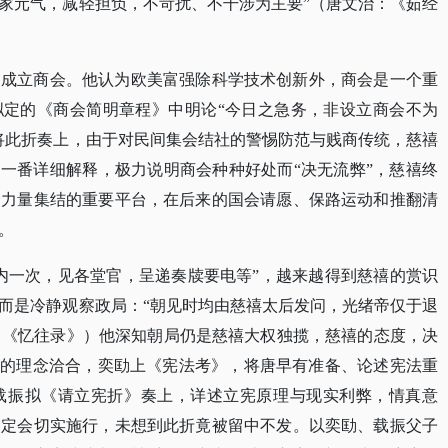
家元气，减轻担负，不苛扰、不干涉为主要”（唐文治：《茹经
导成立商会。他认为欧美富强除科学技术创新外，商会是一个重
拟定的《商会简明章程》中明论“今日之急务，非设立商会不为
将此折奏上，由于对民间集会结社的警惕防范与贱商传统，慈禧
的一番详细解释，极力说明商会种种好处而“决无流弊”，慈禧终
个力量集结的重要平台，在后来的国会请愿、保路运动和推翻清
。
内一次，见各堂官，呈递奏牍要电等”，越来越得到慈禧的赏识
而是冷静观察政局：“朝见时均由慈禧太后发问，光绪帝仅于退
诒：《忆往录》）他深知朝局仍是慈禧大权独揽，慈禧的态度，决
唐的理念洽合，奕劻上《宪法考》，将唐早有准备、论述宪法重
载振拟《请立宪折》奏上，详述立宪原理与现实利弊，情真意
廷定会切实施行，未想到此折竟被留中不发。以奕劻、载振父子