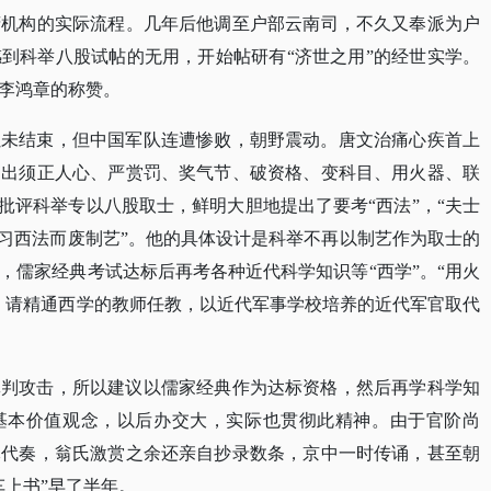
府机构的实际流程。几年后他调至户部云南司，不久又奉派为户
到科举八股试帖的无用，开始帖研有“济世之用”的经世实学。
李鸿章的称赞。
虽未结束，但中国军队连遭惨败，朝野震动。唐文治痛心疾首上
提出须正人心、严赏罚、奖气节、破资格、变科目、用火器、联
他批评科举专以八股取士，鲜明大胆地提出了要考“西法”，“夫士
专习西法而废制艺”。他的具体设计是科举不再以制艺作为取士的
，儒家经典考试达标后再考各种近代科学知识等“西学”。“用火
，请精通西学的教师任教，以近代军事学校培养的近代军官取代
批判攻击，所以建议以儒家经典作为达标资格，然后再学科学知
的基本价值观念，以后办交大，实际也贯彻此精神。由于官阶尚
龢代奏，翁氏激赏之余还亲自抄录数条，京中一时传诵，甚至朝
车上书”早了半年。