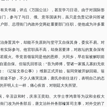
约有关书籍，评点《万国公法》，甚至学习日语。由于对国际形
衙门，参与了与日、俄、意等国谈判，虽只是负责记录问答诸
在户部、总理衙门内政外交两处重要部门任职，使他成为许多重
文治身置其中，却能不失原则与坚守又自保其身，委实不易。对
没有实际参与。他官职虽不高，却身居要津，对政坛的复杂深有
洞若观火。帝党首领翁同是他的恩师、大同乡，早在翁被解职前
自退自保。但翁氏回答说：“吾为师傅，譬诸一家孤儿寡妇无依
治：《记翁文恭公事》）维新正式开始，翁同突被开缺回籍。翁
新前途不妙，不少人痛哭流涕，唐氏亦前往送行，表明自己的态
的开明人士一样，痛心疾首，对朝廷大失所望。
祸，辛丑议和时，庆亲王奕劻、大学士李鸿章等为议和全权大
理衙门改为外务部后，唐文治补外务部榷算司主事，对外交的了