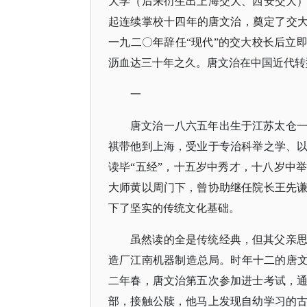
大学（后来衍生出上海交大、西安交大
起连续掌校十四年的唐文治，奠定了交
一九二〇年辞任“现代”的交大校长后立
沥血达三十年之久。唐文治在中国近代转
一
唐文治一八六五年出生于江苏太仓
祺带他到上海，受业于专治科举之学、
读毕
“五经”，十五岁中秀才，十八岁中
大师黄以周门下，曾协助继任院长王先
下了坚实的传统文化基础。
虽然读的全是传统经典，但其父亲
造厂江南机器制造总局。时年十二的唐
二年春，唐文治第五次参加进士考试，
部，接触公牍，他马上发现自幼学习的