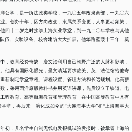
南洋公学，是一所法政类学校，一九〇五年改隶商部，一九〇六
专业。创办十年，因方向改变，隶属关系变更，人事更动频繁，
年他四十二岁之时接掌上海实业学堂，到一九二〇年学校与其他
资队伍、实验设备、校舍建筑大大扩展。他筚路蓝缕十三年，奠
面中，教育经费奇缺，唐文治利用自己朝野广泛的人脉和影响，
费。他具有国际化眼光，呈文清廷要求驻美、英、法使馆给他寄
此重新制定学堂章程、课程设置、管理方法和长远规划。他高薪
半数，采用西洋原版教科书并用英语讲课，先后设立了铁道、电
机工程教育、高等航海教育和管理教育，在中国高等教育中具有
船学堂，再后来，演化成如今的
“大连海事大学”和“上海海事大
七年初，几名学生自制无线电发报机试验发报时，被掌管上海的