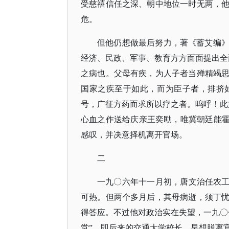
受慈禧信任之深、朝中地位一时无两，
危。
但他仍想做最后努力，著《蓄艾编
经济、民政、军事、教育方方面面提出全
之病也。父母有疾，为人子者当殚精竭
国家之疾至于如此，而为臣子者，排挤
号，广征方药而求所以疗之者。呜呼！此
心血之作送给庆亲王奕劻，唯冀朝廷能霍
感叹，并决意择机离开官场。
二
一九〇六年十一月初，唐文治任农
可热。但两个多月后，其母病逝，须丁
得答应。不过他对政治实在失望，一九〇
堂”，即后来的交通大学校长，早想脱离