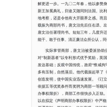
解更进一步。一九〇二年春，他以参赞
新王加冕典礼，归途又随同到法国、比
地考察，还是令他有大开眼界之感。而
载振为商部尚书，唐文治先后任右丞、
唐文治任署理尚书。短短三年，几度升
能干、敢于任事、清正廉洁众所公认，同
实际掌管商部，唐文治被委派协助
对“制新器者”以专利形式优予奖励，英
发达基础；反观中国传统，政府“惟咸拘
多有压制，自然落后。他代载振起草了《
创造发明，使中国实业迅速发展。《订
依据五等优奖条件而奖聘为商部一等顾
办事权限折》，商部工作很快步入正轨。
以在拟定《声明商部办事权限折》中严格