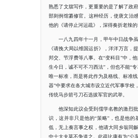
熟悉了文牍写作，更重要的是了解了政
部则例馆纂修官。这种经历，使唐文治感
他的《请停止河运疏》，深得奏折老辣的
一八九四年十一月，甲午中日战争
《请挽大局以维国运折》，洋洋万言，
邦交、节浮费等八事。在
“变科目”中，
生今日，诚不可不习西法”，但也不能“
唯一标准，而是将此作为及格线、标准线
器”中要求在各大城市设立近代军事学校
传统马步箭弓刀石选拔军官的武举。
他深知此议会受到儒学名教的激烈
识，这并非只是他的
“策略”，也是他
低，无上奏言事之权，他请大同乡翁同
中士大夫莫不争道之。此疏比康有为“公