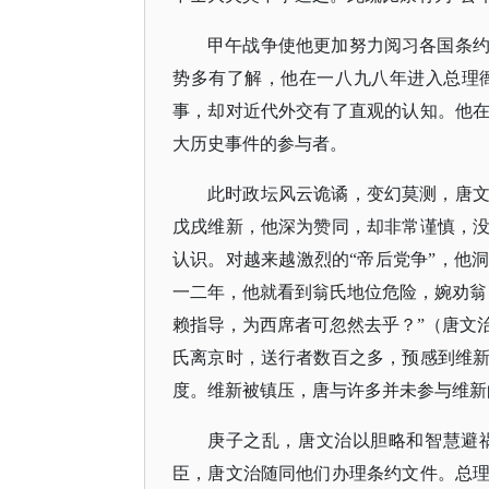
甲午战争使他更加努力阅习各国条
势多有了解，他在一八九八年进入总理
事，却对近代外交有了直观的认知。他
大历史事件的参与者。
此时政坛风云诡谲，变幻莫测，唐
戊戌维新，他深为赞同，却非常谨慎，
认识。对越来越激烈的
“帝后党争”，他
一二年，他就看到翁氏地位危险，婉劝翁
赖指导，为西席者可忽然去乎？”（唐文
氏离京时，送行者数百之多，预感到维
度。维新被镇压，唐与许多并未参与维新
庚子之乱，唐文治以胆略和智慧避
臣，唐文治随同他们办理条约文件。总