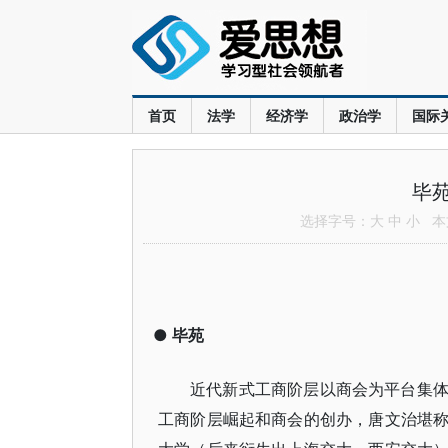
首页
法学
经济学
政治学
国际
毕
选择字号：
大
中
小
本文
●
毕苑
近代新式工商阶层以商会为平台集
工商阶层崛起和商会的创办，唐文治堪