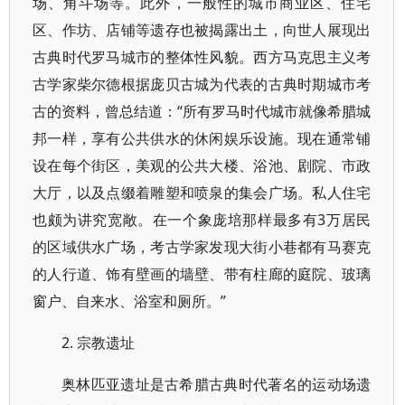
场、角斗场等。此外，一般性的城市商业区、住宅
区、作坊、店铺等遗存也被揭露出土，向世人展现出
古典时代罗马城市的整体性风貌。西方马克思主义考
古学家柴尔德根据庞贝古城为代表的古典时期城市考
古的资料，曾总结道：“所有罗马时代城市就像希腊城
邦一样，享有公共供水的休闲娱乐设施。现在通常铺
设在每个街区，美观的公共大楼、浴池、剧院、市政
大厅，以及点缀着雕塑和喷泉的集会广场。私人住宅
也颇为讲究宽敞。在一个象庞培那样最多有3万居民
的区域供水广场，考古学家发现大街小巷都有马赛克
的人行道、饰有壁画的墙壁、带有柱廊的庭院、玻璃
窗户、自来水、浴室和厕所。”
2. 宗教遗址
奥林匹亚遗址是古希腊古典时代著名的运动场遗