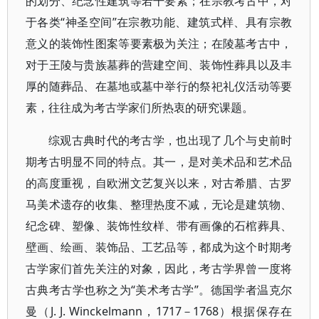
的划分、纪念性建筑等若干要素；在宗教考古中，对
于各类“神圣空间”在宗教功能、建筑式样、具有宗教
意义的装饰性图案等要素极为关注；在陵墓考古中，
对于王陵与贵族墓葬的营建空间、装饰性葬具以及丰
厚的随葬品、在墓地或墓中举行的祭祀礼仪活动等要
素，往往成为考古学家们所热衷的研究课题。
综观古典时代的考古学，也出现了几个与史前时
期考古明显不同的特点。其一，是对美术品和艺术品
的高度重视，自欧洲文艺复兴以来，对古希腊、古罗
马美术遗存的收集、整理热度不减，无论是建筑物、
纪念碑、塑像、装饰性纹样、带有画像的石棺葬具、
壁画、绘画、装饰品、工艺品等，都成为这个时期考
古学家们首先关注的对象，因此，考古学界曾一度将
古典考古学也称之为“美术考古学”。德国学者温克尔
曼（J. J. Winckelmann，1717－1768）根据保存在