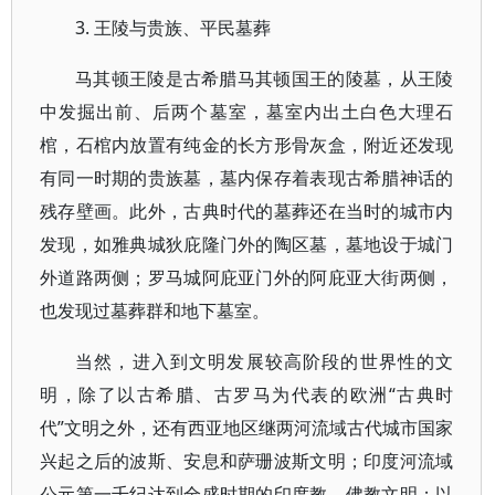
3. 王陵与贵族、平民墓葬
马其顿王陵是古希腊马其顿国王的陵墓，从王陵
中发掘出前、后两个墓室，墓室内出土白色大理石
棺，石棺内放置有纯金的长方形骨灰盒，附近还发现
有同一时期的贵族墓，墓内保存着表现古希腊神话的
残存壁画。此外，古典时代的墓葬还在当时的城市内
发现，如雅典城狄庇隆门外的陶区墓，墓地设于城门
外道路两侧；罗马城阿庇亚门外的阿庇亚大街两侧，
也发现过墓葬群和地下墓室。
当然，进入到文明发展较高阶段的世界性的文
明，除了以古希腊、古罗马为代表的欧洲“古典时
代”文明之外，还有西亚地区继两河流域古代城市国家
兴起之后的波斯、安息和萨珊波斯文明；印度河流域
公元第一千纪达到全盛时期的印度教、佛教文明；以