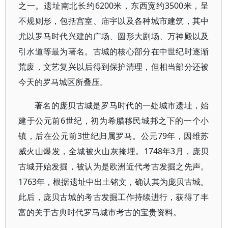
之一。遗址南北长约6200米，东西宽约3500米，呈
不规则形，包括宫室、庙宇以及各种城市建筑，其中
尤以罗马时代兴建的广场、圆形大剧场、万神殿以及
引水道等最为著名。古城的核心部分在中世纪时逐渐
荒废，文艺复兴以后得到保护清理，但相当部分还被
今天的罗马城区所叠压。
著名的庞贝古城是罗马时代的一处城市遗址，始
建于公元前6世纪，初为希腊移民城邦之下的一个小
镇，后在公元前3世纪归属罗马。公元79年，因维苏
威火山爆发，全城被火山灰掩埋。1748年3月，庞贝
古城开始发掘，被认为是欧洲近代考古发掘之先声。
1763年，根据遗址中出土铭文，确认其为庞贝古城。
此后，庞贝古城的考古发掘工作持续进行，获得了丰
富的关于古典时代罗马城市考古的宝贵资料。