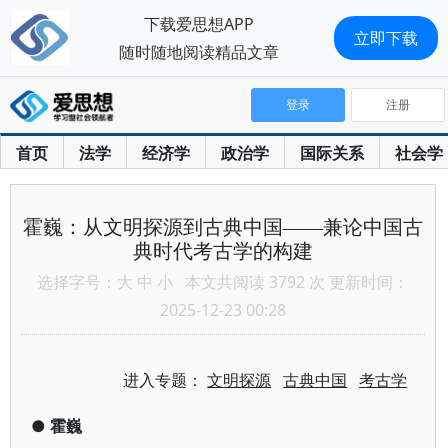
下载爱思想APP
立即下载
随时随地阅读精品文章
登录
注册
首页
法学
经济学
政治学
国际关系
社会学
霍巍：从文明探源到古典中国——兼论中国古
典时代考古学的构建
选择字号：
大
中
小
本文共阅读 3792 次 更新时间：
2025-12-23 00:28
进入专题：
文明探源
古典中国
考古学
●
霍巍