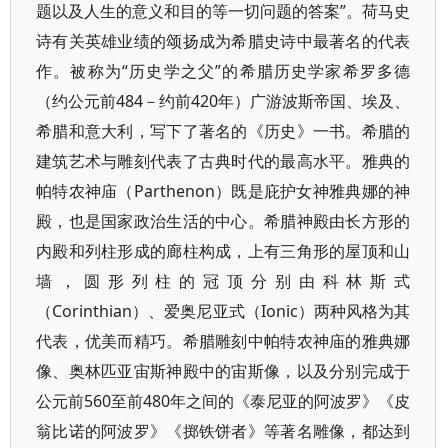
题以及人生的意义和目的等一切问题的答案”。荷马史
诗有关英雄业绩的颂扬成为希腊史诗中最著名的代表
作。被称为“历史学之父”的希腊历史学家希罗多德
（约公元前484－约前420年）广游波斯帝国、埃及、
希腊和意大利，写下了著名的《历史》一书。希腊的
建筑艺术与雕刻代表了古典时代的最高水平。雅典的
帕特农神庙（Parthenon）既是庇护女神雅典娜的神
殿，也是国家政治生活的中心。希腊神殿由长方形的
内殿和列柱形成的廊柱构成，上有三角形的屋顶和山
墙，圆形列柱的冠顶分别由科林斯式
（Corinthian）、爱奥尼亚式（Ionic）两种风格为其
代表，优美而精巧。希腊雕刻中帕特农神庙的雅典娜
像、奥林匹亚宙斯神殿中的宙斯像，以及分别完成于
公元前560至前480年之间的《泰尼亚的阿波罗》《皮
翁比诺的阿波罗》《掷铁饼者》等著名雕像，都达到