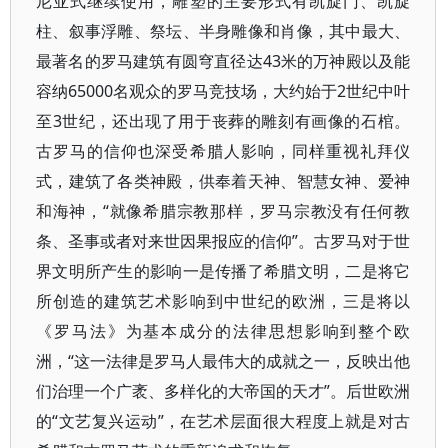
尼亚式继续使用，雕塑的主要形式有凯旋门、凯旋
柱、叙事浮雕、祭坛、半身雕像和肖像，其中最大、
最著名的罗马建筑有圆穹直径达43米的万神殿以及能
容纳65000名观众的罗马竞技场，大约始于2世纪中叶
至3世纪，还出现了用于丧葬的雕刻有画像的石棺。
古罗马的信仰也深受希腊人影响，同样重视礼拜仪
式，建筑了各类神殿，供奉着天神、智慧女神、爱神
和海神，“就像希腊宗教那样，罗马宗教没有任何教
条、圣事或者对来世因果报应的信仰”。古罗马对于世
界文明所产生的影响一是传播了希腊文明，二是将它
所创造的建筑艺术影响到中世纪的欧洲，三是将以
《罗马法》为基本成分的法律思想影响到整个欧
洲，“这一法律是罗马人最伟大的成就之一，反映出他
们治理一个广袤、多样化的大帝国的天才”。后世欧洲
的“文艺复兴运动”，在艺术层面很大程度上就是对古