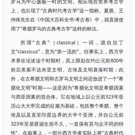
罗马为中心盛极一时的文明。相应地在世界考古学
上，也出现了“古典时代考古学”这一指称。夏鼐、王
仲殊先生在《中国大百科全书·考古卷》中，就直接使
用了“希腊罗马的古典考古学”这样的称法。
所谓“古典”（classical）一词，源自拉丁
文“classicus”，意为“第一流的”。但事实上，西方学
术界在论述这个时期时，其上限划在约公元前800年
前后美索不达米亚文明、古埃及文明衰落时期；此
外，在古希腊文明和古罗马文明之间还放进了一个“希
腊化文明”时期——这是因为“希腊化文明是希腊因素
与西亚因素的混合体。它在地域上以公元前323年亚
历山大大帝完成的征服为基础，包括整个希腊、整个
埃及以及直至印度边界的大半个亚洲，并自公元前
323年至基督诞生前不久，一直保有其与众不同的特
性”。在叙事上，一部分西方学者实际上将“古典时代