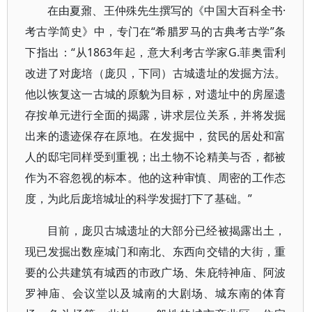
在由夏鼐、王仲殊先生撰写的《中国大百科全书·
考古学简史》中，专门在“希腊罗马的古典考古学”条
下指出：“从1863年起，意大利考古学家G.菲奥雷利
改进了对庞培（庞贝，下同）古城遗址的发掘方法。
他以恢复这一古城的原貌为目标，对遗址中的房屋遗
存按单元进行全面的揭露，讲求层位关系，并将发掘
出来的遗迹保存在原地。在发掘中，贫民的居处和富
人的邸宅同样受到重视；出土物不论精美与否，都被
作为不容忽视的标本。他的这种审慎、周密的工作态
度，为此后庞培城址的科学发掘打下了基础。”
目前，庞贝古城遗址的大部分已经被揭露出土，
现已发掘出数座城门和南北、东西向交错的大街，重
要的公共建筑有城西的市政广场、朱庇特神庙、阿波
罗神庙、会议堂以及城南的大剧场、城东南的体育