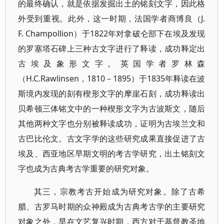
的最终确认，就是依据发掘出土的铭刻文字，因此格
外受到重视。此外，这一时期，法国学者商博良（J.
F. Champollion）于1822年对拿破仑部下在埃及发现
的罗塞塔石碑上三种古文字进行了释读，成功释定出
古埃及象形文字。英国学者罗林森
（H.C.Rawlinsen，1810－1895）于1835年释读在波
斯境内发现的刻有楔形文字的摩崖石刻，成功释读出
贝希顿三体铭文中的一种楔形文字为古波斯文，随后
其他两种文字也分别被释读成功，证明为古埃兰文和
古巴比伦文。古文字学的这些研究成果直接促进了古
埃及、西亚地区早期文明的考古学研究，出土铭刻文
字也成为古典考古学重要的研究对象。
其三，宗教考古开始成为研究对象。除了古希
腊、古罗马时期的众神殿成为古典考古学的主要研究
对象之外，早在文艺复兴时期，西方对于基督教圣地