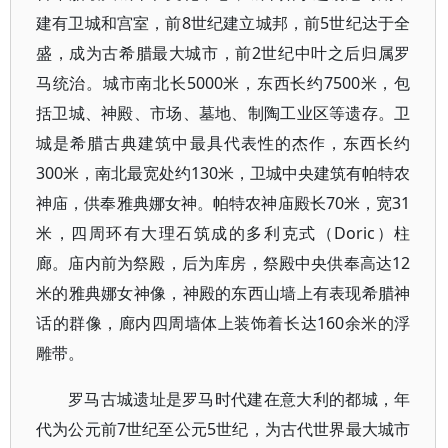
建有卫城和宫室，前8世纪建立城邦，前5世纪达于全
盛，成为古希腊最大城市，前2世纪中叶之后归属罗
马统治。城市南北长5000米，东西长约7500米，包
括卫城、神殿、市场、墓地、制陶工业区等遗存。卫
城是希腊古典建筑中最具代表性的杰作，东西长约
300米，南北最宽处约130米，卫城中央建筑有帕特农
神庙，供奉雅典娜女神。帕特农神庙殿长70米，宽31
米，四周环有大理石筑成的多利克式（Doric）柱
廊。庙内前为祭殿，后为库房，祭殿中央供奉高达12
米的雅典娜女神像，神殿的东西山墙上有表现希腊神
话的群像，廊内四周墙体上装饰着长达160余米的浮
雕带。
罗马古城遗址是罗马时代建在意大利的都城，年
代为公元前7世纪至公元5世纪，为古代世界最大城市