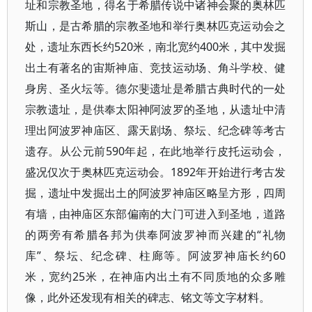
址和宗教圣地，得名于希腊传说中诸神会聚的奥林匹
斯山，是古希腊的宗教圣地和举行奥林匹克运动会之
处，遗址东西长约520米，南北宽约400米，其中发掘
出土有著名的宙斯神庙、竞技运动场、角斗学校、健
身房、圣火坛等。德尔斐遗址是希腊古典时代的一处
宗教遗址，是供奉太阳神阿波罗的圣地，从遗址中清
理出阿波罗神庙区、露天剧场、祭坛、纪念碑等考古
遗存。从公元前590年起，在此地举行皮托运动会，
盛况仅次于奥林匹克运动会。1892年开始进行考古发
掘，遗址中发掘出土的阿波罗神庙区略呈方形，四周
有墙，由神庙区东部偏南的大门可进入到圣地，道路
的两旁有希腊各邦为供奉阿波罗神而兴建的“礼物
库”、祭坛、纪念碑、柱廊等。阿波罗神庙长约60
米，宽约25米，在神庙内出土有不同质地的众多雕
像，此外还发现有相关的碑志、铭文等文字材料。