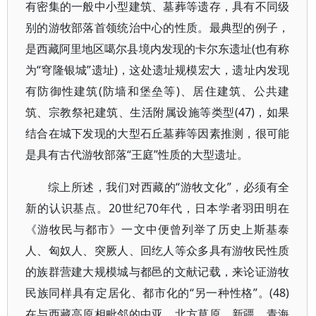
有密集的一般中小型建筑、墓葬等遗存，具有不同级
别的游牧部落首领统治中心的性质。最典型的例子，
是西藏阿里地区噶尔县境内发现的卡尔东遗址(也有称
为“穹隆银城”遗址)，这处遗址规模宏大，遗址内发现
有防御性建筑(防墙和堡垒等)、居住建筑、公共建
筑、宗教祭祀建筑、生活附属设施等类型(47)，如果
结合在城下发现的大型石丘墓葬等因素推测，很可能
是具有古代游牧部落“王庭”性质的大型遗址。
综上所述，我们对西藏的“游牧文化”，必须有全
新的认识基点。20世纪70年代，日本学者羽田明在
《游牧民与都市》一文中便曾列举了历史上斯基泰
人、匈奴人、突厥人、回纥人等众多具有游牧民性质
的族群营建大规模城与都邑的文献记载，来论证游牧
民族同样具有定居化、都市化的“另一种性格”。(48)
在与西藏高原相毗邻的中亚、北方草原、新疆、青海