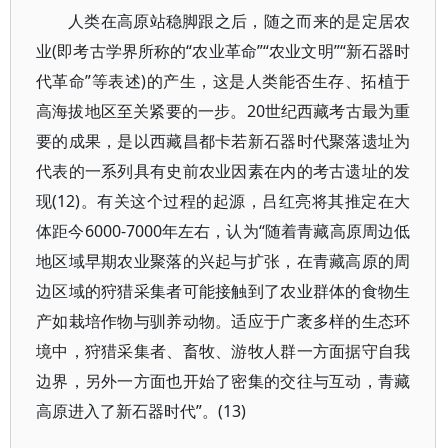
人类在高原站稳脚跟之后，随之而来的是定居农
业(即考古学界所称的“农业革命”“农业文明”“新石器时
代革命”等表述)的产生，这是人类能否生存、拓植于
高海拔地区至关紧要的一步。20世纪西藏考古最为重
要的成果，是以西藏昌都卡若新石器时代聚落遗址为
代表的一系列具有史前农业因素在内的考古遗址的发
现(12)。有关这个过程的起源，吕红亮将其推定在大
体距今6000-7000年左右，认为“随着青藏高原周边低
地区域早期农业聚落的兴起与扩张，在青藏高原的周
边区域的狩猎采集者可能接触到了农业群体的食物生
产如栽培作物与驯养动物。适应于广袤多样的生态环
境中，狩猎采集者、畜牧、游牧人群一方面据守自我
边界，另外一方面也开始了密集的交往与互动，青藏
高原进入了新石器时代”。(13)