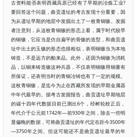
古资料能否表明西藏高原已经有了早期的冶炼工业?
要回答这个问题，曲贡遗址的考古发现十分重要，因
为从遗址早期的地层中发掘出土了一枚青铜镞。发掘
者注意到，从这枚青铜镞的形态上看，属于时代较早
的铜镞，它应当是仿自扁平的骨镞的造型，和曲贡遗
址中出土的玉镞的形态也很相似，表明铜镞当为本地
铸造，不是远方的舶来品。此外，还因为铜镞为消耗
品，以铜来铸造镞这种兵器，不仅表明铜镞用铜量有
所保证，还表明当时的青铜冶铸也有了一定的规模。
这枚青铜镞，是迄今为止在西藏所发现的早期金属器
中年代最早的。据考古发掘报告，曲贡遗址早期地层
的碳十四年代数据目前已测出6个，经树轮校正后，
年代介于公元前1742年—前930年之间，除去一些明
显偏晚的数据，可将曲贡遗址的年代定在距今3500年
—3750年之间。但这可能还不是曲贡遗址最早的年