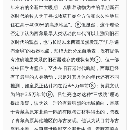
年左右的全新世大暖期，以驯养动物为生的早期新石
器时代的牧人为了寻找牧草开始全方位和永久性地居
住在高于4000米的高原地区”。⑥但显然，这个理论
否定了认为西藏最早人类活动的年代可以上溯到旧石
器时代的观点，也与长期以来西藏虽然发现了“几乎遍
布全境”的石器地点，却绝大部分采自地表，没有提供
有准确地层关系的旧石器遗存的现状有关⑦。但一部
分中国学者坚信，至少在旧石器时代晚期，西藏已经
有了最早的人类活动，只是对其具体的年代还有不同
推测，如童恩正估计约在距今5万年前⑧；黄慰文认
为约在3.5万年前⑨。吕红亮也对这种“三级跳”理论
提出质疑，认为这一理论有着强烈的地域偏向，是基
于青藏高原东北角一隅的有限考古材料得出的，忽视
了青藏高原其他地区的考古发现。他认为从目前考古
资料来看，在更新世晚期至全新世中期，青藏高原有