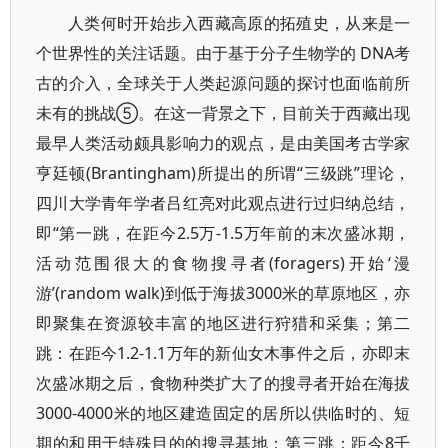
人类何时开始步入西藏高原的拓殖史，从来是一
个世界性的关注话题。由于基于分子生物学的 DNA考
古的介入，全球关于人类起源问题的探讨也面临前所
未有的挑战⑤。在这一背景之下，目前关于西藏出现
最早人类活动颇具影响力的观点，是由美国考古学家
亨廷顿(Brantingham)所提出的所谓“三级跳”理论，
四川大学青年学者吕红亮对此观点进行过归纳总结，
即“第一跳，在距今2.5万-1.5万年前的末次盛冰期，
活动范围很大的食物搜寻者(foragers)开始‘漫
游’(random walk)到低于海拔3000米的草原地区，亦
即聚集在资源较丰富的地区进行狩猎和采集；第二
跳：在距今1.2-1.1万年的新仙女木事件之后，亦即末
次盛冰期之后，食物种类扩大了的搜寻者开始在海拔
3000-4000米的地区建造固定的居所以供临时的、短
期的和用于特殊目的的搜寻基地；第三跳：距今8千