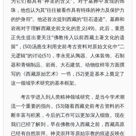
为它们都具有“神圣的含义”。对于墓葬中发现的饰
珠，他也认为其“往往被看作具有特殊的神力及保护力
的护身符”。他还首次提到西藏的“巨石遗迹”、墓葬和
岩画对于理解西藏史前文化的意义(49)。此后，童恩
正先生提出要关注“佛教传入以前西藏土著文化的遗
留”，(50)汤惠生利用史前考古资料对原始文化中“二
元逻辑”的讨论(51)，李永宪从陶器、人体装饰、石制
器和青铜制品、岩画、大石建筑、动物纹样等方面撰
写的《西藏原始艺术》一书，(52)更是基本上奠定了
这一领域学术研究的基本框架。
考古学进入到人类精神领域研究，是当今学术潮
流一个重要的指向。(53)随着西藏史前考古资料的不
断丰富与积累，今后的工作可以更加深入细致。现在
我们已经了解到，早在佛教传入西藏之前，西藏高原
已经有自然崇拜、神灵崇拜等原始宗教的痕迹反映在