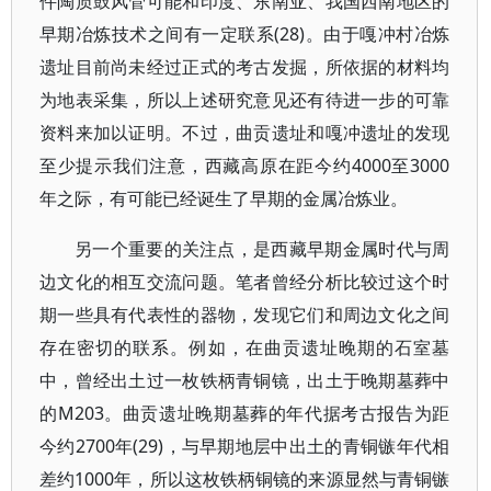
件陶质鼓风管可能和印度、东南亚、我国西南地区的
早期冶炼技术之间有一定联系(28)。由于嘎冲村冶炼
遗址目前尚未经过正式的考古发掘，所依据的材料均
为地表采集，所以上述研究意见还有待进一步的可靠
资料来加以证明。不过，曲贡遗址和嘎冲遗址的发现
至少提示我们注意，西藏高原在距今约4000至3000
年之际，有可能已经诞生了早期的金属冶炼业。
另一个重要的关注点，是西藏早期金属时代与周
边文化的相互交流问题。笔者曾经分析比较过这个时
期一些具有代表性的器物，发现它们和周边文化之间
存在密切的联系。例如，在曲贡遗址晚期的石室墓
中，曾经出土过一枚铁柄青铜镜，出土于晚期墓葬中
的M203。曲贡遗址晚期墓葬的年代据考古报告为距
今约2700年(29)，与早期地层中出土的青铜镞年代相
差约1000年，所以这枚铁柄铜镜的来源显然与青铜镞