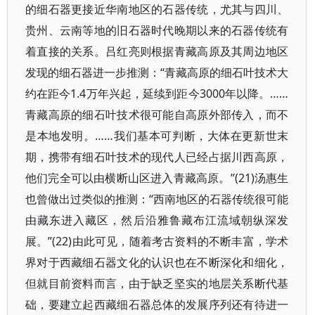
的细石器更接近华南地区的石器传统，尤其与四川、
贵州、云南等地的旧石器时代晚期以来的石器传统有
着直接的关系。吕红亮则根据青藏高原及其周边地区
发现的细石器进一步推测：“青藏高原的细石叶技术大
约在距今1.4万年兴起，延续到距今3000年以降。……
青藏高原的细石叶技术很可能自高原外部传入，而不
是本地发明。……我们基本可判断，大体在更新世末
期，携带有细石叶技术的现代人已经占据川西高原，
他们完全可以由横断山区进入青藏高原。”(21)汤惠生
也曾做出过类似的推测：“西南地区的石器传统很可能
由藏东进入藏区，然后沿雅鲁藏布江流域朝纵深发
展。”(22)由此可见，随着考古资料的不断丰富，学术
界对于西藏细石器文化的认识也在不断深化和细化，
但就目前资料而言，由于缺乏坚实的地层关系断代基
础，要建立起西藏细石器总体的发展序列还有待进一