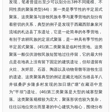
发现，笔者曾提出至少可以划分出3种不同规模、不
同性质的聚落类型(44)：第一类是季节性的半定居式
聚落。这类聚落与游牧民族冬季与夏季营地的划分有
着密切的关系，典型的例子是发现于西藏西部象泉河
流域的札达县丁东遗址，它是一处简单的冬季营地，
有别于农耕民族的定居式聚落，是一种具有季节性的
半定居式聚落。(45)第二类聚落是临时性营地。这类
聚落一般仅供游牧民族短暂地过往停留，它的最大特
点是在地表上没有留下固定的建筑遗址，但却遗留有
火灶、灰烬层、石器、陶器以及动物骨骼等游牧生活
的遗迹。这类聚落典型的例证是藏北地区当雄县羊八
井镇桑萨乡隆多村发现的加日塘(“塘”在藏语中意
为“平坝”)遗址。(46)第三类聚落是大型的城寨型聚
落。这类聚落规模较为宏大，聚落形状也较为复杂，
往往以地位突出而显著的中心建筑为核心，围绕分布