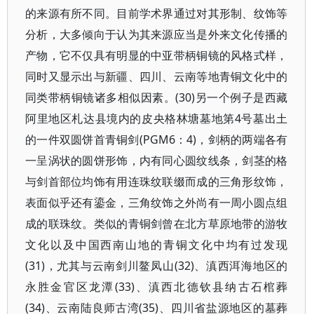
的来源有所不同。目前学术界通过对其形制、纹饰等
分析，大多倾向于认为其来源应当是外来文化传播的
产物，它不仅具有明显的中亚带柄铜镜的风格式样，
同时又显示出与新疆、四川、云南等地青铜文化中的
同类带柄铜镜诸多相似因素。(30)另一个例子是西藏
阿里地区札达县境内的皮央格林塘墓地第4号墓出土
的一件双圆饼首青铜剑(PGM6：4)，剑柄的两端各有
一呈涡状的圆饼形饰，内有同心圆纹线条，剑茎的格
与剑首部位均饰有用连珠纹联缀而成的三角形纹饰，
表面似乎还有鎏金，三角纹饰之外尚有一周小圆点组
成的联珠纹。类似的青铜剑曾在北方草原地带的游牧
文化以及中国西南山地的青铜文化中均有过发现
(31)，尤其与云南剑川鳌凤山(32)、滇西洱海地区的
永胜金官区龙潭(33)、滇西北德钦县纳古石棺葬
(34)、云南陆良师古湾(35)、四川省盐源地区的墓葬