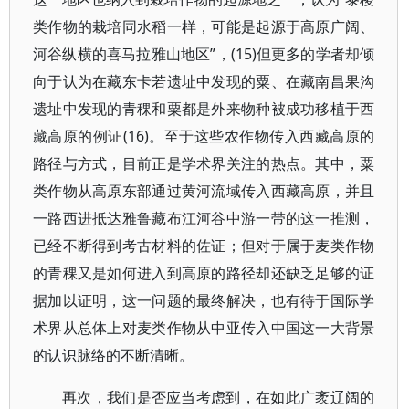
类作物的栽培同水稻一样，可能是起源于高原广阔、
河谷纵横的喜马拉雅山地区”，(15)但更多的学者却倾
向于认为在藏东卡若遗址中发现的粟、在藏南昌果沟
遗址中发现的青稞和粟都是外来物种被成功移植于西
藏高原的例证(16)。至于这些农作物传入西藏高原的
路径与方式，目前正是学术界关注的热点。其中，粟
类作物从高原东部通过黄河流域传入西藏高原，并且
一路西进抵达雅鲁藏布江河谷中游一带的这一推测，
已经不断得到考古材料的佐证；但对于属于麦类作物
的青稞又是如何进入到高原的路径却还缺乏足够的证
据加以证明，这一问题的最终解决，也有待于国际学
术界从总体上对麦类作物从中亚传入中国这一大背景
的认识脉络的不断清晰。
再次，我们是否应当考虑到，在如此广袤辽阔的