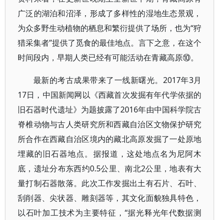
广泛的湖泊和沼泽，形成了多样性的湿地生态景观，
为众多野生动植物的栖息和繁衍提供了场所，也为“狩
猎采集者”提供了觅食的最佳地点。言下之意，在这个
时间段内，早期人类已经有可能活动在青藏高原⑩。
最新的考古成果带来了一线新曙光。2017年3月
17日，中国新闻网以《西藏首次发掘有年代学依据的
旧石器时代遗址》为题披露了2016年由中国科学院古
脊椎动物与古人类研究所和西藏自治区文物保护研究
所合作在西藏自治区境内的藏北高原发掘了一处原地
埋藏的旧石器地点。据报道，这处地点名为尼阿木
底，遗址分布东西约0.5公里、南北2公里，地表有大
量打制石器散落。此次工作发掘出土有石片、石叶、
刮削器、尖状器、雕刻器等，其文化面貌独具特色，
以石叶加工技术为主要特征，“据光释光年代数据测