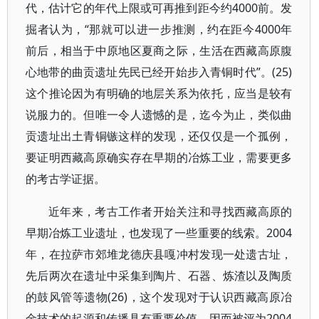
代，估计它的年代上限或可再推到距今约4000前。发
掘者认为，“那就可以进一步推测，约在距今4000年
前后，相当于中原地区夏商之际，生活在西藏高原腹
心地带的曲贡遗址先民已经开始步入青铜时代”。(25)
这个推论因为有明确的地层关系为依托，应当是较有
说服力的。但唯一令人遗憾的是，迄今为止，类似曲
贡遗址出土青铜镞这样的发现，还仅仅是一个孤例，
要证明西藏高原确实存在早期的冶炼工业，需要更多
的考古学证据。
近年来，考古工作者开始关注和寻找西藏高原的
早期冶炼工业遗址，也发现了一些重要的线索。2004
年，在拉萨市郊堆龙德庆县嘎冲村发现一处遗古址，
先后两次在遗址中采集到陶片、石器、炼渣以及陶质
的鼓风管等遗物(26)，这个发现对于认识西藏高原冶
金技术的起源和传播具有重要价值，因而被评为2004