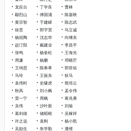
龙应台
丁学良
曹林
鄢烈山
傅国涌
陈嘉映
黄宗智
于建嵘
陈志武
徐贲
郭宇宽
马立诚
杨祖陶
沈志华
向继东
赵汀阳
戴建业
李昌平
张鸣
杨奎松
王海光
周濂
杨鹏
邓晓芒
王缉思
陈奉孝
郭世佑
马玲
王振东
狄马
袁伟时
史啸虎
熊培云
秋风
刘小枫
孟令伟
雷一宁
周枫
蒋兆勇
吴伟
沙叶新
刘瑜
葛剑雄
储昭根
吴稼祥
许之远
袁刚
杨小凯
吴励生
朱学勤
潘维