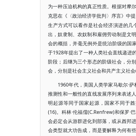
为一种压迫机构的真正性质。根据对摩
克思在《〈政治经济学批判〉序言》中提
生产方式可以看作是社会经济演进的几个
出，奴隶制、农奴制和雇佣劳动制是文
会的概括，并毫无例外是统治阶级的国家
于1928年提出了一种人类社会直线递
阶段；后继为三个形态的阶级社会，分
会，分别是社会主义社会和共产主义社会(1
1960年代，美国人类学家马歇尔·萨林
推测性和一般性的直线发展序列来表述
明起源等同于国家起源，国家不同于酋
(16)。科林·伦福儒(C.Renfrew)和
会必定会从游群进化到部落，或从酋邦
会类型就大功告成，而是要解释为何有