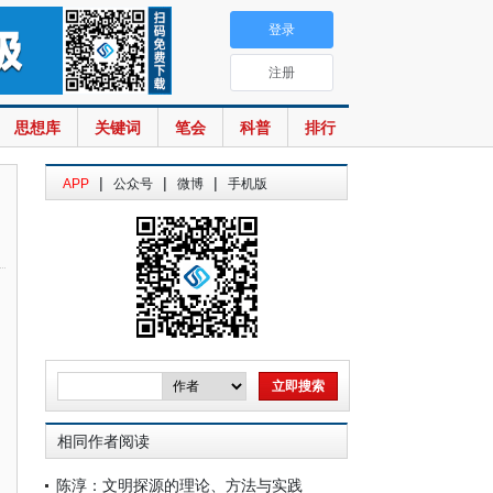
登录
注册
思想库
关键词
笔会
科普
排行
|
|
|
APP
公众号
微博
手机版
相同作者阅读
陈淳：文明探源的理论、方法与实践