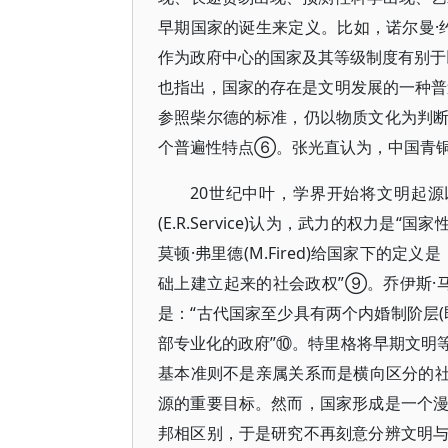
早期国家的诞生来定义。比如，诺尔曼·约菲
作为政府中心的国家及其等级制度有别于以亲属
也指出，国家的存在是文明发展的一种
参照柴尔德的标准，仍以物质文化为判
个普遍性特点⑥。张光直认为，中国青
20世纪中叶，学界开始将文明起
(E.R.Service)认为，武力的权力
莫顿·弗里德(M.Fired)给国家下的
础上建立起来的社会政权”⑨。乔伊斯·马库斯(
是：“古代国家至少具有两个内婚制阶层
部专业化的政府”⑩。特里格将早期文明
基本准则不是亲属关系而是横向区分的社
源的重要目标。然而，国家形成是一个
邦相区别，于是研究不再刻意分辨文明