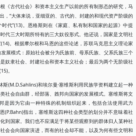
尔根《古代社会》和资本主义生产以前的所有制形态的研究，马
“大体来说，亚细亚的、古代的、封建的和现代资产阶级的
出，
时代”(13)。恩格斯则在《家庭、私有制和国家的起源》中提
明时代三大时期所特有的三大奴役形式。他还说，国家是文明社
(14)。根据摩尔根和马恩的这些论述，苏联马克思主义理论家
进的发展模式：原始社会被分为氏族前、母系氏族、父系氏族三个
别是奴隶社会、封建社会和资本主义社会；最后为两个无阶级社
5)。
斯(M.D.Sahlins)和埃尔曼·塞维斯利用民族学资料建立起一种
人类社会自由群，经部落、酋邦向国家的发展模式。塞维斯将文
邦是因为它由一种特殊的机制组织起来，包括合法使用武力
保罗·巴恩(P.Bahn)指出，塞维斯这四种社会类型的划分并不意味着社
进化到国家。我们也不应满足于将某些观察到的群体归人某种社
些社会会向国家演进，而有的社会却不能，以及为何有些文明和