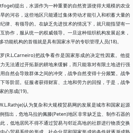
Wittfogel)提出，水源作为一种重要的自然资源使得大规模的农业
干旱的河谷，这些地区只能通过集体劳动才能引入和积蓄大量的
有纪律、有领导的。在缺乏先进技术的情况下，就只能指望有一
相互协作，服从统一的权威领导。一旦这种组织机构发展起来，
功能机构的首领就是具有国家水平的专职管理人员(18)。
罗(R.L.Carneiro)把战争看作是国家形成的决定性因素。他提
压力无法通过开拓新的耕地来缓解，而只能靠对有限土地进行强
利用自然会导致群体之间的冲突，战争自然变得十分频繁。战争
为下等阶层。征服者获得财富、土地和劳力的回报，于是，战争
的形成(19)。
(W.L.Rathje)认为复杂和大规模贸易网的发展是城市和国家起源
指出，危地马拉的佩滕(Peten)地区非常缺乏盐、制作石器的
因此，低地居民不得不通过贸易与邻近高地的社群进行物质交换
地中心贸易系统的形成，社会分层和国家形成的条件就逐渐成熟