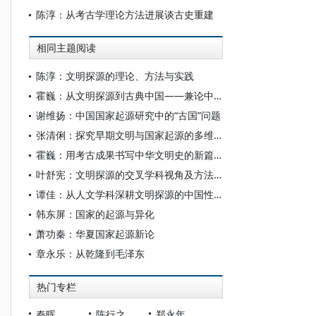
陈淳：从考古学理论方法进展谈古史重建
相同主题阅读
陈淳：文明探源的理论、方法与实践
霍巍：从文明探源到古典中国——兼论中国古典时代考古学的构建
谢维扬：中国国家起源研究中的“古国”问题
张清俐：探究早期文明与国家起源的多维面貌
霍巍：用考古成果书写中华文明史的新篇章
叶舒宪：文明探源的交叉学科视角及方法论创新
谭佳：从人文学科深耕文明探源的中国性问题
韩东屏：国家的起源与异化
萧功秦：华夏国家起源新论
章永乐：从乾隆到毛泽东
热门专栏
秦晖
陈行之
郑永年