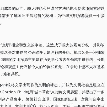
响到成果的认同。缺乏理论和严谨的方法论也会使这项探索难以
源需要了解国际主流趋势的梗概，为中华文明探源提供一个参
。
“文明”概念和定义的争论。这造成了很大的观点分歧，并影响
对
，概念是对事物的准确称呼，是理解的开始。概念又是一种抽象
。我国的文明探源主要是在历史学和考古学领域中进行的，长期
讨论和观点主要依赖个人的经验和直觉，在争论中也不太在意术
，难有共识。
.Morgan)根将文字出现作为文明的标志，并认为文明社会是建立在
ordon Childe)用“城市革命”来指称文明起源，并提出了十条
剩余产品集中、阶级社会出现、国家组织出现、宫殿与庙宇出
艺术出现、文字出现③。就当下而言，国际上一般将文明起源从