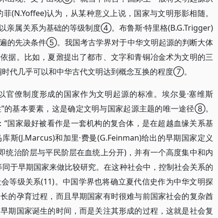
(N.Yoffee)认为，从某种意义上说，国家与文明形影相随。
关系为基础的等级制度④。布鲁斯·特里格(B.G.Trigger)
普遍的先决条件⑤。我国考古学界对于中华文明起源的判断大体
断依据。比如，夏鼐提出了都市、文字和青铜冶金术为文明的三
铜时代几乎可以和中华古代文明达到概念互换的程度⑦。
源以官僚制度形成的国家作为文明起源的标准。埃尔曼·塞维斯
是“国家性”的基本要素，这是确定文明与国家起源主题的唯一途径⑧。
定义是：“国家最好被看作是一套机构的复合体，是在超越血缘关系基
J.Marcus)和加里·费曼(G.Feinman)给出的早期国家定义
(即统治阶层与平民阶层在血统上分开)，并有一个高度集中和内
等同于早期国家来做比较研究。在这种社会中，控制社会关系的
会等级关系(11)。中国学界也将确立夏代信史作为中华文明探
漫长的孕育过程，而且早期国家有时很难与前国家社会的复杂酋
与早期国家诞生的时间，而是关注其形成的过程，这就是社会复