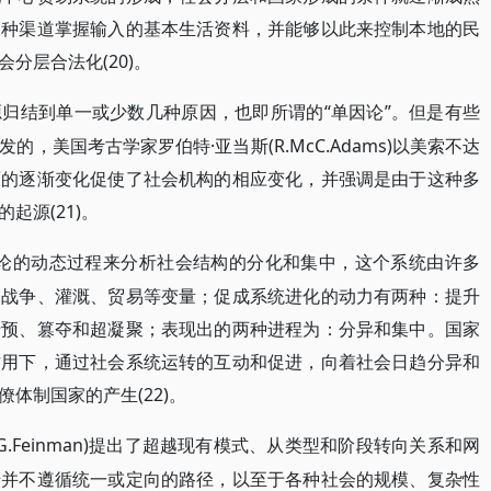
各种渠道掌握输入的基本生活资料，并能够以此来控制本地的民
分层合法化(20)。
“单因论”。但是有些
源归结到单一或少数几种原因，也即所谓的
，美国考古学家罗伯特·亚当斯(R.McC.Adams)以美索不达
面的逐渐变化促使了社会机构的相应变化，并强调是由于这种多
起源(21)。
ry)用系统论的动态过程来分析社会结构的分化和集中，这个系统由许多
、战争、灌溉、贸易等变量；促成系统进化的动力有两种：提升
于预、篡夺和超凝聚；表现出的两种进程为：分异和集中。国家
作用下，通过社会系统运转的互动和促进，向着社会日趋分异和
体制国家的产生(22)。
(G.Feinman)提出了超越现有模式、从类型和阶段转向关系和网
迁并不遵循统一或定向的路径，以至于各种社会的规模、复杂性