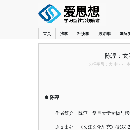
首页
法学
经济学
政治学
国际
陈淳：文
选择字号：
大
中
小
本文
●
陈淳
作者简介：陈淳，复旦大学文物与博
(武汉)
原文出处：《长江文化研究》