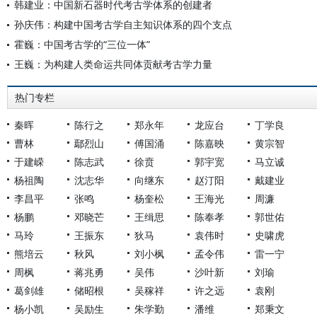
韩建业：中国新石器时代考古学体系的创建者
孙庆伟：构建中国考古学自主知识体系的四个支点
霍巍：中国考古学的“三位一体”
王巍：为构建人类命运共同体贡献考古学力量
热门专栏
秦晖
陈行之
郑永年
龙应台
丁学良
曹林
鄢烈山
傅国涌
陈嘉映
黄宗智
于建嵘
陈志武
徐贲
郭宇宽
马立诚
杨祖陶
沈志华
向继东
赵汀阳
戴建业
李昌平
张鸣
杨奎松
王海光
周濂
杨鹏
邓晓芒
王缉思
陈奉孝
郭世佑
马玲
王振东
狄马
袁伟时
史啸虎
熊培云
秋风
刘小枫
孟令伟
雷一宁
周枫
蒋兆勇
吴伟
沙叶新
刘瑜
葛剑雄
储昭根
吴稼祥
许之远
袁刚
杨小凯
吴励生
朱学勤
潘维
郑秉文