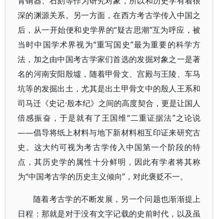
青铜器、石刻等作为研究对象，所以和历史学有着很
深的渊源关系。另一方面，在西方考古学传入中国之
后，从一开始便和史学界的“疑古思潮”互为呼应，被
当时中国学术界视为“重写国史”最为重要的科学方
法，加之由中国考古学家们首选的发掘对象之一是著
名的河南安阳殷墟，随着甲骨文、宫殿与王陵、车马
坑等的发掘出土，尤其是出土甲骨文中的殷人王系和
司马迁《史记·殷本纪》之间的高度契合，更是让国人
倍感振奋，于是就有了王国维“二重证据法”之论说
——倡导将纸上材料与地下新材料相互印证来研究古
史。这大约可视为考古学传入中国第一个阶段的特
点，其历史学的属性十分鲜明，因此有学者将其称
为“中国考古学的历史主义倾向”，对此褒贬不一。
随着考古学的不断发展，另一个问题也渐渐提上
日程：那就是对于没有文字记载的史前时代，以及虽