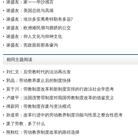
谢盛友：家——华沙感言
谢盛友：美国总统与高墙
谢盛友：埃尔多安离希特勒有多远?
谢盛友：欧洲难民潮与拥挤的公交
谢盛友：仰人文化与仰神文化
谢盛友：宪政面前那条壕沟
相同主题阅读
刘仁文：后劳教时代的法治再出发
郭晶：劳动教养废止后的制度抉择
莫于川：劳教制度改革和新制度安排的行政法社会学思考
卢建平：法国违警罪制度对我国劳教制度改革的借鉴意义
傅蔚冈：劳教制度存废与变法模式
孙道萃：改革行进中的劳动教养制度功能与性质之整合性思考
废了劳教，多了什么
熊秋红：劳动教养制度改革的路径选择