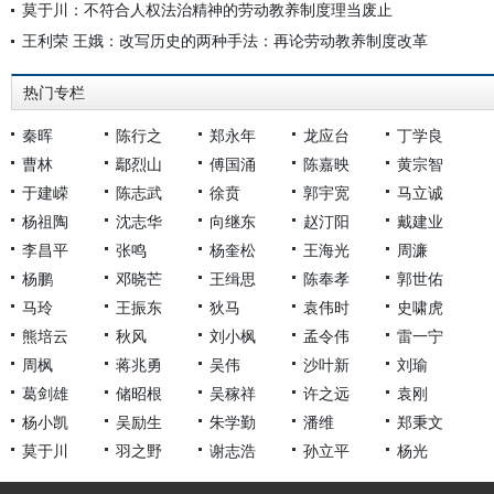
莫于川：不符合人权法治精神的劳动教养制度理当废止
王利荣 王娥：改写历史的两种手法：再论劳动教养制度改革
热门专栏
秦晖
陈行之
郑永年
龙应台
丁学良
曹林
鄢烈山
傅国涌
陈嘉映
黄宗智
于建嵘
陈志武
徐贲
郭宇宽
马立诚
杨祖陶
沈志华
向继东
赵汀阳
戴建业
李昌平
张鸣
杨奎松
王海光
周濂
杨鹏
邓晓芒
王缉思
陈奉孝
郭世佑
马玲
王振东
狄马
袁伟时
史啸虎
熊培云
秋风
刘小枫
孟令伟
雷一宁
周枫
蒋兆勇
吴伟
沙叶新
刘瑜
葛剑雄
储昭根
吴稼祥
许之远
袁刚
杨小凯
吴励生
朱学勤
潘维
郑秉文
莫于川
羽之野
谢志浩
孙立平
杨光