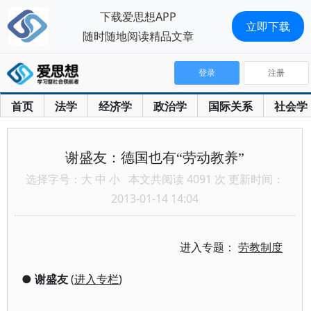
下载爱思想APP
立即下载
随时随地阅读精品文章
登录
注册
首页
法学
经济学
政治学
国际关系
社会学
谢盛友：德国也有“劳动教养”
选择字号：
大
中
小
本文共阅读 4091 次 更新时间：
2013-01-14 14:04
进入专题：
劳教制度
●
谢盛友
(
进入专栏
)