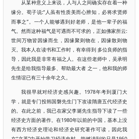
从某种意义上来说，人与人之间确实存在着一种
:“人虽有性质美而心辨知，必将求贤师
缘分。荀子说
而事之”。一个人能够遇到好老师，是他一辈子的福
气。然而这种福气是可遇而不可求的，正如佛家所云:
世间万物皆因缘而生，因缘聚则物在，因缘散则物
灭。我本人在读书和工作时，有幸得到 多位良师的指
导，因此我是非常有福之人。在这些老师中，吴承明
先生是给我指导最多、帮助最大者 之一，他和我的师
生情谊已有三十余年之久。
1978年考到厦门大
我很早就对经济史感兴趣。
学，就是专门投韩国磐先生门下攻读隋唐五代经济史
的。在此之前，我已在家父李埏先生指导下读了一些
经济史方面的著作。在1980年以前的中国，基本上没
有西方经济史理论和经济史研究著作可读，因此我
在“文革”中开始学习经济史时，能够读到的只是1950