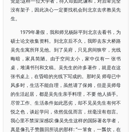
觉是:这样一位大学者，待人却如此谦和，对后辈完全
没有架子，因此决心一定要找机会到北京去求教吴先
生。
1979年暑假，我和师兄杨际平到北京去看书，为
硕士论文收集资料。到北京后不久，我即去东大桥路
吴先生寓所拜见他。到了吴府，只见房间狭窄，光线
晦暗，家具简陋。由于空间太小，家中仅有一 张书
桌，堆满书刊和文稿。吴先生的许多著作，就是在这
张书桌上，在昏暗的光线下写成的。那时吴 师母已中
风多时，生活不能自理，虽然请了保姆，但是吴师母
的生活起居，都是吴先生亲手料理，不要 他人插手。
尽管工作、生活条件如此恶劣，却不见吴先生有何不
悦之色，谈起学问，依然侃侃而言，丝毫没有怨言。
我心里不禁深深感叹:像吴先生这样的国际著名学者，
真是像孔子赞颜回所说的那样: “一箪食，一瓢饮，在