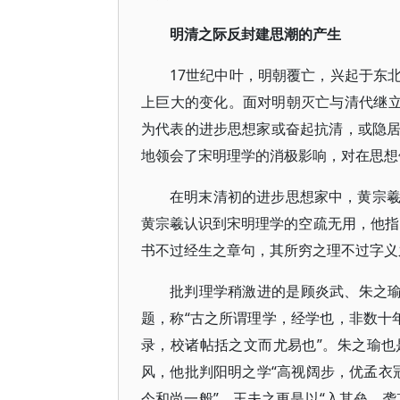
明清之际反封建思潮的产生
17世纪中叶，明朝覆亡，兴起于东
上巨大的变化。面对明朝灭亡与清代继立
为代表的进步思想家或奋起抗清，或隐
地领会了宋明理学的消极影响，对在思想
在明末清初的进步思想家中，黄宗
黄宗羲认识到宋明理学的空疏无用，他指
书不过经生之章句，其所穷之理不过字义
批判理学稍激进的是顾炎武、朱之瑜
题，称“古之所谓理学，经学也，非数十
录，校诸帖括之文而尤易也”。朱之瑜
风，他批判阳明之学“高视阔步，优孟衣冠
今和尚一般”。王夫之更是以“入其垒、