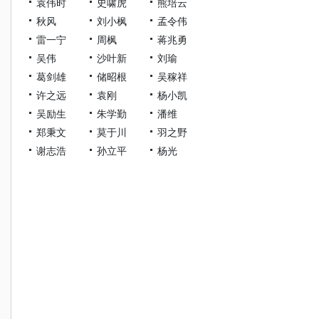
袁伟时
史啸虎
熊培云
秋风
刘小枫
孟令伟
雷一宁
周枫
蒋兆勇
吴伟
沙叶新
刘瑜
葛剑雄
储昭根
吴稼祥
许之远
袁刚
杨小凯
吴励生
朱学勤
潘维
郑秉文
莫于川
羽之野
谢志浩
孙立平
杨光