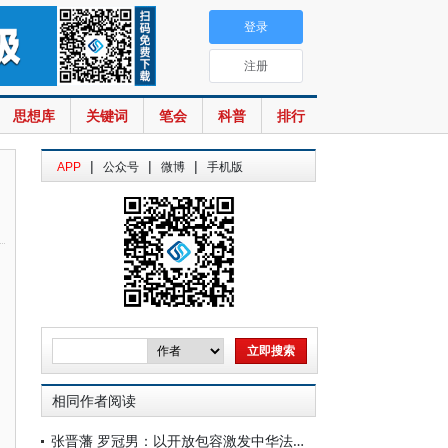
登录
注册
思想库
关键词
笔会
科普
排行
|
|
|
APP
公众号
微博
手机版
相同作者阅读
张晋藩 罗冠男：以开放包容激发中华法治文明的时代活力