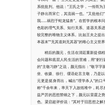
系统批判。他说：“王氏之学，一传而为
子静出而宋亡，其流祸一也。”又批他们
我……祸烈于蛇龙猛兽”。在哲学的根本
色彩的理气关系、知行关系、道器关系
较完整的唯物主义体系。比如王夫之提出
本器末”“无其道则无其器”的唯心主义世
稍后的颜元，生活在清廷重新提倡
会问题和底层人民生活的苦难，用“躬行
的“主敬习静”之说，颜元指出：“敬字
坐、收摄、徐行、缓语处言主敬，乃是以
元更是挺身而出，喊出“理学杀人”的口
称“千余年来，率天下入故纸堆中，耗尽
益严厉的思想禁锢之下，颜元以雷霆之
色。梁启超评价说：“其对于旧思想之解