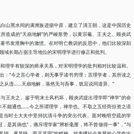
北白山黑水间的满洲族进据中原，建立了清王朝，这是中国历史
所造成的“天崩地解”的严峻形势，以黄宗羲、王夫之、顾炎武
居著书发泄胸中的激愤。在对明亡教训的反思中，他们比较深刻
领域长期占据主导地位的宋明理学进行修正和批判。
羲和理学有较深的师承关系，对宋明理学的批判相对比较温和。
出：“今之言心学者，则无事乎读书穷理；言理学者，其所读之
之从违……天崩地解，落然无与吾事，犹且说同道异。”
与王夫之。鉴于明末士风朽坏，顾炎武提出理学即“禅学”的命
年不能通也……今之所谓理学，禅学也。不取之五经而但资之语
也是当时士大夫中坚持抗清斗争的突出代表。面对晚明空疏的学
，是其病也”，痛斥理学家“辨析毫厘，终不曾做得一事”，“与
袭其辎、暴其恃，而见其瑕”的精神，对束缚社会发展的心学作出