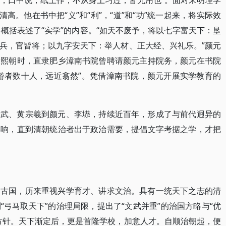
醒，口中说，纸上作，不从身上习过，皆无用也”。面对宋明理学
高。他在书中把“义”和“利”，“道”和“功”统一起来，将实际效
概括表述了“实学”的内容。“如天不废予，将以七字富天下：垦
兵，官皆将；以九字安天下：举人材、正大经、兴礼乐。”颜元
康熙朝时，直隶肥乡漳南书院曾聘请颜元主持院务，颜元在书院
游者数十人，远近翕然”。凭借漳南书院，颜元开展实学教育的
炎武、黄宗羲到颜元、李塨，持续近百年，形成了与前代迥异的
影响，直到清朝统治者出于政治需要，提倡文字考据之学，才把
明古国，历来重视兴学育才、讲求文治。具有一统天下之志的清
弓马取天下”的治理局限，提出了“文武并重”的治国方略与“优
方针。天下渐定后，更是首隆学校，加意人才。自顺治朝起，便