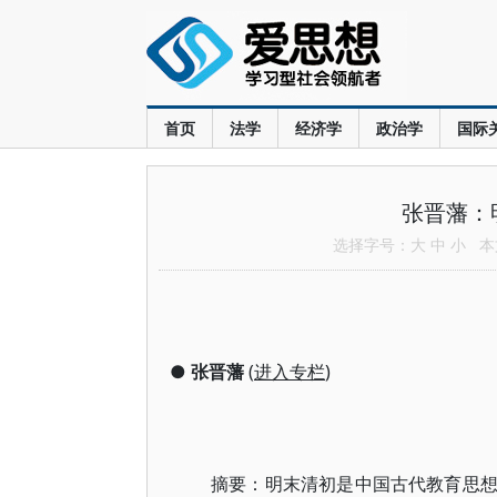
首页
法学
经济学
政治学
国际
张晋藩：
选择字号：
大
中
小
本文
●
张晋藩
(
进入专栏
)
摘要：明末清初是中国古代教育思