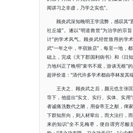
闻讲习之非虚，乃学之实也”。
顾炎武深知晚明王学流弊，感叹其“
社丘墟”。遂以“明道救世”为治学的宗
计”的学术风气。顾炎武经世致用的学
武“一年之中，半宿旅店”，每至一地，
础上，完成《天下郡国利病书》和《日
力地纠正了晚明“束书不观，游谈无根”
超评价道：“清代许多学术都由亭林发其
王夫之、顾炎武之后，颜元也主张
导下，他提出“实文、实行、实体、实用”
者诚痛洗数代之陋，用奋帝王之猷，俾
下群知所向，则人材辈出，而大法行，而
来的知识“全不见梅枣，便自谓穷尽酸