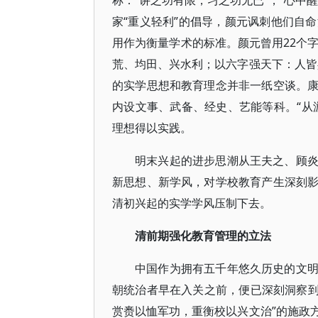
称：“讲之功有限，习之功无已”，“心中
家“重义轻利”的倡导，颜元讽刺他们自命清
用作为衡量学术的标准。颜元曾用22个字
荒、均田、兴水利；以六字强天下：人皆
的实学思想和教育理念并非一纸空谈。
内设文事、武备、经史、艺能等科。“从
理想得以实践。
明末兴起的进步思潮从王夫之、顾
新思想、新学风，对学校教育产生深刻
清初兴起的实学学风压制下去。
清前期强化教育管理的立法
中国作为拥有五千年悠久历史的文
朝统治者早在入关之前，便已深刻洞察到“
赏赉以恤军功，重衡校以兴文治”的施政