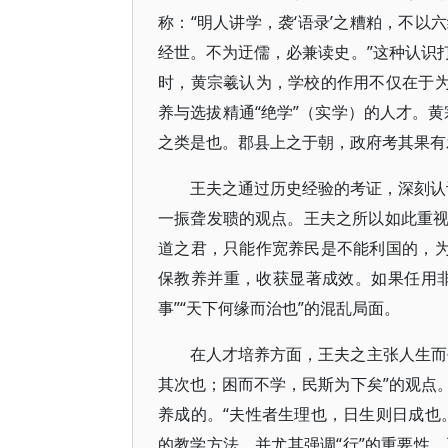
称：“明人讲学，袭‘语录’之糟粕，不
经世。不为迂儒，必兼读史。”这种认识
时，黄宗羲认为，学校的作用不仅在于为
养与选拔精通“绝学”（实学）的人才。
之类是也。郡县上之于朝，政府考其果有
王夫之通过历史经验的考证，深刻认识
一振聋发聩的观点。王夫之所以如此重
道之君，只能作宽养民是不能利国的，为
保教养并重，收获显著成效。如果任用
事”“天下何缘而治也”的混乱局面。
在人才培养方面，王夫之主张人生而
其次也；困而不学，民斯为下矣”的观点
养成的。“夫性者生理也，日生则日成也
的教学方法，并尤其强调“行”的重要性。