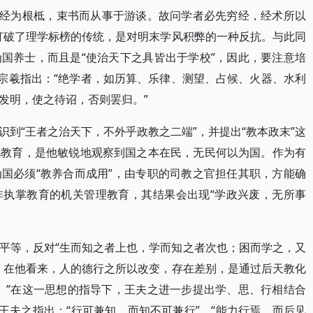
以六经为根柢，束书而从事于游谈。故问学者必先穷经，经术所以
打破了理学标榜的传统，是对明末学风积弊的一种反抗。与此同
国养士，而且是“使治天下之具皆出于学校”，因此，要注意培
黄宗羲指出：“绝学者，如历算、乐律、测望、占候、火器、水利
发明，使之待诏，否则罢归。”
到“王者之治天下，不外乎政教之二端”，并提出“教本政末”这
视教育，是他敏锐地观察到国之本在民，无民何以为国。作为有
国必须“教养合而成用”，由专职的司教之官担任其职，方能确
非执掌教育的机关管理教育，其结果会出现“学政兴废，无所事
平等，反对“生而知之者上也，学而知之者次也；困而学之，又
。在他看来，人的德行之所以改变，存在差别，是通过后天教化
。”在这一思想的指导下，王夫之进一步提出学、思、行相结合
王夫之指出：“行可兼知，而知不可兼行”，“能力行焉，而后见