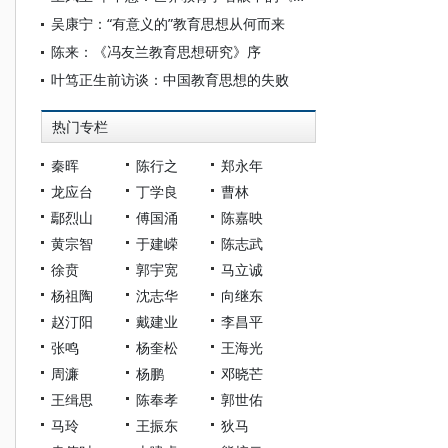
吴康宁：“有意义的”教育思想从何而来
陈来：《冯友兰教育思想研究》序
叶笃正生前访谈：中国教育思想的失败
热门专栏
秦晖
陈行之
郑永年
龙应台
丁学良
曹林
鄢烈山
傅国涌
陈嘉映
黄宗智
于建嵘
陈志武
徐贲
郭宇宽
马立诚
杨祖陶
沈志华
向继东
赵汀阳
戴建业
李昌平
张鸣
杨奎松
王海光
周濂
杨鹏
邓晓芒
王缉思
陈奉孝
郭世佑
马玲
王振东
狄马