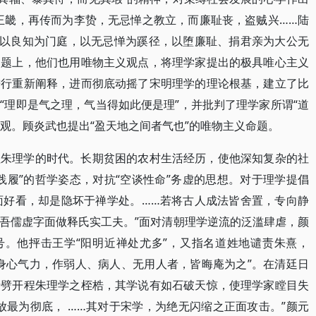
王畿，再传而为李贽，无忌惮之教立，而廉耻丧，盗贼兴……陆
“以良知为门庭，以无忌惮为蹊径，以堕廉耻、捐君亲为大公无
问题上，他们也用唯物主义观点，将理学家提出的极具唯心主义
进行重新阐释，进而彻底动摇了宋明理学的理论根基，建立了比
“理即是气之理，气当得如此便是理”，并批判了理学家所谓“道
界观。顾炎武也提出“盈天地之间者气也”的唯物主义命题。
程朱理学的时代。长期贫困的农村生活经历，使他深知复杂的社
践履”的哲学姿态，对抗“空谈性命”务虚的思想。对于理学提倡
字面好看，却是隐坏于禅学处。……若将古人成法皆舍置，专向静
吾儒虚字面做释氏实工夫。”面对清朝理学逆流的泛滥肆虐，颜
号。他抨击王学“阳明近禅处尤多”，又指名道姓地谴责朱熹，
身心气力，作弱人、病人、无用人者，皆晦庵为之”。在清廷日
势劈开程朱理学之桎梏，其学说有如石破天惊，使理学家瞠目失
放最为彻底， ……其对于宋学，为绝无闪缩之正面攻击。”颜元