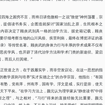
置四海之困穷不言，而终日讲危微精一之说”致使“神州荡覆，宗
旨，提倡读书务实，企图造就探讨“国家治乱之原，生民根本之
术内容决定了顾炎武别具一格的治学方法。据史籍记载，顾炎
都要仔细考察当地的山川风俗、疾苦利病，最终在博览详证的基
知录》等传世名著。顾炎武的身体力行与丰厚的学术成果不仅有
的恶劣学风，也开辟了清代治学方法和学术门类的新途径。梁启
端，而后人衍其绪。”
匡正世道之方，在于践履实学，而非空发议论。在这一思想的指
的教学原则与培养“实才实德之士”的办学宗旨。他指出：“有国
家有塾，党有庠，州有序，国有学。浮文是戒，实行是崇，使天
天下平矣。”在学习方法上，颜元认为理学家从“静坐读书”中得
甜之理”，与之相对，“习行”得来的直接经验无比重要。颜元