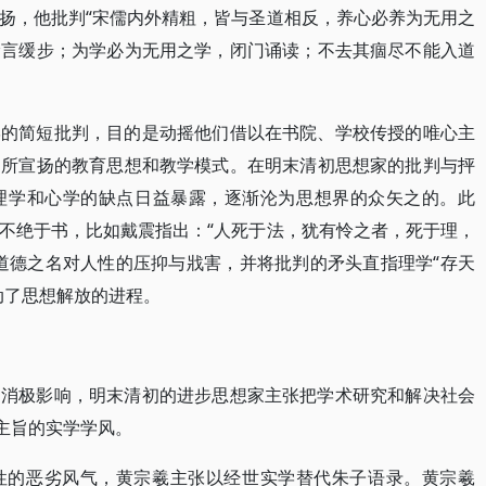
扬，他批判“宋儒内外精粗，皆与圣道相反，养心必养为无用之
徐言缓步；为学必为无用之学，闭门诵读；不去其痼尽不能入道
学的简短批判，目的是动摇他们借以在书院、学校传授的唯心主
们所宣扬的教育思想和教学模式。在明末清初思想家的批判与抨
理学和心学的缺点日益暴露，逐渐沦为思想界的众矢之的。此
不绝于书，比如戴震指出：“人死于法，犹有怜之者，死于理，
道德之名对人性的压抑与戕害，并将批判的矛头直指理学“存天
动了思想解放的进程。
的消极影响，明末清初的进步思想家主张把学术研究和解决社会
主旨的实学学风。
性的恶劣风气，黄宗羲主张以经世实学替代朱子语录。黄宗羲