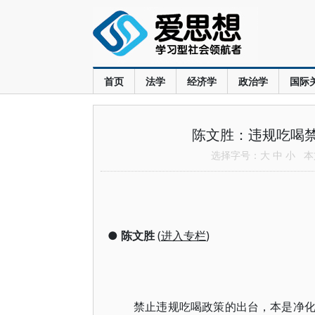
首页
法学
经济学
政治学
国际
陈文胜：违规吃喝禁
选择字号：
大
中
小
本文
●
陈文胜
(
进入专栏
)
禁止违规吃喝政策的出台，本是净