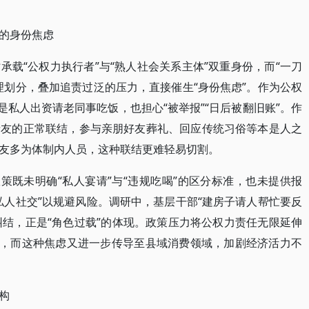
的身份焦虑
载“公权力执行者”与“熟人社会关系主体”双重身份，而“一刀
理划分，叠加追责过泛的压力，直接催生“身份焦虑”。作为公权
是私人出资请老同事吃饭，也担心“被举报”“日后被翻旧账”。作
亲友的正常联结，参与亲朋好友葬礼、回应传统习俗等本是人之
友多为体制内人员，这种联结更难轻易切割。
策既未明确“私人宴请”与“违规吃喝”的区分标准，也未提供报
私人社交”以规避风险。调研中，基层干部“建房子请人帮忙要反
纠结，正是“角色过载”的体现。政策压力将公权力责任无限延伸
虑，而这种焦虑又进一步传导至县域消费领域，加剧经济活力不
构