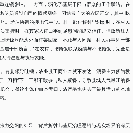
多重连锁影响。一方面，弱化了基层干部与群众的工作联结。在
名党员通过自己的情感网络，团结最广大的农民群众，其中“吃
策落地、矛盾协调的接地气手段。村干部化解邻里纠纷时，在村民
党员支持时，在其家人红白事到场慰问能建立信任。但政策压力
晚上吃饭只能从外面打菜回家，不敢与人同席；村民办事见干部
基层干部所言，“在农村，吃顿饭联系感情与不吃顿饭，完全是
的人情温度与执行效能。
力。有县领导吐槽，农业县工商业本就不发达，消费主力多为教
“一刀切”下，干部不敢参与私人聚餐，导致县城人气最旺的餐
业机会，餐饮个体户血本无归，农产品也失去了最具活力的本地
霜。
理张力交织的结果，背后折射出基层治理逻辑与现实场景的深层