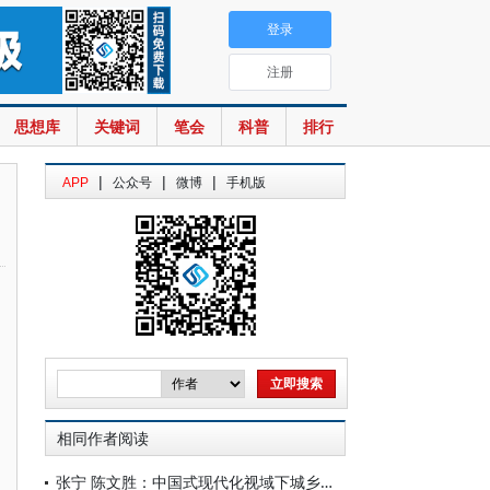
登录
注册
思想库
关键词
笔会
科普
排行
|
|
|
APP
公众号
微博
手机版
相同作者阅读
张宁 陈文胜：中国式现代化视域下城乡融合的制度创新与治理逻辑