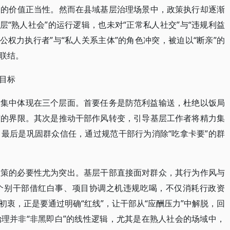
明的价值正当性。然而在县域基层治理场景中，政策执行却逐渐
层“熟人社会”的运行逻辑，也未对“正常私人社交”与“违规利益
公权力执行者”与“私人关系主体”的角色冲突，被迫以“断亲”的
联结。
目标
标集中体现在三个层面。首要任务是防范利益输送，杜绝以饭局
谊的界限。其次是推动干部作风转变，引导基层工作者将精力集
最后是巩固群众信任，通过规范干部行为消除“吃拿卡要”的群
政策的必要性尤为突出。基层干部直接面对群众，其行为作风与
个别干部借红白事、项目协调之机违规吃喝，不仅消耗行政资
衷，正是要通过明确“红线”，让干部从“应酬压力”中解脱，回
理并非“非黑即白”的线性逻辑，尤其是在熟人社会的场域中，