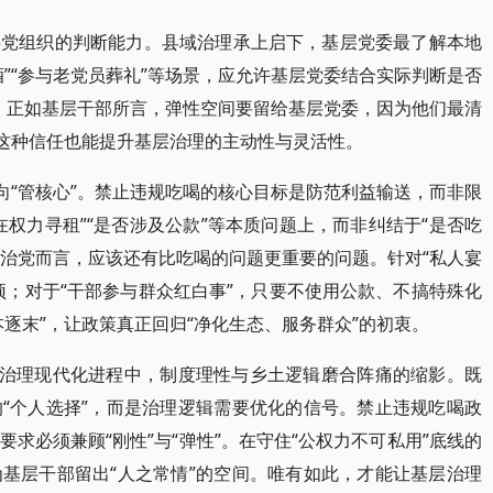
层党组织的判断能力。县域治理承上启下，基层党委最了解本地
”“参与老党员葬礼”等场景，应允许基层党委结合实际判断是否
”。正如基层干部所言，弹性空间要留给基层党委，因为他们最清
，这种信任也能提升基层治理的主动性与灵活性。
向“管核心”。禁止违规吃喝的核心目标是防范利益输送，而非限
权力寻租”“是否涉及公款”等本质问题上，而非纠结于“是否吃
严治党而言，应该还有比吃喝的问题更重要的问题。针对“私人宴
预；对于“干部参与群众红白事”，只要不使用公款、不搞特殊化
逐末”，让政策真正回归“净化生态、服务群众”的初衷。
家治理现代化进程中，制度理性与乡土逻辑磨合阵痛的缩影。既
“个人选择”，而是治理逻辑需要优化的信号。禁止违规吃喝政
求必须兼顾“刚性”与“弹性”。在守住“公权力不可私用”底线的
基层干部留出“人之常情”的空间。唯有如此，才能让基层治理