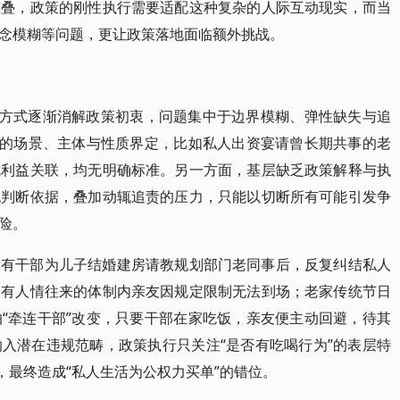
重叠，政策的刚性执行需要适配这种复杂的人际互动现实，而当
念模糊等问题，更让政策落地面临额外挑战。
行方式逐渐消解政策初衷，问题集中于边界模糊、弹性缺失与追
”的场景、主体与性质界定，比如私人出资宴请曾长期共事的老
成利益关联，均无明确标准。另一方面，基层缺乏政策解释与执
无判断依据，叠加动辄追责的压力，只能以切断所有可能引发争
险。
。有干部为儿子结婚建房请教规划部门老同事后，反复纠结私人
期有人情往来的体制内亲友因规定限制无法到场；老家传统节日
“牵连干部”改变，只要干部在家吃饭，亲友便主动回避，待其
入潜在违规范畴，政策执行只关注“是否有吃喝行为”的表层特
，最终造成“私人生活为公权力买单”的错位。