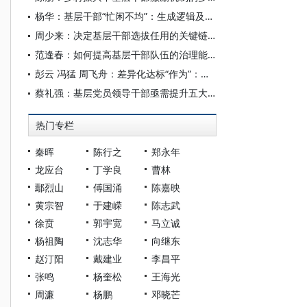
杨华：基层干部“忙闲不均”：生成逻辑及破解之道
周少来：决定基层干部选拔任用的关键链条
范逢春：如何提高基层干部队伍的治理能力
彭云 冯猛 周飞舟：差异化达标“作为”：基层干部的行动逻辑———基于Ｍ县精准扶贫实践的个案
蔡礼强：基层党员领导干部亟需提升五大能力
热门专栏
秦晖
陈行之
郑永年
龙应台
丁学良
曹林
鄢烈山
傅国涌
陈嘉映
黄宗智
于建嵘
陈志武
徐贲
郭宇宽
马立诚
杨祖陶
沈志华
向继东
赵汀阳
戴建业
李昌平
张鸣
杨奎松
王海光
周濂
杨鹏
邓晓芒