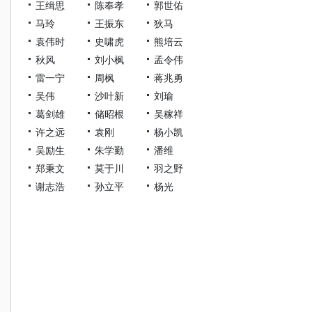
王缉思
陈奉孝
郭世佑
马玲
王振东
狄马
袁伟时
史啸虎
熊培云
秋风
刘小枫
孟令伟
雷一宁
周枫
蒋兆勇
吴伟
沙叶新
刘瑜
葛剑雄
储昭根
吴稼祥
许之远
袁刚
杨小凯
吴励生
朱学勤
潘维
郑秉文
莫于川
羽之野
谢志浩
孙立平
杨光