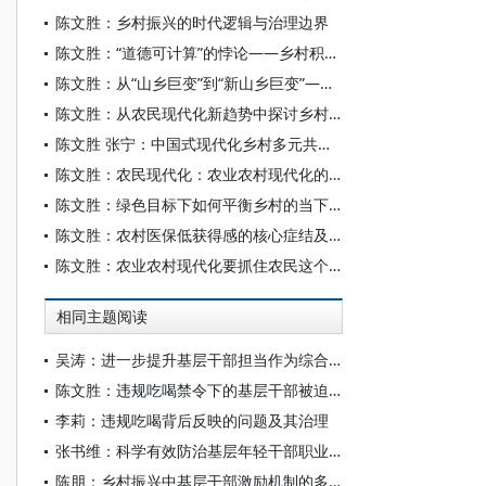
陈文胜：乡村振兴的时代逻辑与治理边界
陈文胜：“道德可计算”的悖论——乡村积分制的伦理审视与边界反思
陈文胜：从“山乡巨变”到“新山乡巨变”——在历史坐标地观察中国乡村现代化
陈文胜：从农民现代化新趋势中探讨乡村治理前沿问题
陈文胜 张宁：中国式现代化乡村多元共治的政党统合生成机制
陈文胜：农民现代化：农业农村现代化的核心
陈文胜：绿色目标下如何平衡乡村的当下需求与未来发展
陈文胜：农村医保低获得感的核心症结及破解
陈文胜：农业农村现代化要抓住农民这个关键
相同主题阅读
吴涛：进一步提升基层干部担当作为综合素质
陈文胜：违规吃喝禁令下的基层干部被迫“断亲”现象分析
李莉：违规吃喝背后反映的问题及其治理
张书维：科学有效防治基层年轻干部职业倦怠
陈朋：乡村振兴中基层干部激励机制的多样态及内在逻辑