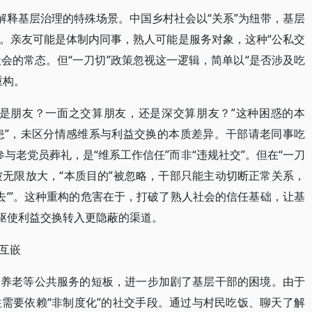
解释基层治理的特殊场景。中国乡村社会以“关系”为纽带，基层
。亲友可能是体制内同事，熟人可能是服务对象，这种“公私交
社会的常态。但“一刀切”政策忽视这一逻辑，简单以“是否涉及吃
重构。
么是朋友？一面之交算朋友，还是深交算朋友？”这种困惑的本
隐患”，未区分情感维系与利益交换的本质差异。干部请老同事吃
参与老党员葬礼，是“维系工作信任”而非“违规社交”。但在“一刀
被无限放大，“本质目的”被忽略，干部只能主动切断正常关系，
去’”。这种重构的危害在于，打破了熟人社会的信任基础，让基
能驱使利益交换转入更隐蔽的渠道。
互嵌
、养老等公共服务的短板，进一步加剧了基层干部的困境。由于
需要依赖“非制度化”的社交手段。通过与村民吃饭、聊天了解