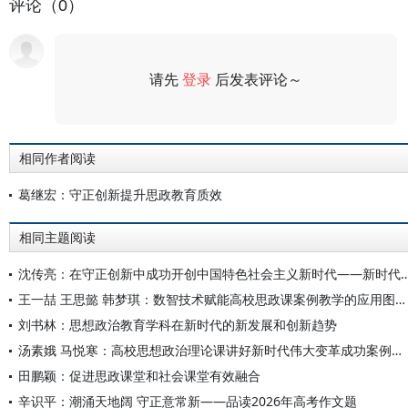
评论（0）
请先
登录
后发表评论～
评论
相同作者阅读
葛继宏：守正创新提升思政教育质效
相同主题阅读
沈传亮：在守正创新中成功开创中国特色社会主义新时代——新时代中
王一喆 王思懿 韩梦琪：数智技术赋能高校思政课案例教学的应用图景与路径创新
刘书林：思想政治教育学科在新时代的新发展和创新趋势
汤素娥 马悦寒：高校思想政治理论课讲好新时代伟大变革成功案例的议题设置与教学理路
田鹏颖：促进思政课堂和社会课堂有效融合
辛识平：潮涌天地阔 守正意常新——品读2026年高考作文题