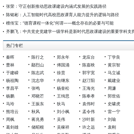
张荣：守正创新推动思政课建设内涵式发展的实践路径
陈铭彬：人工智能时代高校思政课育人能力提升的逻辑与路径
檀传宝：“德育课程一体化”何谓——概念存在的必要与可能
齐鹏飞：中共党史党建学一级学科是新时代思政课建设的重要学科支
热门专栏
秦晖
陈行之
郑永年
龙应台
丁学良
曹林
鄢烈山
傅国涌
陈嘉映
黄宗智
于建嵘
陈志武
徐贲
郭宇宽
马立诚
杨祖陶
沈志华
向继东
赵汀阳
戴建业
李昌平
张鸣
杨奎松
王海光
周濂
杨鹏
邓晓芒
王缉思
陈奉孝
郭世佑
马玲
王振东
狄马
袁伟时
史啸虎
熊培云
秋风
刘小枫
孟令伟
雷一宁
周枫
蒋兆勇
吴伟
沙叶新
刘瑜
葛剑雄
储昭根
吴稼祥
许之远
袁刚