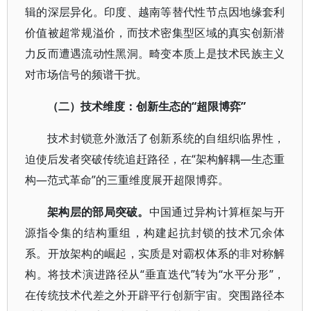
辑的深层异化。印度、越南等替代性节点因地缘套利
价值被超常规溢价，而技术密集型区域的真实创新潜
力反而遭遇流动性黑洞。畸变本质上是技术民族主义
对市场信号的频谱干扰。
（二）技术维度：创新生态的“超限博弈”
技术封锁意外激活了创新系统的自组织临界性，
迫使后发者突破传统追赶路径，在“架构解耦—生态重
构—范式革命”的三重维度展开超限博弈。
架构层的部局突破。
中国通过异构计算框架与开
源指令集的结构重组，构建起抗封锁的技术冗余体
系。开放架构的崛起，实质是对霸权体系的非对称解
构。将技术演进路径从“垂直迭代”转为“水平分形”，
在传统技术代差之外开辟平行创新宇宙。突围路径本