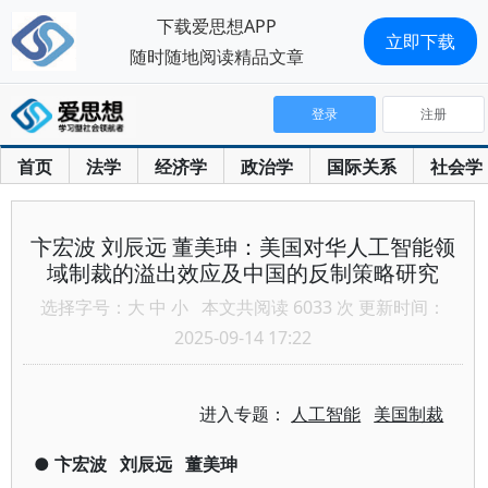
下载爱思想APP
立即下载
随时随地阅读精品文章
登录
注册
首页
法学
经济学
政治学
国际关系
社会学
卞宏波 刘辰远 董美珅：美国对华人工智能领
域制裁的溢出效应及中国的反制策略研究
选择字号：
大
中
小
本文共阅读 6033 次 更新时间：
2025-09-14 17:22
进入专题：
人工智能
美国制裁
●
卞宏波
刘辰远
董美珅