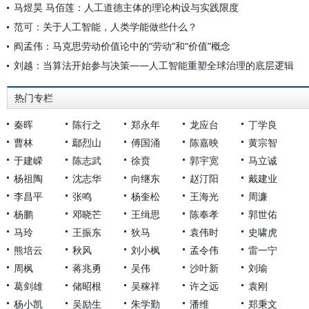
马煜昊 马佰莲：人工道德主体的理论构设与实践限度
范可：关于人工智能，人类学能做些什么？
阎孟伟：马克思劳动价值论中的“劳动”和“价值”概念
刘越：当算法开始参与决策——人工智能重塑全球治理的底层逻辑
热门专栏
秦晖
陈行之
郑永年
龙应台
丁学良
曹林
鄢烈山
傅国涌
陈嘉映
黄宗智
于建嵘
陈志武
徐贲
郭宇宽
马立诚
杨祖陶
沈志华
向继东
赵汀阳
戴建业
李昌平
张鸣
杨奎松
王海光
周濂
杨鹏
邓晓芒
王缉思
陈奉孝
郭世佑
马玲
王振东
狄马
袁伟时
史啸虎
熊培云
秋风
刘小枫
孟令伟
雷一宁
周枫
蒋兆勇
吴伟
沙叶新
刘瑜
葛剑雄
储昭根
吴稼祥
许之远
袁刚
杨小凯
吴励生
朱学勤
潘维
郑秉文