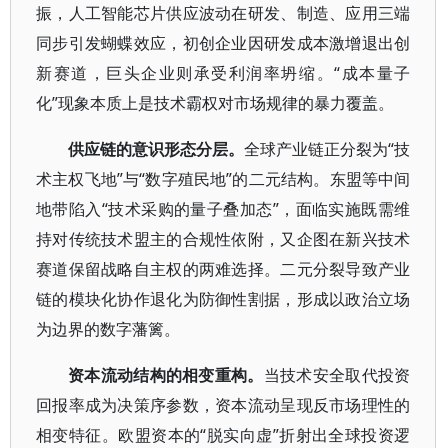
振，人工智能芯片供应波动在研发、制造、应用三端
同步引发蝴蝶效应，初创企业因研发成本激增退出创
新赛道，巨头企业则承受利润率坍缩。“成本量子
化”现象本质上是技术霸权对市场规律的暴力覆盖。
供应链的意识形态分层。
全球产业链正分裂为“技
术主权飞地”与“数字殖民地”的二元结构。东盟等中间
地带陷入“技术采购的量子叠加态”，面临实施既需维
持对传统技术盟主的合规性依附，又企图在新兴技术
赛道保留战略自主权的两难选择。二元分裂导致产业
链的模块化协作退化为防御性割据，形成以政治立场
为边界的数字藩篱。
资本流动结构的相变重构。
当技术安全取代投资
回报率成为决策序参数，资本流动呈现反市场理性的
相变特征。欧盟资本的“脱实向虚”折射出全球投资逻