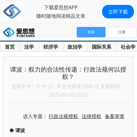
下载爱思想APP
立即下载
随时随地阅读精品文章
登录
注册
首页
法学
经济学
政治学
国际关系
社会学
谭波：权力的合法性传递：行政法规何以授
权？
选择字号：
大
中
小
本文共阅读 1946 次 更新时间：
2025-09-10 23:32
进入专题：
行政法规授权
法律授权
备案审查
●
谭波