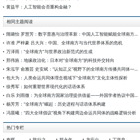
黄益平：人工智能会否重构金融？
相同主题阅读
隋璐怡 罗慧芳：数字普惠与治理革新：中国人工智能赋能全球南方发展
许准 严梓豪 吕大兴：中国、全球南方与当代世界体系的危机
万泽雨：“全球南方”与世界政治新范式的生成
邢伟旌：地缘政治化：日本对“全球南方”的科技外交转向
朱泓宇 俞雅芸 史安斌：“认知正义”视野下的全球南方传播共同体——基于代表性媒体人的访谈研究(2022-2024)
包大为：人类命运共同体理念视域下“全球南方”文化主体性探析
徐秀军：如何重塑世界现代化的话语体系
白乐 刘雨微：为全球南方国家治理提供借鉴——外国学者热议中国共产党治理经验
杨芳芳：“全球南方”崛起：历史进程与话语体系构建
冯晨曦：“四大全球倡议”视角下构建周边命运共同体的战略逻辑分析
热门专栏
秦晖
陈行之
郑永年
龙应台
丁学良