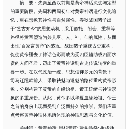
摘 要：先秦至西汉前期是黄帝神话流变与定型
的重要阶段。先周和西周初年对黄帝神话进行文化追
忆，重在想象其神性与自然属性。春秋战国诸子出
于“鉴古知今”的思想动机，采用假托、附会、重释等
路径将黄帝塑造为兼具巫、人、神、仙的属性，从而
出现“百家言黄帝”的盛况。战国诸子重视古史重构，
促使黄帝褪去了神话色彩而成为受四臣辅助或四面求
贤的人间圣君，迈出了黄帝神话到古史传说转变的重
要一步。在汉代政治一统、思想信仰多元的背景下，
司马迁踵武前人，采取祛魅与返魅的路径重构黄帝形
象，分别构建了黄帝的血缘始祖、帝王统绪与神话形
象的多重身份。从此，黄帝多以华夏血缘始祖、帝王
之首的身份出现而受到广泛而持久的推崇。我们应重
点考察黄帝神话体系所体现的神话思想与文化价值。
关键词：黄帝神话; 思想意蕴; 建构路径; 生成动