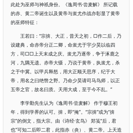
此处为巫师与神祇身份。《逸周书·尝麦解》 所记载
的赤、黄二帝诞生以及黄帝与蚩尤作战亦彰显了黄帝
的巫师特征：
王若曰：“宗揜、大正，昔天之初，□作二后，乃
设建典，命赤帝分正二卿，命蚩尤于宇少昊以临四
方，司□□上天末成之庆。蚩尤乃逐帝，争于涿鹿之
河，九隅无遗。赤帝大慑，乃说于黄帝，执蚩尤，杀
之于中冀。以甲兵释怒，用大正顺天思序，纪于大
帝，用名之曰绝辔之野。乃命少昊请司马鸟师，以正
五帝之官，故名曰质。天用大成，至于今不乱。”
李学勤先生认为《逸周书·尝麦解》 作于穆王初
年，得到学界的认可。揜，即“掩”。“宗揜”或为“揜
宗”的倒文，指大宗。由《诗经·玄鸟》 郑笺“后，君
也”可知二后即二君，此指赤（炎）、黄二帝。上天造