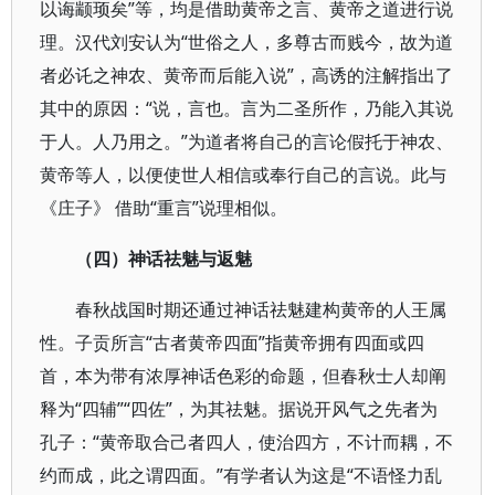
以诲颛顼矣”等，均是借助黄帝之言、黄帝之道进行说
理。汉代刘安认为“世俗之人，多尊古而贱今，故为道
者必讬之神农、黄帝而后能入说”，高诱的注解指出了
其中的原因：“说，言也。言为二圣所作，乃能入其说
于人。人乃用之。”为道者将自己的言论假托于神农、
黄帝等人，以便使世人相信或奉行自己的言说。此与
《庄子》 借助“重言”说理相似。
（四）神话祛魅与返魅
春秋战国时期还通过神话祛魅建构黄帝的人王属
性。子贡所言“古者黄帝四面”指黄帝拥有四面或四
首，本为带有浓厚神话色彩的命题，但春秋士人却阐
释为“四辅”“四佐”，为其祛魅。据说开风气之先者为
孔子：“黄帝取合己者四人，使治四方，不计而耦，不
约而成，此之谓四面。”有学者认为这是“不语怪力乱