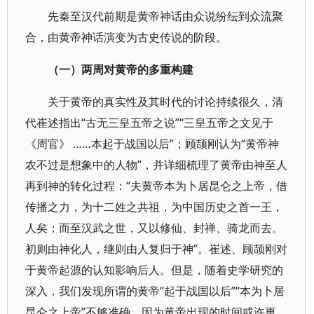
先秦至汉代前期是黄帝神话由众说纷纭到众流聚
合，由黄帝神话演变为古史传说的阶段。
（一）两周对黄帝的多重构建
关于黄帝的真实性及其时代的讨论持续很久，清
代崔述指出“古无三皇五帝之说”“三皇五帝之文见于
《周官》 ……本起于战国以后”；顾颉刚认为“黄帝神
农不过是想象中的人物”，并详细梳理了黄帝由神至人
再到神的转化过程：“夫黄帝本为卜居昆仑之上帝，借
传播之力，为十二姓之共祖，为中国历史之首一王，
人矣；而至汉武之世，又以修仙、封禅、骑龙而去。
初则由神化人，继则由人复归于神”。崔述、顾颉刚对
于黄帝起源的认知影响后人。但是，随着史学研究的
深入，我们发现所谓的黄帝“起于战国以后”“本为卜居
昆仑之上帝”不够准确，因为黄帝出现的时间或许更