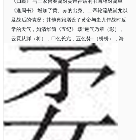
《归藏》 与王家台秦简对黄帝神话的书写相对简单，
《逸周书》 增加了黄、赤的出身、二帝轮流战蚩尤以
及战后的情况；其他典籍增设了黄帝与蚩尤作战时反
常的天气，如清华简《五纪》 载“逆气乃章（彰），
云霓从牂（将），□色长亢，五色焚=（纷纷），海