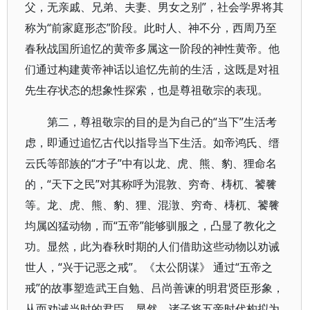
父，无亲戚、兄弟、夫妻、男女之别”，社会学界将其
称为“前家庭形态”阶段。此时人、神不分，西周乃至
春秋战国所追忆的黄帝多属这一阶段的神性黄帝。他
们通过构建黄帝神话以追忆先前的生活，这既是对祖
先生存状态的想象性探索，也是尊祖敬宗的表现。
第二，尊祖敬宗的目的是为自己的“当下”生活考
虑，即通过追忆古代以指导当下生活。如帝鸿氏、缙
云氏等部族的“才子”中有以龙、虎、熊、豹、狸命名
的，“天下之民”对其称呼为混敦、穷奇、梼杌、饕餮
等。龙、虎、熊、豹、狸、混潡、穷奇、梼杌、饕餮
均属凶猛动物，而“五帝”能够驯服之，凸显了教化之
功。显然，此为春秋时期的人们借助这些动物以劝诫
世人，“兴于记恶之戒”。《太公阴谋》 通过“五帝之
戒”的故事塑造武王自勉、吕尚善谏的明君贤臣形象，
从而劝诫当时的君臣。显然，诸子将五帝时代构拟为