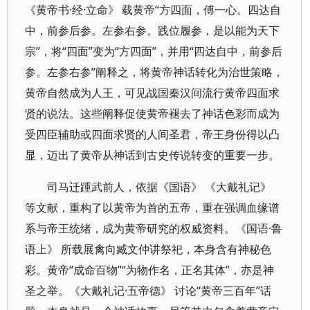
《黄帝书·经·立命》 载黄帝“方四面，傅一心。四达自
中，前参后参。左参右参。践位履参，是以能为天下
宗”，将“四面”变为“方四面”，并用“四达自中，前参后
参。左参右参”阐释之，将黄帝神话转化为治世策略，
黄帝自然成为人王，可见战国秦汉间流行黄帝四面求
贤的说法。这些阐释促使黄帝褪去了神话色彩而成为
受四臣辅助或四面求贤的人间圣君，帝王身份得以凸
显，迈出了黄帝从神话到古史传说转变的重要一步。
司马迁踵武前人，依据《国语》 《大戴礼记》
等文献，重构了以黄帝为首的五帝，重在强调血缘谱
系与帝王统绪，成为黄帝研究的权威资料。《国语·鲁
语上》 所载展禽向臧文仲讲祭祀，本身含有神秘色
彩。黄帝“成命百物”“为物作名，正名其体”，亦是神
圣之举。《大戴礼记·五帝德》 讨论“黄帝三百年”话