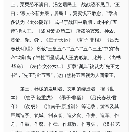
上，栗栗恐不满日。汤之居民上，战战恐不见旦。’王
曰：‘寡人今新并殷，居民上，翼翼惧不敢怠。’”学者
多认为《太公阴谋》 成书于战国中后期，此中的“五
帝”指人王。《战国策·赵策二》 所载的宓戏、神农、
黄帝、尧、舜，《庄子·天运》 《荀子·非相》 《吕氏
春秋·明理》 所载“三皇五帝”“五帝”“五帝三王”中的“黄
帝”均剥离了神性而呈现其人王的形象。此外，《尚书
·毕命》 《左传·文公六年》 所载“训典”被认为“先王之
书”，“先王”指“五帝”，这自然将五帝视为人间帝王。
第三，器械的发明者、文明的缔造者。据《世
本》 《管子·轻重戊》 《墨子·非儒》 《吕氏春秋·君
守》 《勿躬》 《淮南子·原道训》 等记载，黄帝及其
臣属造字、筑城、制衣裳、造火食、作井、造车、作
舟、作鼓、作磬、作律、作算数、作弓矢，《汉书·艺