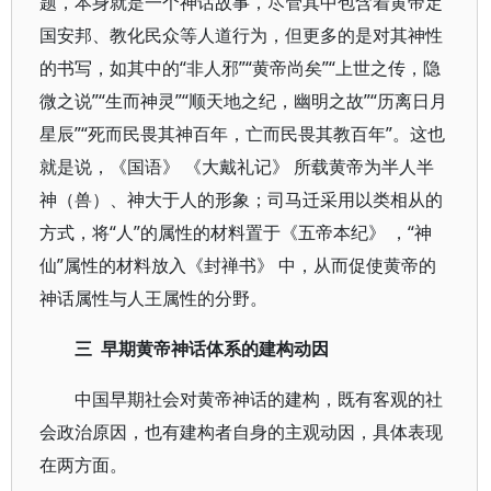
题，本身就是一个神话故事，尽管其中包含着黄帝定
国安邦、教化民众等人道行为，但更多的是对其神性
的书写，如其中的“非人邪”“黄帝尚矣”“上世之传，隐
微之说”“生而神灵”“顺天地之纪，幽明之故”“历离日月
星辰”“死而民畏其神百年，亡而民畏其教百年”。这也
就是说，《国语》 《大戴礼记》 所载黄帝为半人半
神（兽）、神大于人的形象；司马迁采用以类相从的
方式，将“人”的属性的材料置于《五帝本纪》 ，“神
仙”属性的材料放入《封禅书》 中，从而促使黄帝的
神话属性与人王属性的分野。
三
早期黄帝神话体系的建构动因
中国早期社会对黄帝神话的建构，既有客观的社
会政治原因，也有建构者自身的主观动因，具体表现
在两方面。