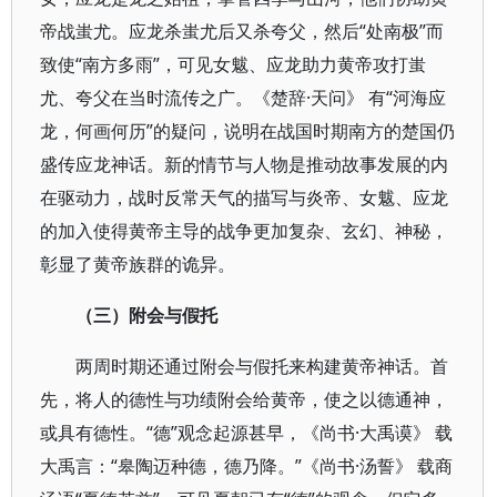
帝战蚩尤。应龙杀蚩尤后又杀夸父，然后“处南极”而
致使“南方多雨”，可见女魃、应龙助力黄帝攻打蚩
尤、夸父在当时流传之广。《楚辞·天问》 有“河海应
龙，何画何历”的疑问，说明在战国时期南方的楚国仍
盛传应龙神话。新的情节与人物是推动故事发展的内
在驱动力，战时反常天气的描写与炎帝、女魃、应龙
的加入使得黄帝主导的战争更加复杂、玄幻、神秘，
彰显了黄帝族群的诡异。
（三）附会与假托
两周时期还通过附会与假托来构建黄帝神话。首
先，将人的德性与功绩附会给黄帝，使之以德通神，
或具有德性。“德”观念起源甚早，《尚书·大禹谟》 载
大禹言：“皋陶迈种德，德乃降。”《尚书·汤誓》 载商