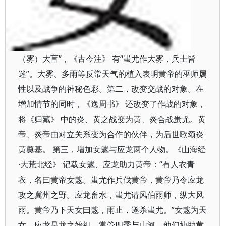
（雾）大盲”，《古今注》 有“蚩尤作大雾，兵士皆
迷”。大雾、多雨等反常天气的植入表明黄帝的巫师属
性以及战争的神秘色彩。第二，改变交战的对象。在
增加情节的同时，《逸周书》 还改变了作战的对象，
将《归藏》 中的炎、黄之战变为黄、炎合战蚩尤。黄
帝、炎帝由对立关系变为合作的伙伴，为后世歌颂炎
黄奠基。 第三，增加女魃与应龙两个人物。《山海经
·大荒北经》 记载女魃、应龙助力黄帝：“有人衣青
衣，名曰黄帝女魃。蚩尤作兵伐黄帝，黄帝乃令应龙
攻之冀州之野。应龙畜水，蚩尤请风伯雨师，纵大风
雨。黄帝乃下天女曰魃，雨止，遂杀蚩尤。”女魃为天
女，应龙是龙之始祖，掌管四季与山河，他们协助黄