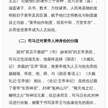
文志》 记载他们的著作三十余种，近六百卷（篇），
涵盖诸子、兵书、数术、方技诸类。人民将器物的发
明权归于黄帝及其臣属，赋予他们文明教化与制度建
设之功勋，“黄帝始作制度，得其中和，万世常存”，
从而促使黄帝成为人文始祖。
（二）司马迁对黄帝人神身份的分隔
面对“其言不雅驯”“《书》 缺有间”的五帝系统，
司马迁也深感无奈。他最终选择《国语》 《大戴礼
记》 所载的“五帝”系统，将黄帝视为人王与祖先而统
摄颛顼、帝喾、尧、舜。与《国语·鲁语上》 《大戴
礼记·五帝德》 相比，《史记·五帝本纪》 虽然也记载
了黄帝“生而神灵”、封禅“鬼神山川”、“顺天地之纪，
幽明之占”等神话元素，但总体而言，司马迁在此对神
话进行祛魅，侧重于书写其帝王与血缘祖先的面向，