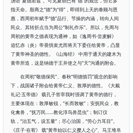
汤语“夏德若兹”。可见夏朝已有“德”的观念，但它多
指天命。殷商之“德”为“得”，即得到上天的眷顾与恩
惠，西周初年赋予“德”品行、节操的内涵，转向人间
民众。其转折点当为周公“制礼作乐”。所以，先周与
周初的黄帝之德表现为通神，如《逸周书·尝麦解》
追忆赤（炎）帝畏惧蚩尤而将天下委任给黄帝，凸显
了黄帝神圣的德性。《山海经》 中用于通天的建木为
黄帝所造，这是纳德于王并使之与“天”沟通的附会。
在周初“敬德保民”、春秋“明德慎罚”观念的影响
下，战国诸子附会给黄帝仁义、敦厚的德性。《大戴
礼记·五帝德》 载孔子答宰我时强调了黄帝的德行，
主要体现在：敦厚敏锐，“长而敦敏”；安抚民众，教
化禽兽，“抚万民……教化淳鸟兽昆虫”；制订仪
轨，“治五气，设五量”；尽心治国，“劳心力耳目”。
《庄子·在宥》 载“黄帝始以仁义撄人之心”、马王堆帛