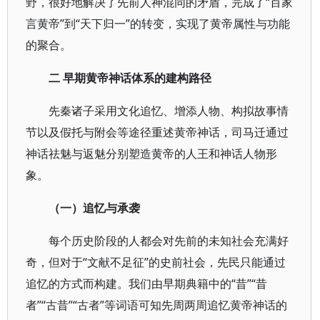
野，很好地解决了先前人神混同的矛盾，完成了“百家
言黄帝”到“天下归一”的转变，实现了黄帝属性与功能
的聚合。
二
早期黄帝神话体系的建构路径
先秦诸子采用文化追忆、增添人物、构拟故事情
节以及假托与附会等途径重述黄帝神话，司马迁通过
神话祛魅与返魅分别塑造黄帝的人王和神话人物形
象。
（一）追忆与承袭
每个历史阶段的人都会对先前的未知社会充满好
奇，但对于“文献不足征”的史前社会，先民只能通过
追忆的方式而构建。我们由早期典籍中的“昔”“昔
者”“古昔”“古者”等词语可知先周两周追忆黄帝神话的