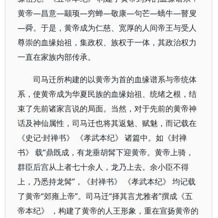
黄帝—昌意—颛顼—穷蝉—敬康—句芒—蟜牛—瞽叟
—舜。于是，黄帝成为仁慈、宽厚的人间帝王与受人
尊崇的血缘始祖，集政权、族权于一体，其政治权力
一直在家族内部传承。
司马迁所构建的以黄帝为首的血缘谱系与帝统体
系，使黄帝成为华夏民族的血缘始祖、统绪之根，结
束了先前诸家言说的局面。当然，对于先前的黄帝神
话及神仙属性，司马迁也将其返魅、赋魅，而记载在
《史记·封禅书》 《孝武本纪》 诸篇中。如《封禅
书》 载“鼎既成，有龙垂胡髯下迎黄帝。黄帝上骑，
群臣后宫从上者七十余人，龙乃上去。余小臣不得
上，乃悉持龙髯”，《封禅书》 《孝武本纪》 均记载
了黄帝“郊雍上帝”。司马迁“择其言尤雅者”撰成《五
帝本纪》 ，构建了黄帝的人王形象，重在宣扬黄帝的