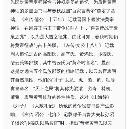
先民对黄帝巫师属性与神祇身份的追忆，为后世黄帝
神话的多层面书写与春秋战国“百家言黄帝”奠定了基
础。《左传·僖公二十五年》 记载晋国卜偃效法黄帝
神话，在周襄王与王子带争位时占卜，“遇黄帝战于阪
泉之兆”，以为是大吉之征兆。由此可知，春秋时期仍
将黄帝征战与占卜关联。《左传·文公十八年》 记载
周人追忆远古的高阳氏、高辛氏、帝鸿氏、少皞氏、
缙云氏等部族，其中缙云氏为“黄帝时官名”。显然，
这是对远古五个氏族部落的粗略记载，以云名官表明
其自然属性。他们的“才子”以龙、虎、熊、豹、狸等
禽兽命名，“天下之民”将其称为混潡、穷奇、梼杌、
饕餮，表明黄帝族群的兽性特质。这对《山海经》
《列子》 《大戴礼记》 所载的黄帝役使鸟兽产生影
响。《左传·昭公十七年》 记载郯子与鲁大夫叔孙昭
子谈论“少皞氏以鸟名官”时，指出“昔者黄帝氏以云