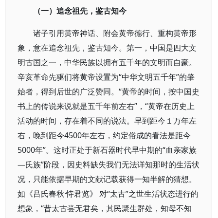
（一）追念祖先，鉴古知今
诸子引用黄帝神话、附会黄帝德行、重构黄帝形
象，意在追念祖先，鉴古知今。第一，中国是四大文
明古国之一，中华民族以拥有五千年的文明而自豪。
辛亥革命先驱们将黄帝设置为“中华文明五千年”的肇
始者，得到后世的广泛赞同。“黄帝的时间，按中国史
书上的传说来说就是五千年前左右”，“黄帝在历史上
活动的时间，存在着不同的说法。早到距今１万年左
右，晚到距今4500年左右，约定俗成的看法是距今
5000年”。这时正处于新石器时代早中期的“血亲家族
—氏族”阶段，因史料缺失我们无法详知那时的生活状
况，只能依据早期的文献记载获得一知半解的猜想。
如《吕氏春秋·恃君览》 对“太古”之世生活状态进行的
想象，“昔太古尝无君矣，其民聚生群处，知母不知