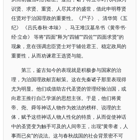
识贤、求贤、重贤、人尽其才的盛世，借此申明尊贤
任贤对于治国理政的重要性。《尸子》 、清华简《五
纪》 《吕氏春秋·本味》 、马王堆汉墓帛书《黄帝书·
经·立命》 等将“四面”释为“四辅”“四佐”“四面求贤”的
现象，意在强调忠臣贤士对于辅佐君王、稳定政局的
重要性，从而劝谏君王选贤与能。
第三，鉴古知今的表现就是积极参与国家的治
理，为治国理政献言献策。这在先秦诸子那里表现得
尤为明显。他们或借助古代圣贤的管理经验治国，或
向君王推行自己学派的思想主张。于是，他们将黄
帝、尧、舜等神话人物作为效法的榜样、说理的主
体，赋予这些神话人物人性化的特质，从而促使神话
中的圣贤变为触手可及的人间帝王，出现“黄帝者，人
事而已矣”的说法。这与春秋战国的社会背景密不可