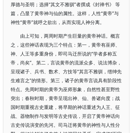
厚德与圣明；选择“其文不雅驯”者撰成《封禅书》 等
篇，凸显了黄帝神与仙的属性。这样，人性“黄帝”与
神性“黄帝”就呼之欲出，从而实现人神分离。
由上可知，两周时期产生巨量的黄帝神话。概言
之，这些神话表现为三个特点：第一，黄帝有巫师、
神、人王等多重身份，即司马迁所说的“学者多称五
帝，尚矣”。第二，言说黄帝的流派众多、说法博杂，
呈现诸子、兵书、数术、方技等“其言不雅驯，缙绅先
生难言之”的情形。第三，诸子的黄帝言说具有阶段性
特点。先周时期的黄帝为巫师形象，自然性甚至野性
突出；春秋时期，黄帝呈现出神、仙、兽诸向度；战
国时期重视古史重建，将早期的神话重述为人王、征
战、器物制作与发明等古史传说，开启了黄帝神话向
古史传说演变的先河。司马迁将黄帝的神性与人性分