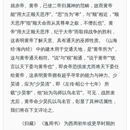
就赤帝、黄帝，已使二帝归属神的范畴，故而黄帝
能“用大正顺天思序”。“思”当为“卑”，与“顺”相近，“顺
天思序”指“顺天命而从其尊卑之叙，不僭乱也”。黄
帝“用大正顺天思序，纪于大帝”而取得战争的胜利，
这表明黄帝了解天意、具有通天的巫师性质。《山海
经·海内经》 中的建木用于交通天地，是“黄帝所为”，
这与黄帝通天相符。“说”与“税”相通，“说于黄帝”“犹
言以天下委与黄帝也”，即炎帝恐惧蚩尤而将天下委任
给黄帝，这表明黄帝拥有超乎寻常的能力与神力。少
昊请，应为“少昊清”，即《左传·昭公十七年》 所
载“少昊挚”，他“始为鸟师以鸟名官”。可见，战胜蚩
尤后，黄帝命少昊氏以鸟名官，彰显了其神话属性，
我们将在下文详论之。
《归藏》 《逸周书》 为西周初年或更早时期的