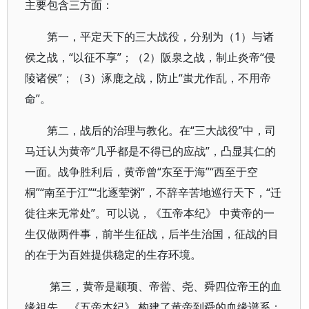
主要包含三方面：
第一，平定天下的三大战役，分别为（1）与诸
侯之战，“以征不享”；（2）阪泉之战，制止炎帝“侵
陵诸侯”；（3）涿鹿之战，防止“蚩尤作乱，不用帝
命”。
第二，战后的治理与教化。在“三大战役”中，司
马迁认为黄帝“几乎都是不得已的应战”，凸显其仁的
一面。战争胜利后，黄帝曾“东至于海”“西至于空
桐”“南至于江”“北逐荤粥”，不辞辛苦地巡行天下，“迁
徙往来无常处”。可以说，《五帝本纪》 中黄帝的一
生仅做两件事，前半生征战，后半生治国，征战的目
的在于为百姓提供稳定的生存环境。
第三，黄帝是颛顼、帝喾、尧、舜四位帝王的血
缘祖先。《五帝本纪》 构建了黄帝到舜的血缘谱系：