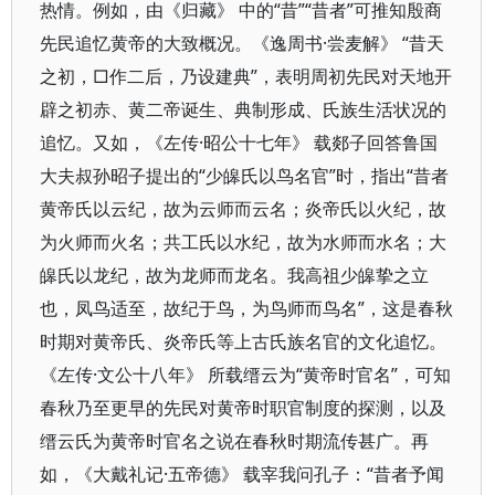
热情。例如，由《归藏》 中的“昔”“昔者”可推知殷商
先民追忆黄帝的大致概况。《逸周书·尝麦解》 “昔天
之初，□作二后，乃设建典”，表明周初先民对天地开
辟之初赤、黄二帝诞生、典制形成、氏族生活状况的
追忆。又如，《左传·昭公十七年》 载郯子回答鲁国
大夫叔孙昭子提出的“少皞氏以鸟名官”时，指出“昔者
黄帝氏以云纪，故为云师而云名；炎帝氏以火纪，故
为火师而火名；共工氏以水纪，故为水师而水名；大
皞氏以龙纪，故为龙师而龙名。我高祖少皞挚之立
也，凤鸟适至，故纪于鸟，为鸟师而鸟名”，这是春秋
时期对黄帝氏、炎帝氏等上古氏族名官的文化追忆。
《左传·文公十八年》 所载缙云为“黄帝时官名”，可知
春秋乃至更早的先民对黄帝时职官制度的探测，以及
缙云氏为黄帝时官名之说在春秋时期流传甚广。再
如，《大戴礼记·五帝德》 载宰我问孔子：“昔者予闻