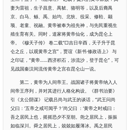
妻为雷祖，生子昌意、禺䝞、骆明等，以及后裔禺
京、白马、鲧、禹、始均、北狄、役采、修鞈、颛
顼、老童、祝融。黄帝被奉为祖先神，与先民重视生
殖生育有关。同时，道家将黄帝仙化，成为昆仑上
帝。《穆天子传》 卷二载“□吉日辛酉，天子升于昆
仑之丘，以观黄帝之宫”，贾谊《新书·修政语上》 与
之印证，“黄帝……西济积石，涉流沙，登于昆仑”，可
见战国秦汉间流传黄帝之宫在昆仑山一说。
第二，黄帝为人间帝王。战国诸子将黄帝纳入人
间帝王序列，并对其进行人格化构设。《群书治要》
引《太公阴谋》 记载吕尚与武王的谈话，“武王问尚
父曰：‘五帝之戒可闻乎？’尚父曰 ：‘黄帝之时戒曰：
吾之居民上也，摇摇恐夕不至朝。尧之居民上，振振
如临深川。舜之居民上，兢兢如履薄冰。禹之居民