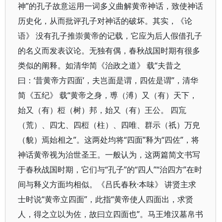
神”的孔子故意运用一词多义曲解黄帝神话，致使神话
历史化，从而批评孔子对神话的破坏。其实，《论
语》 没有孔子推崇黄帝的记载，它应为后人假借孔子
的名义而发表议论。无独有偶，春秋战国时期有很多
类似的阐释。如清华简《治政之道》 载“夫昔之
曰：‘昔黄帝方四面’，夫岂面是谓，四佐是谓”，清华
简《五纪》 载“黄帝之身，尃（溥）又（有）天下，
始又（有）梪（树）邦，始又（有）王公。 四巟
（荒）、四冘、四梪（柱）、四唯、群示（祇）万皃
（貌）焉始相之”。这两处均将“四面”释为“四佐”，将
神话黄帝视为治世圣王。一般认为，这两篇简文书写
于春秋战国时期，它们与“孔子”的“四人”“治四方”在时
间与释义方面均相似。《吕氏春秋·本味》 讲贤主求
士时说“黄帝立四面”，此指“黄帝使人四面出，求贤
人，得之立以为佐，故曰立四面也”。马王堆汉墓帛书