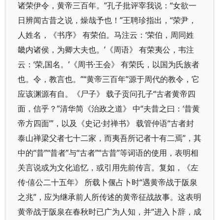
诸荣伊令，黄帝三百年。”孔子批评宰我说：“女欲一
日辨闻古昔之说，燥哉予也！”王聘珍指出，“荣尹，
人姓名，《书序》 有荣伯。马注云：‘荣伯，周同姓
畿内诸侯，为卿大夫也。’《周语》 有荣夷公，韦注
云：‘荣,国名。’《周书·王会》 有荣氏，以国为氏族者
也。令，教言也。”“黄帝三百年”源于周代的教令，它
应该渊源有自。《尸子》 载子贡问孔子“古者黄帝四
面，信乎？”清华简《治政之道》 中“夫昔之曰：‘昔黄
帝方四面’”，以及《史记·封禅书》 载管仲语“古者封
泰山禅梁父者七十二家，而夷吾所记者十有二焉”，其
中的“昔”“昔者”与“古者”“古昔”等词语的使用，表明相
关言说或为文化追忆，或引用先前传言。复如，《左
传·僖公二十五年》 所载卜偃占卜时“遇黄帝战于阪泉
之兆”，应为继承前人所传述的黄帝征战故事。这表明
黄帝战于阪泉在春秋时已广为人知，并“进入卜辞，成