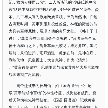
纪，故为云师而云名”。二人所谈论的“少皞氏以鸟名
官”话题本身就带有神话色彩，郯子所讲述的黄帝、炎
帝、共工与太皞为原始氏族首领，应为自然神。在远
古洪荒时期，黄帝驯服并役使凶猛、神秘的野兽的能
力具有巫师属性，展现了他的奇异之处。《韩非子·十
过》 记载黄帝在西泰山会合众鬼神：“昔者黄帝合鬼
神于西泰山之上，驾象车而六蛟龙，毕方并辖，蚩尤
居前，风伯进扫，雨师洒道，虎狼在前，鬼神在后，
腾蛇伏地，凤皇覆上，大合鬼神，作为《清角》
。”黄帝役使鬼神、风伯雨师与猛禽异兽的大巫形象在
战国末期广泛流传。
黄帝还被奉为神与仙，如《国语·鲁语上》 记
载“黄帝能成命百物”的神性特征，以及被有虞氏、夏
后氏尊为祖先神而祭祀。《国语·晋语四》 记载黄帝
生二十五子，《山海经》 记载了庞大的黄帝家族：其