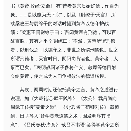
书《黄帝书·经·立命》 有“昔者黄宗质始好信，作自为
象。……是以能为天下宗”，以及《尉缭子·天官》 所
载梁惠王与尉缭子的对话时提到黄帝以德守护战
绩：“梁惠王问尉缭子曰：‘吾闻黄帝有刑德，可以百
战百胜，其有之乎？’尉缭曰：‘不然，黄帝所谓刑德
者，以刑伐之，以德守之，非世之所谓刑德也。世之
所谓刑德者，天官时日、阴阳向背者也。黄帝者，人
事而已矣。’”表明战国诸子多将仁义、敦厚等德目附
会给黄帝，使之成为人们争相效法的德道楷模。
其次，两周时期还假托黄帝之言、黄帝之道进行
说理。如《大戴礼记·武王践祚》 《太公》 载吕尚向
周武王传授“黄帝之道”、《史记·孟子荀卿列传》 载慎
到、田骈等人“皆学黄老道德之术，因发明序其指
意”、《吕氏春秋·序意》 载吕不韦语“尝得学黄帝之所