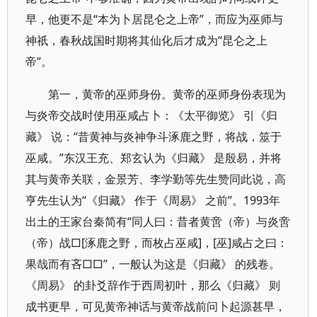
早，他更不是“本为卜居昆仑之上帝”，而应为巫师与
神祇，春秋战国时期将其仙化后才成为“昆仑之上
帝”。
第一，黄帝的巫师身份。黄帝的巫师身份表现为
与炎帝交战时使用巫咸占卜：《太平御览》 引《归
藏》 说：“昔黄神与炎神争斗涿鹿之野，将战，筮于
巫咸。”东汉王充、郑玄认为《归藏》 是殷易，并将
其与黄帝关联，金景芳、李学勤等先生赞同此说，高
亨先生认为“《归藏》 作于《周易》 之前”。1993年
出土的王家台秦简有“同人曰：昔者黄啻（帝）与炎啻
（帝）战□[涿鹿之野，而枚占巫咸]，[巫]咸占之曰：
果哉而有吝□□”，一般认为这是《归藏》 的残卷。
《周易》 的卦爻辞作于西周初叶，那么《归藏》 则
成书更早，可见黄帝神话与黄帝战前问卜起源甚早，