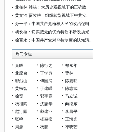
龙柏林 韩喆：大历史观视域下的正确政绩观
黄文治 贾牧耕：组织转型视域下中共安徽省临时委员会的“两建两废”（1927—1931）
孙一平：中国共产党植根人民的政治逻辑
胡长栓：切实把党的优秀特质不断发扬光大
徐百永：中国共产党对乌拉制度的认知演变与西藏民主改革
热门专栏
秦晖
陈行之
郑永年
龙应台
丁学良
曹林
鄢烈山
傅国涌
陈嘉映
黄宗智
于建嵘
陈志武
徐贲
郭宇宽
马立诚
杨祖陶
沈志华
向继东
赵汀阳
戴建业
李昌平
张鸣
杨奎松
王海光
周濂
杨鹏
邓晓芒