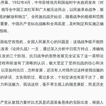
序幕。1932年4月，中华苏维埃共和国临时中央政府发布《对
，领导全中国工农红军和广大被压迫民众，以民族革命战争，驱
彻底的解放和独立”。全民族抗战开始后，随着战争的规模和范围
关重要。中国共产党站在战略和全局高度，及时制定和实施正确
指南。
族面临空前危机，全国人民最关心的问题是：这场战争能不能胜
同志发表《论持久战》一文，通过深入分析中日双方特点，准确地
反攻的三个阶段。抗日战争的形势发展完全证实了这一英明论
进程和前途有了清晰的认识，极大坚定了坚持抗战的信心和决
，以至如何抗日，怎样发展，还没有人对我作过这样使我信服的
石的讲话、文告我听过、看过多次，个别交谈也有若干次了，都
引力和说服力。我说这些，毫不带主观上的随意褒贬，而是历史
共产党从敌我力量对比尤其是武器装备悬殊的实际出发，根据人