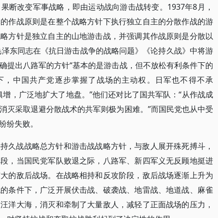
果断改变军事战略，即由运动战向游击战转变。1937年8月，
军的作战原则是在整个战略方针下执行独立自主的分散作战的游
战略方针是独立自主的山地游击战，并强调其作战原则是分散以
，毛泽东同志在《抗日游击战争的战略问题》《论持久战》中将游
确提出八路军的方针“基本的是游击战，但不放松有利条件下的
下，中国共产党逐步掌握了战场的主动权。日军也不得不承
俱增，广泛地扩大了地盘。”他们还对比了国共军队：“从作战成
消灭采取退避分散战术的共军则极为困难。”而国民党也从中受
纷纷失败。
持持久战战略总方针和游击战战略方针，与敌人展开殊死搏斗，
阶段，当国民党军队败退之际，八路军、新四军义无反顾地挺进
广大的敌后战场。在战略相持和反攻阶段，敌后战场逐渐上升为
绝的条件下，广泛开展伏击战、破袭战、地雷战、地道战、麻雀
的汪洋大海，消灭和牵制了大量敌人，减轻了正面战场的压力，