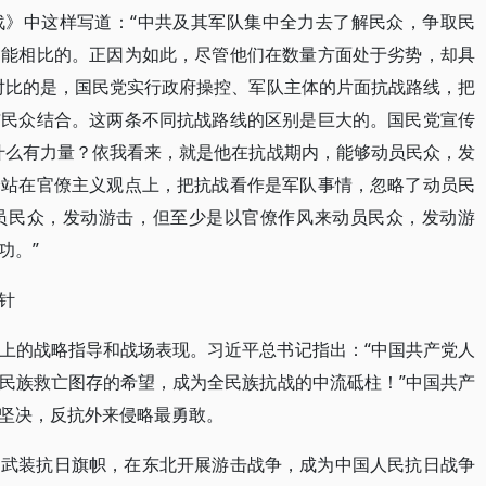
战》中这样写道：“中共及其军队集中全力去了解民众，争取民
不能相比的。正因为如此，尽管他们在数量方面处于劣势，却具
对比的是，国民党实行政府操控、军队主体的片面抗战路线，把
与民众结合。这两条不同抗战路线的区别是巨大的。国民党宣传
什么有力量？依我看来，就是他在抗战期内，能够动员民众，发
全站在官僚主义观点上，把抗战看作是军队事情，忽略了动员民
员民众，发动游击，但至少是以官僚作风来动员民众，发动游
功。”
针
上的战略指导和战场表现。习近平总书记指出：“中国共产党人
民族救亡图存的希望，成为全民族抗战的中流砥柱！”中国共产
坚决，反抗外来侵略最勇敢。
起武装抗日旗帜，在东北开展游击战争，成为中国人民抗日战争