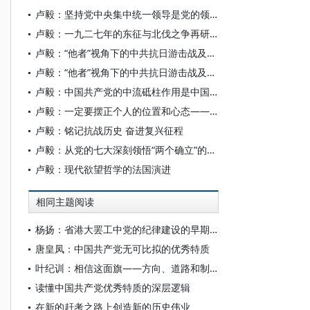
卢毅：坚持党中央集中统一领导是党的领导的最高原则
卢毅：一九二七年的东征与北伐之争再研究
卢毅：“他者”视角下的中共抗日游击战及其历史贡献
卢毅：“他者”视角下的中共抗日游击战及其历史贡献
卢毅：中国共产党的中流砥柱作用是中国人民抗日战争胜利的关键
卢毅：一定要摆正个人的位置和心态——重温陈云《要讲真理，不要讲面子》
卢毅：铭记抗战历史 奋进复兴征程
卢毅：从党的七大深刻领悟“两个确立”的决定性意义
卢毅：现代欲望哲学的法国演进
相同主题阅读
杨扬：省港大罢工中党的纪律建设的早期探索
唐皇凤：中国共产党无可比拟的优秀特质
叶纪训：相信这面旗——方向、道路和制度上擎起党的一面旗
读懂中国共产党优秀特质的深层逻辑
在新的赶考之路上创造新的历史伟业