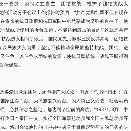
统一战线，坚持独立自主、团结抗战，维护了团结抗战大
堡党的活动分子会议上作报告时预言：“共产党和红军不但在现在
且在将来的抗日政府和抗日军队中必然要成为坚强的台柱子，使
一战线所使用的拆台政策，不能达到最后的目的”“这就是共产
。抗战进入相持阶段后，国民党先后掀起三次反共高潮，团结抗
终以民族大义为重，坚定不移推动全民族坚持抗战、团结、进
合又斗争、以斗争求团结的政策，使抗日民族统一战线不断得到
政治保障。
及各爱国党派团体，还包括广大民众。习近平总书记指出：“在
为国家生存而战、为民族复兴而战、为人类正义而战，社会动员
，必胜信念之坚定，都达到了空前的高度。”1937年8月，中
出打倒日本帝国主义、实行全国军事总动员和全国人民总动员等
形成。洛川会议通过的《中共中央关于目前形势与党的任务的决