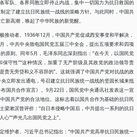
、各军队、各界同胞立即停止内战，集中一切国力为抗日救国的
议制定了建立抗日民族统一战线的策略方针。与此同时，中国共
救亡新高潮，唤起了中华民族的新觉醒。
推动者。1936年12月，中国共产党促成西安事变和平解决，
年2月，中共中央致电国民党五届三中全会，提出五项要求和四项
的原则。同年5月，毛泽东同志深刻指出：“在今天，以国民党
和保守性”“这种情况，加重了无产阶级及其政党的政治领导责
是责无旁贷和义不容辞的”。这就强调了中国共产党对抗战的政
共中央立即发出通电，号召建立抗日民族统一战线的坚固长城来抵
布国共合作宣言》。9月22日，国民党中央通讯社发表这一宣
了中国共产党的合法地位。这标志着以国共合作为基础的抗日民
士梁漱溟曾评价：“自日本侵略中国后，中共提出一系列的抗日
心”“声光几出国民党之上”。
定维护者。习近平总书记指出：“中国共产党高举抗日民族统一