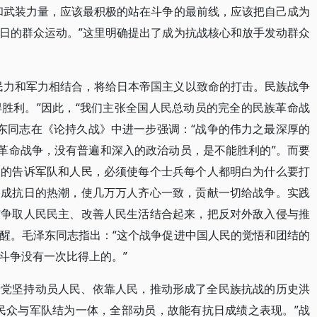
和武装力量，应该最积极的站在斗争的最前线，应该把自己成为
日的群众运动。”这里明确提出了成为抗战核心和放手发动群众
民力和军力相结合，将给日本帝国主义以致命的打击。民族战争
胜利。”因此，“我们主张全国人民总动员的完全的民族革命战
泽东同志在《论持久战》中进一步强调：“战争的伟力之最深厚的
族革命战争，没有普遍和深入的政治动员，是不能胜利的”。而要
目的告诉军队和人民，必须使每个士兵每个人都明白为什么要打
造成抗日的热潮，使几万万人齐心一致，贡献一切给战争。实践
与争取人民民主、改善人民生活结合起来，把反对外敌入侵与推
醒。毛泽东同志指出：“这个战争促进中国人民的觉悟和团结的
斗争没有一次比得上的。”
产党坚持动员人民、依靠人民，推动形成了全民族抗战的历史洪
民众与军队结为一体，全部动员，故能有抗日成绩之表现。”战