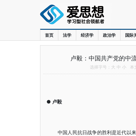
首页
法学
经济学
政治学
国际
卢毅：中国共产党的中
选择字号：
大
中
小
本文共
●
卢毅
中国人民抗日战争的胜利是近代以