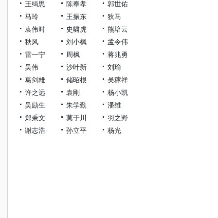
王缉思
陈奉孝
郭世佑
马玲
王振东
狄马
袁伟时
史啸虎
熊培云
秋风
刘小枫
孟令伟
雷一宁
周枫
蒋兆勇
吴伟
沙叶新
刘瑜
葛剑雄
储昭根
吴稼祥
许之远
袁刚
杨小凯
吴励生
朱学勤
潘维
郑秉文
莫于川
羽之野
谢志浩
孙立平
杨光