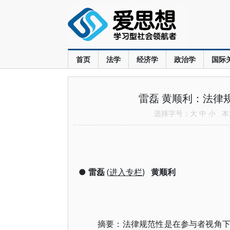
首页
法学
经济学
政治学
国际
雷磊 黄顺利：法律
选择字号：
大
中
小
本文
●
雷磊
(
进入专栏
)
黄顺利
摘要：法律规范性是在参与者视角