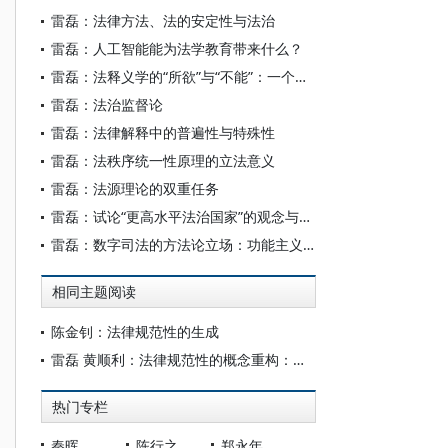
雷磊：法律方法、法的安定性与法治
雷磊：人工智能能为法学教育带来什么？
雷磊：法释义学的“所欲”与“不能”：一个总结性思考
雷磊：法治监督论
雷磊：法律解释中的普遍性与特殊性
雷磊：法秩序统一性原理的立法意义
雷磊：法源理论的双重任务
雷磊：试论“更高水平法治国家”的观念与内涵
雷磊：数字司法的方法论立场：功能主义抑或规范主义?
相同主题阅读
陈金钊：法律规范性的生成
雷磊 黄顺利：法律规范性的概念重构：一种可辩护的指引
热门专栏
秦晖
陈行之
郑永年