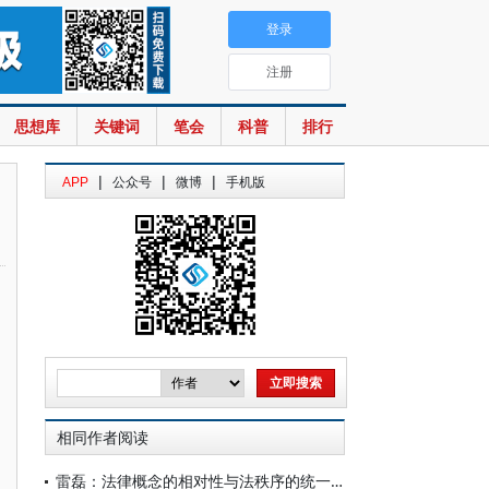
登录
注册
思想库
关键词
笔会
科普
排行
|
|
|
APP
公众号
微博
手机版
相同作者阅读
雷磊：法律概念的相对性与法秩序的统一性