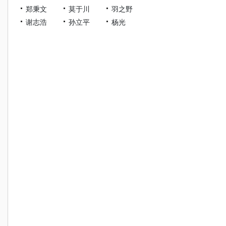
郑秉文
莫于川
羽之野
谢志浩
孙立平
杨光