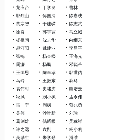
龙应台
丁学良
曹林
鄢烈山
傅国涌
陈嘉映
黄宗智
于建嵘
陈志武
徐贲
郭宇宽
马立诚
杨祖陶
沈志华
向继东
赵汀阳
戴建业
李昌平
张鸣
杨奎松
王海光
周濂
杨鹏
邓晓芒
王缉思
陈奉孝
郭世佑
马玲
王振东
狄马
袁伟时
史啸虎
熊培云
秋风
刘小枫
孟令伟
雷一宁
周枫
蒋兆勇
吴伟
沙叶新
刘瑜
葛剑雄
储昭根
吴稼祥
许之远
袁刚
杨小凯
吴励生
朱学勤
潘维