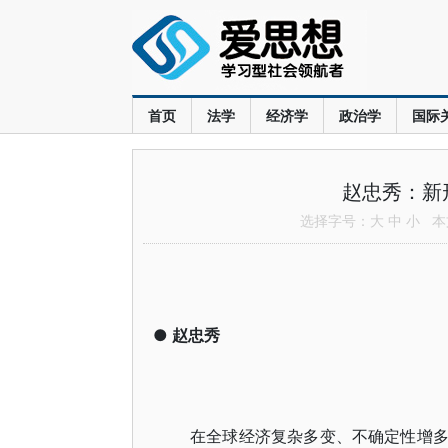
首页
法学
经济学
政治学
国际
赵忠秀：新
选择字号：
大
中
小
本文
●
赵忠秀
在全球经济复杂多变、不确定性增