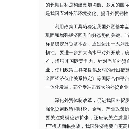
的长期目标是构建更加均衡、多元的国
是我国应对外部环境变化、提升外贸韧性
利用政策工具箱稳定我国外贸基本
巩固和增强经济回升向好态势的关键。
标是稳定外贸基本盘，通过运用一系列
韧性。要进一步扩大高水平对外开放，
难，增强其国际竞争力。针对当前外贸
业，使用政策工具箱提供及时的纾困措施
全面经济伙伴关系协定》等国际合作平
一体化发展，部分受冲击较大的外贸企业
深化外贸体制改革，促进我国外贸质
强化贸易政策和财税、金融、产业政策
要关注规模稳步扩张，还应该关注质量
厂”模式面临挑战，我国经济需要向更