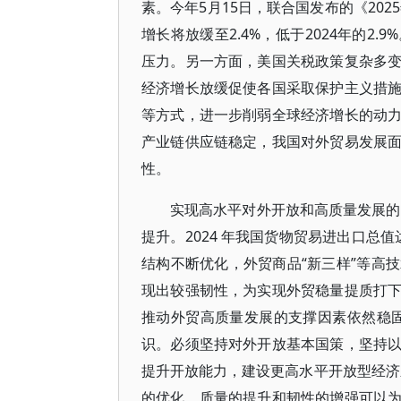
素。今年5月15日，联合国发布的《20
增长将放缓至2.4%，低于2024年的
压力。另一方面，美国关税政策复杂多
经济增长放缓促使各国采取保护主义措
等方式，进一步削弱全球经济增长的动
产业链供应链稳定，我国对外贸易发展
性。
实现高水平对外开放和高质量发展的
提升。2024 年我国货物贸易进出口总
结构不断优化，外贸商品“新三样”等高
现出较强韧性，为实现外贸稳量提质打
推动外贸高质量发展的支撑因素依然稳
识。必须坚持对外开放基本国策，坚持
提升开放能力，建设更高水平开放型经济
的优化、质量的提升和韧性的增强可以