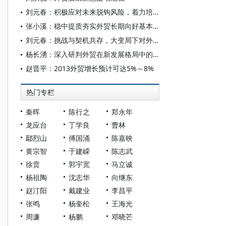
刘元春：积极应对未来脱钩风险，着力培育外贸成本优势
张小溪：稳中提质夯实外贸长期向好基本面
刘元春：挑战与契机共存，大变局下对外贸信心不减
杨长湧：深入研判外贸在新发展格局中的定位和发展思路
赵晋平：2013外贸增长预计可达5%～8%
热门专栏
秦晖
陈行之
郑永年
龙应台
丁学良
曹林
鄢烈山
傅国涌
陈嘉映
黄宗智
于建嵘
陈志武
徐贲
郭宇宽
马立诚
杨祖陶
沈志华
向继东
赵汀阳
戴建业
李昌平
张鸣
杨奎松
王海光
周濂
杨鹏
邓晓芒