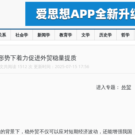
关系
社会学
新闻学
教育学
文学
历史学
哲学
形势下着力促进外贸稳量提质
共阅读 1512 次 更新时间：2025-07-15 17:56
进入专题：
外贸
多的背景下，稳外贸不仅可以应对短期经济波动，还能增强我国