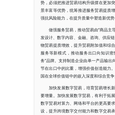
势，必须把推进贸易结构升级摆在更加
景丰富等优势，统筹推进服务贸易提质
强抗风险能力，在提升质量中塑造新优势
做强服务贸易，推动贸易由“商品主导
发设计、数字内容、金融、咨询、供应链
物贸易提质增效，提升贸易附加值和综
服务等新模式，推动服务出口向知识密
务”品牌。支持制造企业由单一产品输出
节在出口中的比重，增强价值创造能力
国在全球价值链中的嵌入深度和综合竞争
加快发展数字贸易，培育贸易增长
要增量。加快发展数字贸易，有利于拓
数字贸易对算力、网络和平台的更高要
设，提升跨境数字交付能力和数字交易