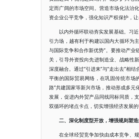
定而广阔的市场空间。营造市场化法治
资企业公平竞争，强化知识产权保护，让
以内外循环联动夯实发展基础。习近
引力场，越有利于构建以国内大循环为
与国际竞争和合作新优势”。要推动产业
关，引导外资投向先进制造业、战略性
深度融合。通过“引进来”与“走出去”相
平衡的国际贸易网络，在巩固传统市场
路”共建国家等新兴市场，推动形成多元
发展，促进内外贸产品同线同标同质，
双循环的堵点卡点，切实增强经济发展的
二、深化制度型开放，增强规则塑造
在全球经贸竞争加快由成本竞争、