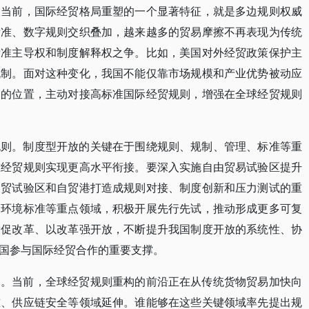
。当前，国际经贸格局重塑的一个显著特征，就是多边规则权威
标准、数字规则交织叠加，越来越多的贸易摩擦不再表现为传统
标准主导权和制度解释权之争。比如，美国对外经贸政策保护主
机制。面对这种变化，我国不能仅靠市场规模和产业优势被动应
出的位置，主动对接高标准国际经贸规则，增强在全球经贸规则
规则。制度型开放的关键在于围绕规则、规制、管理、标准等重
准经贸规则实现更高水平衔接。要深入实施自由贸易试验区提升
自贸试验区和自贸港打造成规则对接、制度创新和压力测试的重
、环境标准等重点领域，积极开展先行先试，推动形成更多可复
放促改革、以改革强开放，不断提升我国制度开放的系统性、协
国参与国际经贸合作的重要支撑。
力。当前，全球经贸规则重构的前沿正在从传统货物贸易加快向
准、供应链安全等领域延伸。谁能够在这些关键领域率先提出规