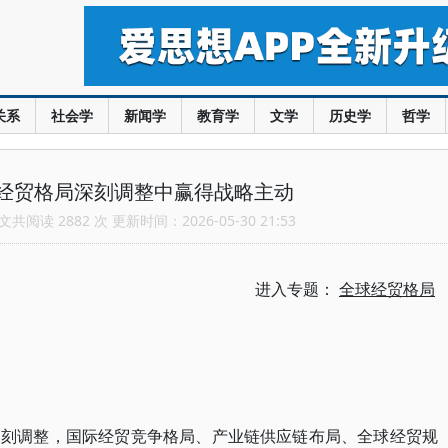
关系
社会学
新闻学
教育学
文学
历史学
哲学
经贸格局深刻调整中赢得战略主动
共阅读 2882 次 更新时间：2026-05-30 21:53
进入专题：
全球经贸格局
深刻调整，国际经贸竞争格局、产业链供应链布局、全球经贸规