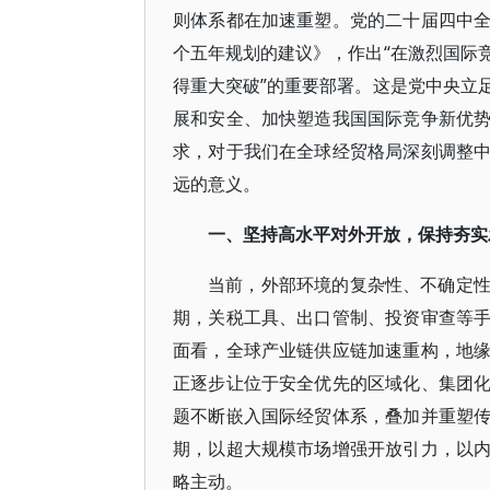
则体系都在加速重塑。党的二十届四中
个五年规划的建议》，作出“在激烈国际
得重大突破”的重要部署。这是党中央立
展和安全、加快塑造我国国际竞争新优
求，对于我们在全球经贸格局深刻调整
远的意义。
一、坚持高水平对外开放，保持夯实
当前，外部环境的复杂性、不确定
期，关税工具、出口管制、投资审查等
面看，全球产业链供应链加速重构，地
正逐步让位于安全优先的区域化、集团
题不断嵌入国际经贸体系，叠加并重塑
期，以超大规模市场增强开放引力，以
略主动。