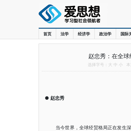
首页
法学
经济学
政治学
国际
赵忠秀：在全球
选择字号：
大
中
小
本文
●
赵忠秀
当今世界，全球经贸格局正在发生