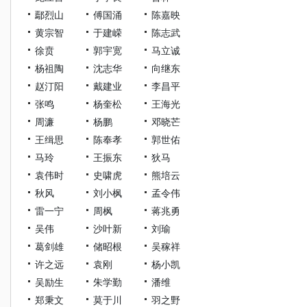
鄢烈山
傅国涌
陈嘉映
黄宗智
于建嵘
陈志武
徐贲
郭宇宽
马立诚
杨祖陶
沈志华
向继东
赵汀阳
戴建业
李昌平
张鸣
杨奎松
王海光
周濂
杨鹏
邓晓芒
王缉思
陈奉孝
郭世佑
马玲
王振东
狄马
袁伟时
史啸虎
熊培云
秋风
刘小枫
孟令伟
雷一宁
周枫
蒋兆勇
吴伟
沙叶新
刘瑜
葛剑雄
储昭根
吴稼祥
许之远
袁刚
杨小凯
吴励生
朱学勤
潘维
郑秉文
莫于川
羽之野