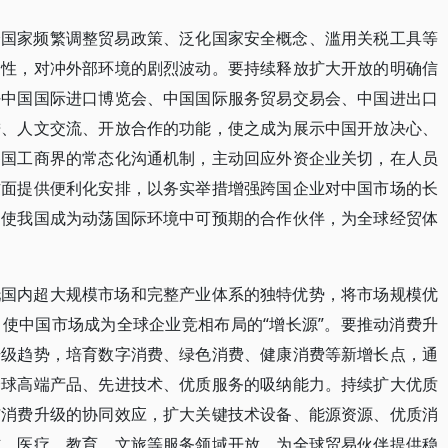
分国家频繁调整贸易政策、泛化国家安全概念、滥用关税工具等
定性，对冲外部环境的剧烈波动。要持续释放扩大开放的明确信
好中国国际进口博览会、中国国际服务贸易交易会、中国进出口
进、人文交流、开放合作的功能，使之成为展示中国开放决心、
各国工商界的常态化沟通机制，主动回应外资企业关切，在人员
方面提供便利化安排，以务实举措增强跨国企业对中国市场的长
，使我国成为动荡国际环境中可预期的合作伙伴，为全球经贸体
托国内超大规模市场和完整产业体系的独特优势，将市场规模优
使中国市场成为全球企业竞相布局的“增长源”。要推动消费升
升级趋势，培育数字消费、绿色消费、健康消费等新增长点，通
全球高端产品、先进技术、优质服务的吸纳能力。持续扩大优质
与消费升级的协同效应，扩大关键技术设备、能源资源、优质消
信、医疗、教育、文旅等服务领域开放，为全球贸易伙伴提供稳