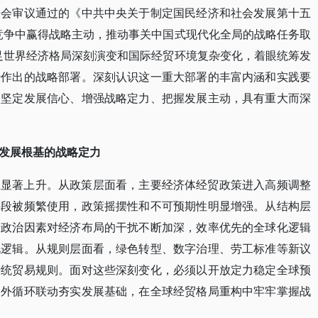
全会审议通过的《中共中央关于制定国民经济和社会发展第十五
竞争中赢得战略主动，推动事关中国式现代化全局的战略任务取
足世界经济格局深刻演变和国际经贸环境复杂变化，着眼统筹发
势作出的战略部署。深刻认识这一重大部署的丰富内涵和实践要
中坚定发展信心、增强战略定力、把握发展主动，具有重大而深
发展根基的战略定力
性显著上升。从政策层面看，主要经济体经贸政策进入高频调整
手段被频繁使用，政策摇摆性和不可预期性明显增强。从结构层
缘政治因素对经济布局的干扰不断加深，效率优先的全球化逻辑
化逻辑。从规则层面看，绿色转型、数字治理、劳工标准等新议
传统贸易规则。面对这些深刻变化，必须以开放定力稳定全球预
内外循环联动夯实发展基础，在全球经贸格局重构中牢牢掌握战