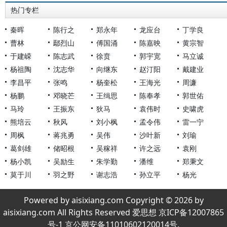
热门专栏
秦晖
陈行之
郑永年
龙应台
丁学良
曹林
鄢烈山
傅国涌
陈嘉映
黄宗智
于建嵘
陈志武
徐贲
郭宇宽
马立诚
杨祖陶
沈志华
向继东
赵汀阳
戴建业
李昌平
张鸣
杨奎松
王海光
周濂
杨鹏
邓晓芒
王缉思
陈奉孝
郭世佑
马玲
王振东
狄马
袁伟时
史啸虎
熊培云
秋风
刘小枫
孟令伟
雷一宁
周枫
蒋兆勇
吴伟
沙叶新
刘瑜
葛剑雄
储昭根
吴稼祥
许之远
袁刚
杨小凯
吴励生
朱学勤
潘维
郑秉文
莫于川
羽之野
谢志浩
孙立平
杨光
Powered by aisixiang.com Copyright © 2026 by
aisixiang.com All Rights Reserved 爱思想 京ICP备12007865
号-1 京公网安备11010602120014号.