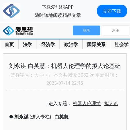
下载爱思想APP
立即下载
随时随地阅读精品文章
登录
注册
首页
法学
经济学
政治学
国际关系
社会学
刘永谋 白英慧：机器人伦理学的拟人论基础
选择字号：
大
中
小
本文共阅读 3082 次 更新时间：
2025-07-14 22:46
进入专题：
机器人伦理学
拟人论
●
刘永谋
(
进入专栏
)
白英慧