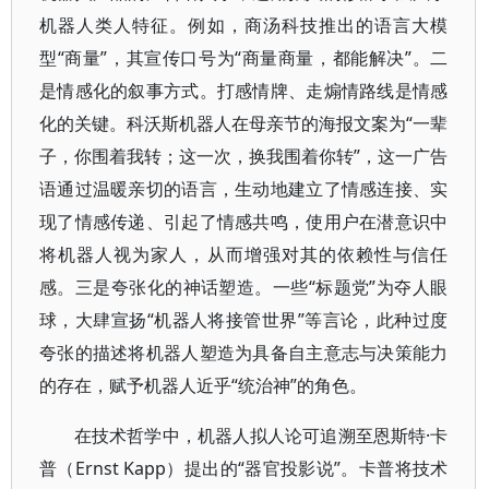
机器人类人特征。例如，商汤科技推出的语言大模
型“商量”，其宣传口号为“商量商量，都能解决”。二
是情感化的叙事方式。打感情牌、走煽情路线是情感
化的关键。科沃斯机器人在母亲节的海报文案为“一辈
子，你围着我转；这一次，换我围着你转”，这一广告
语通过温暖亲切的语言，生动地建立了情感连接、实
现了情感传递、引起了情感共鸣，使用户在潜意识中
将机器人视为家人，从而增强对其的依赖性与信任
感。三是夸张化的神话塑造。一些“标题党”为夺人眼
球，大肆宣扬“机器人将接管世界”等言论，此种过度
夸张的描述将机器人塑造为具备自主意志与决策能力
的存在，赋予机器人近乎“统治神”的角色。
在技术哲学中，机器人拟人论可追溯至恩斯特·卡
普（Ernst Kapp）提出的“器官投影说”。卡普将技术