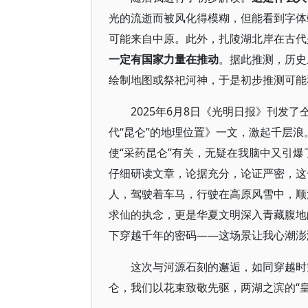
光的流逝而被风化得模糊，但能看到字体
可能来自中原。此外，扎陵湖北岸在古代
一定有国家力量在推动
。据此推测，历史
绘制地图或祭祀河神，于是初步推测可能
2025年6月8日《光明日报》刊发
代“昆仑”的地理位置》一文，激起千层
使“采药昆仑”有关，无疑在我脑中又引
仔细研读文章，论据充分，论证严密，这
人，驾驶着车马，行驶在高原风雪中，顺
求仙的执念，更是华夏文明深入青藏腹地
下穿越千年的密码——这场景让我心潮澎
这次与河源石刻的邂逅，如同穿越时
仑，我们以花束致敬先驱，两湖之滨的“