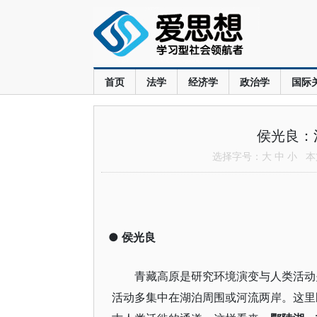
首页
法学
经济学
政治学
国际
侯光良：
选择字号：
大
中
小
本文
●
侯光良
青藏高原是研究环境演变与人类活动
活动多集中在湖泊周围或河流两岸。这里