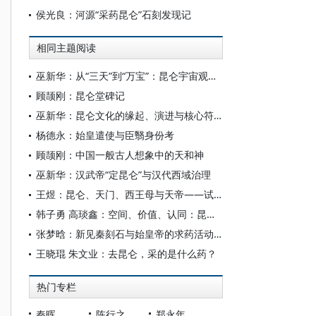
侯光良：河源“采药昆仑”石刻发现记
相同主题阅读
巫新华：从“三天”到“万宝”：昆仑宇宙观的形态建构与文化层累
顾颉刚：昆仑堂碑记
巫新华：昆仑文化的缘起、演进与核心符号：从宇宙认知到国家象征的阐释
杨德永：始皇遣使与臣翳身份考
顾颉刚：中国一般古人想象中的天和神
巫新华：汉武帝“定昆仑”与汉代西域治理
王煜：昆仑、天门、西王母与天帝——试论汉代的“西方信仰”
韩子勇 高琰鑫：空间、价值、认同：昆仑文化与国家文化公园的时空耦合及文化共生
张梦晗：新见秦刻石与始皇帝的求药活动——兼论秦人的天下观
王晓琨 朱文业：去昆仑，采的是什么药？
热门专栏
秦晖
陈行之
郑永年