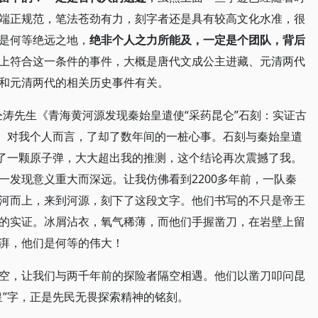
端正规范，笔法苍劲有力，刻字者还是具有较高文化水准，很
是何等绝远之地，
绝非个人之力所能及，一定是个团队，背后
上符合这一条件的事件，大概是唐代文成公主进藏、元清两代
和元清两代的相关历史事件有关。
了仝涛先生《青海黄河源发现秦始皇遣使“采药昆仑”石刻：实证古
浪。对我个人而言，了却了数年间的一桩心事。石刻与秦始皇遣
爆了一颗原子弹，大大超出我的推测，这个结论再次震撼了我。
一发现意义重大而深远。让我仿佛看到2200多年前，一队秦
河而上，来到河源，刻下了这段文字。他们书写的不只是帝王
的实证。冰屑沾衣，氧气稀薄，而他们手握凿刀，在岩壁上留
湃，他们是何等的伟大！
空，让我们与两千年前的探险者隔空相遇。他们以凿刀叩问昆
皇”字，正是先民无畏探索精神的铭刻。