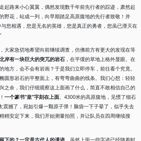
走起路来小心翼翼，偶然发现数千年前先行者的踪迹，肃然起
的野花，站成一列，向早期踏足高原腹地的先行者致敬！并
中与您相遇，您是无名的英雄，您是真正的勇者，您虽已湮灭在
”
，大家急切地希望向前继续调查，仿佛前方有更大的发现在等
北岸有一块巨大的突兀的岩石
，在平缓的草地上格外显眼。在
的地方，会不会有岩画？于是我们立即停车，前往看个究竟。
椭圆形岩石的平整面上，有弯弯曲曲的线条。我们心想：轻轻
兴之余，我们仔细观察这上面画了什么，简直不敢相信自己的
！
一个篆书“皇”字刻在上面
。4300米的高原腹地，见惯了细石
这太震撼了，宛如引爆一颗原子弹！脑袋一下子晕了，似乎失去
稍稍安定下来，我们开始测量拍照，并让队员在四周继续搜
留下的？一定是古代人的遗迹
，虽然上面一些字迹已经随着时