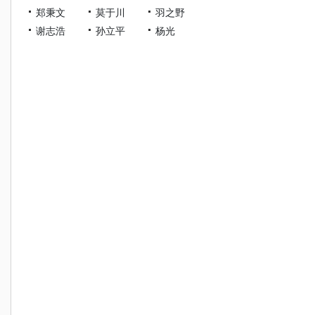
郑秉文
莫于川
羽之野
谢志浩
孙立平
杨光