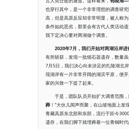
古人类迁徙的通道。这样看来，
鄂陵湖—
也穿行其中，是一个非常理想的调查研究
高，但是高原反应却非常明显，被人称为高
条件如此恶劣，那里会有古代人类活动遗
我下定决心要对两湖做个调查。
2020年7月，我们开始对两湖沿岸进
有所斩获，发现一批细石器遗存，数量虽
7月5日，我们决心向未涉足的扎陵湖北
现湖岸有一片非常开阔的湖滨平原，便开
家的兴致一下提了起来。
于是，团队队员开始扩大调查范围，
葬
！”大伙儿闻声而聚，在山坡地面上发
青藏高原东北部和东部，流行于距今30
遗存，在我们脚下就埋葬着一位青铜时代