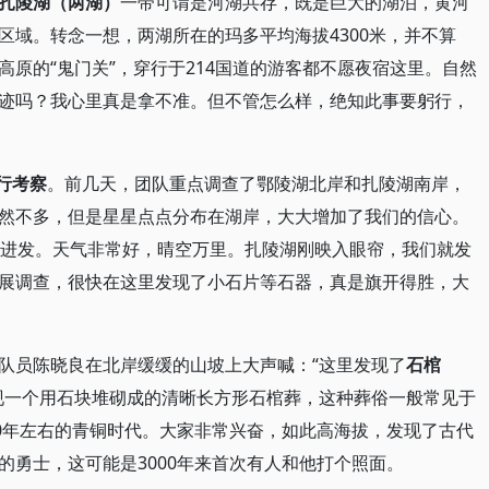
扎陵湖（两湖）
一带可谓是河湖共存，既是巨大的湖泊，黄河
区域。转念一想，两湖所在的玛多平均海拔4300米，并不算
原的“鬼门关”，穿行于214国道的游客都不愿夜宿这里。自然
迹吗？我心里真是拿不准。但不管怎么样，绝知此事要躬行，
行考察
。前几天，团队重点调查了鄂陵湖北岸和扎陵湖南岸，
然不多，但是星星点点分布在湖岸，大大增加了我们的信心。
岸进发。天气非常好，晴空万里。扎陵湖刚映入眼帘，我们就发
展调查，很快在这里发现了小石片等石器，真是旗开得胜，大
队员陈晓良在北岸缓缓的山坡上大声喊：“这里发现了
石棺
现一个用石块堆砌成的清晰长方形石棺葬，这种葬俗一般常见于
00年左右的青铜时代。大家非常兴奋，如此高海拔，发现了古代
的勇士，这可能是3000年来首次有人和他打个照面。