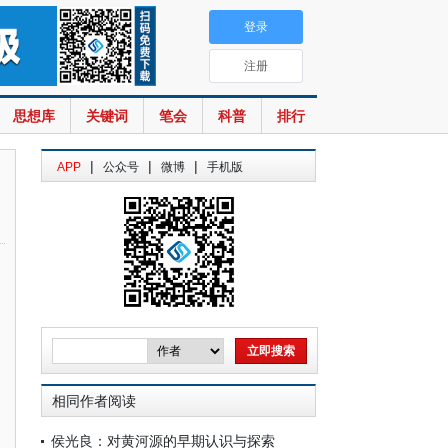
登录
注册
思想库
关键词
笔会
科普
排行
|
|
|
APP
公众号
微博
手机版
相同作者阅读
侯光良：对黄河源的早期认识与探索