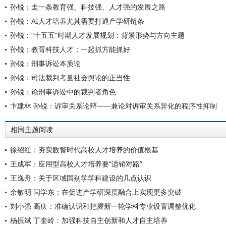
孙锐：走一条教育强、科技强、人才强的发展之路
孙锐：AI人才培养尤其需要打通产学研链条
孙锐：“十五五”时期人才发展规划：背景形势与方向主题
孙锐：教育科技人才：一起抓方能抓好
孙锐：刑事诉讼本质论
孙锐：司法裁判考量社会舆论的正当性
孙锐：论刑事诉讼中的裁判者角色
卞建林 孙锐：诉审关系论辩——兼论对诉审关系异化的程序性抑制
相同主题阅读
徐绍红：夯实数智时代高校人才培养的价值根基
王成军：应用型高校人才培养要“适销对路”
王逸舟：关于区域国别学学科建设的几点认识
余敏明 闫学东：在促进产学研深度融合上实现更多突破
刘小强 高庆：准确认识和把握新一轮学科专业设置调整优化
杨振斌 丁奎岭：加强科技自主创新和人才自主培养