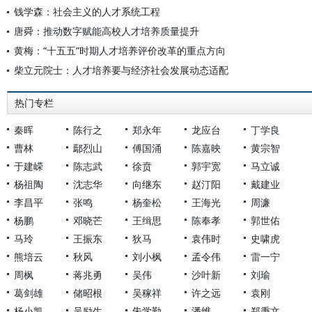
钱学森：社会主义的人才系统工程
唐舜：推动数字赋能高校人才培养质量提升
黄梅：“十五五”时期人才培养评价改革的重点方向
柴立元院士：人才培养要与经济社会发展动态适配
热门专栏
秦晖
陈行之
郑永年
龙应台
丁学良
曹林
鄢烈山
傅国涌
陈嘉映
黄宗智
于建嵘
陈志武
徐贲
郭宇宽
马立诚
杨祖陶
沈志华
向继东
赵汀阳
戴建业
李昌平
张鸣
杨奎松
王海光
周濂
杨鹏
邓晓芒
王缉思
陈奉孝
郭世佑
马玲
王振东
狄马
袁伟时
史啸虎
熊培云
秋风
刘小枫
孟令伟
雷一宁
周枫
蒋兆勇
吴伟
沙叶新
刘瑜
葛剑雄
储昭根
吴稼祥
许之远
袁刚
杨小凯
吴励生
朱学勤
潘维
郑秉文