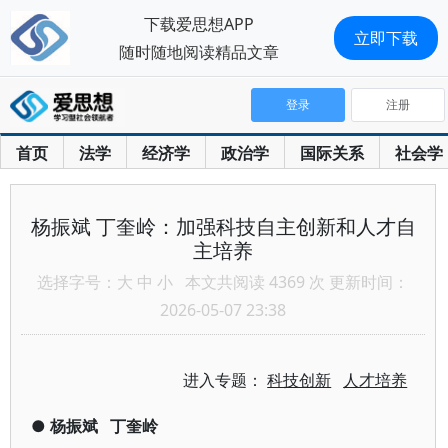
下载爱思想APP
立即下载
随时随地阅读精品文章
登录
注册
首页
法学
经济学
政治学
国际关系
社会学
杨振斌 丁奎岭：加强科技自主创新和人才自
主培养
选择字号：
大
中
小
本文共阅读 4369 次 更新时间：
2026-05-07 23:38
进入专题：
科技创新
人才培养
●
杨振斌
丁奎岭