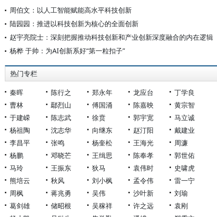
周伯文：以人工智能赋能高水平科技创新
陆园园：推进以科技创新为核心的全面创新
赵宇亮院士：深刻把握推动科技创新和产业创新深度融合的内在逻辑
杨桦 于帅：为AI创新系好“第一粒扣子”
热门专栏
秦晖
陈行之
郑永年
龙应台
丁学良
曹林
鄢烈山
傅国涌
陈嘉映
黄宗智
于建嵘
陈志武
徐贲
郭宇宽
马立诚
杨祖陶
沈志华
向继东
赵汀阳
戴建业
李昌平
张鸣
杨奎松
王海光
周濂
杨鹏
邓晓芒
王缉思
陈奉孝
郭世佑
马玲
王振东
狄马
袁伟时
史啸虎
熊培云
秋风
刘小枫
孟令伟
雷一宁
周枫
蒋兆勇
吴伟
沙叶新
刘瑜
葛剑雄
储昭根
吴稼祥
许之远
袁刚