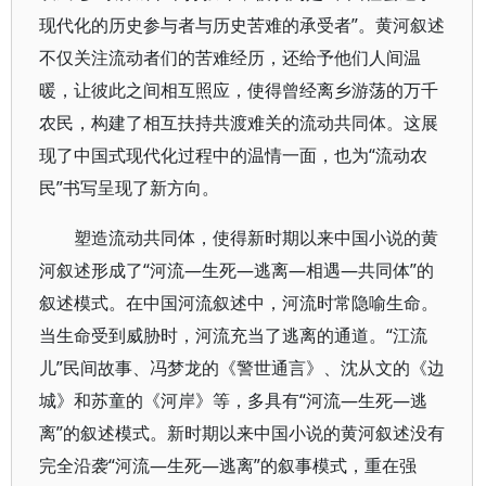
现代化的历史参与者与历史苦难的承受者”。黄河叙述
不仅关注流动者们的苦难经历，还给予他们人间温
暖，让彼此之间相互照应，使得曾经离乡游荡的万千
农民，构建了相互扶持共渡难关的流动共同体。这展
现了中国式现代化过程中的温情一面，也为“流动农
民”书写呈现了新方向。
塑造流动共同体，使得新时期以来中国小说的黄
河叙述形成了“河流—生死—逃离—相遇—共同体”的
叙述模式。在中国河流叙述中，河流时常隐喻生命。
当生命受到威胁时，河流充当了逃离的通道。“江流
儿”民间故事、冯梦龙的《警世通言》、沈从文的《边
城》和苏童的《河岸》等，多具有“河流—生死—逃
离”的叙述模式。新时期以来中国小说的黄河叙述没有
完全沿袭“河流—生死—逃离”的叙事模式，重在强