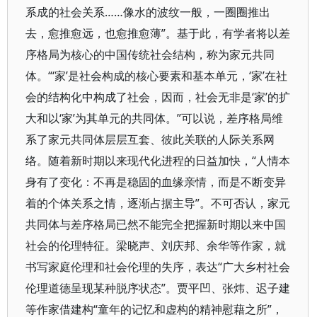
系成的社会关系……像水的波纹一般，一圈圈推出
去，愈推愈远，也愈推愈薄”。基于此，有学者将以差
序格局为核心的中国传统社会结构，称为家元共同
体。“‘家’是社会构成的核心要素和基本单元，‘家’在社
会的结构化中构成了社会，因而，社会无非是‘家’的扩
大和以‘家’为其单元的共同体。”可以说，差序格局维
系了家元共同体层层互套、彼此关联的人际关系网
络。随着新时期以来现代化进程的日益加快，“人情本
身有了变化：不再是稳固的血缘亲情，而是不断变异
着的个体关系之情，逐渐占据主导”。不可否认，家元
共同体与差序格局已然不能完全把握新时期以来中国
社会的伦理特征。梁晓声、刘庆邦、余华等作家，就
书写家庭伦理和社会伦理的失序，表达“广大乡村社会
伦理道德呈现某种脱序状态”。贾平凹、张炜、迟子建
等作家借建构“童年的记忆和虚构的精神慰藉之所”，