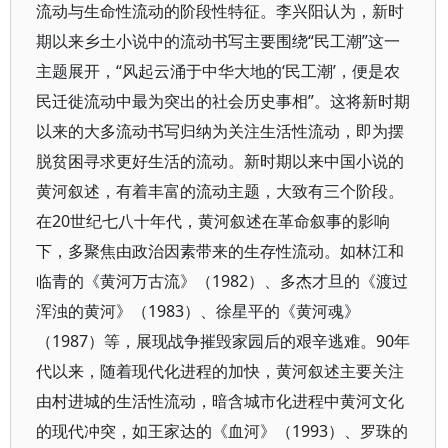
流动与生命性流动的阶段性特征。李兴阳认为，新时
期以来乡土小说中的流动书写主要围绕“民工潮”这一
主题展开，“风起云涌于中华大地的‘民工潮’，便是农
民迁徙流动中最为突出的社会历史事相”。这将新时期
以来的大多流动书写归纳为关注生活性流动，即为摆
脱贫困寻求更好生活的流动。新时期以来中国小说的
黄河叙述，有着丰富的流动主题，大致有三个阶段。
在20世纪七八十年代，黄河叙述在革命叙事的影响
下，多聚焦由政治因素带来的生存性流动。如林江和
临青的《黄河万古流》（1982）、多杰才旦的《渡过
浑浊的黄河》（1983）、徐星平的《黄河魂》
（1987）等，展现战争摧毁家园后的艰辛逃难。90年
代以来，随着现代化进程的加快，黄河叙述主要关注
由村进城的生活性流动，暗含城市化进程中黄河文化
的现代冲突，如王家达的《血河》（1993）、罗珠的