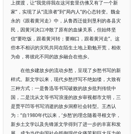
上摆渡，让“我觉得我在这河套里仿佛又有了一个新
家”，实现了从“流浪者”到“局内人”的心态转变。魏金
永的《跟着黄河走》中，从鲁西迁徙到垦利的各县灾
民，因黄河决口冲散了原有的血缘关系，但始终坚
信“要吃饭，跟着黄河转；要糊口，跟着黄河走”。这
些本不相识的灾民共同在陌生土地上勤勉开荒，相依
为命，将彼此不同的故乡融合在他乡。
在他乡建故乡的流动乡愁，呈现了乡愁书写的新
样式。新文学以来，现代乡愁抒写不绝如缕，大致有
三种方式：一是鲁迅等书写破败的故乡批判传统中
国，二是沈从文等书写浪漫的故乡审视都市文明，三
是贾平凹等书写消逝的故乡洞察社会转型。王杰认
为：“自1980年代以来，‘乡愁’的理念随着寻根文学，
新乡土文学以及先锋派文学得到了进一步的丰富和发
展，成为当代中国社会抵御现代化痛苦和巨大压力的