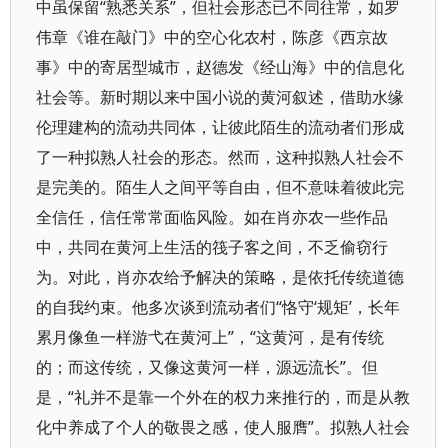
中虽保留“熟悉关系”，但社会形态已不同往常，如罗
伟章《谁在敲门》中的空心化农村，陈彦《西京故
事》中的寄居型城市，赵德发《经山海》中的信息化
社会等。新时期以来中国小说的黄河叙述，借助水缘
伦理建构的流动共同体，让彼此陌生的流动者们形成
了一种拟熟人社会的形态。然而，这种拟熟人社会不
是完美的。陌生人之间平等自由，但不意味着彼此完
全信任，信任常常面临风险。如在肖亦农一些作品
中，共同在黄河上生活的筏子客之间，不乏偷窃行
为。对此，肖亦农给予解决的策略，是依托传统道德
的自我约束。他多次谈到流动者们“恪守‘规矩’，长年
累月像鱼一样游弋在黄河上”，“这黄河，是有传统
的；而这传统，又像这黄河一样，源远流长”。但
是，“礼并不是靠一个外在的权力来推行的，而是从教
化中养成了个人的敬畏之感，使人服膺”。拟熟人社会