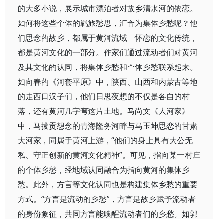
的大多小说，展示城市漂泊者对故乡清水河的依恋。
如何将这些个体的羁旅愁思，汇合为集体乡愁呢？他
们思念的故乡，都属于黄河流域；怀恋的文化传统，
都是黄河文化的一部分。作家们通过流动者们对黄河
及其文化的认同，将集体乡愁和个体乡愁联系起来。
如向春的《河套平原》中，陕西、山西和内蒙古等地
的走西口汉子们，他们日思夜想的不仅是各自的村
落，还有黄河几字弯这片土地。马尚文《大河家》
中，马拔贡想念的青海隆务河畔与马玉坤思恋的甘肃
大河家，同属于黄河上游，“他们的身上具有大公无
私、守正创新的黄河文化精神”。可见，指向某一村庄
的个体乡愁，经地域认同融合为指向黄河的集体乡
愁。此外，方言等文化认同也是构建集体乡愁的重要
方式。“方言是流动的乡愁”，方言是故乡赋予流动者
的身份象征，共同方言能唤醒流动者们的乡愁。如郭