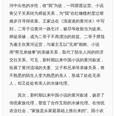
河中出色的水性，收“我”为徒，一同摆渡运货。小说
将父子关系转为师徒关系，为“我”在红橄榄村度过艰
难岁月寻得依靠。王家达在《清凌凌的黄河水》中写
到，二哥子沿黄河一路乞讨，被尕爷收留当为徒弟。
师徒亲缘，成为二哥子不再漂泊的前提。二哥子撑筏
为雇主在黄河运货，与雇主互以“兄弟”相称。小说
用“帮兄弟做事”的亲缘关系，取代了陌生人间的经济
交往关系。可见，新时期以来中国小说的黄河叙述，
拓展了黄河流域的夫妻、父子和兄弟等亲缘关系，将
不熟悉的陌生人变为熟悉的亲人，形成了处处无亲
人，却又处处有亲人的水缘伦理。
其次，新时期以来中国小说的黄河叙述，扬弃了
传统家族伦理，塑造了合作互助的水缘伦理。在传统
农业社会，“家族是从家庭基础上推出来的”。因小农