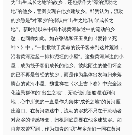
为“出生成长之地”的故乡，还包括作为“漂泊流动之
地”的他乡，意图实现在他乡建故乡。邹赞认为，流动
的乡愁是“对‘家乡’的指认由‘出生之地’转向‘成长之
地’”。新时期以来中国小说黄河叙述中的流动的乡
愁，也同样如此。如在张锐和汪玉良的《爱神？死
神？》中，“一批批敢于卖命的筏子客来到这片荒滩，
沿着黄河建起一排排泥坯的小屋”。这些黄河岸边的小
屋，成为筏子客们成长的他乡。彼此陌生的他们怀念
的已不再是曾经的故乡，而是作为集体出发与归来落
脚点的黄河小屋。魏世祥在《水上吉卜赛》中完全淡
化流民群体的“出生之地”，无论他们随船漂泊到何
地，心中所想的一直是作为集体“成长之地”的黄河雁
庄渡口。在黄河叙述中，流动的乡愁不只在于流动者
对家乡的情感转变，归根到底是要在他乡建故乡。如
肖亦农曾写到，作为知青的“我”与乡亲们一同在黄河