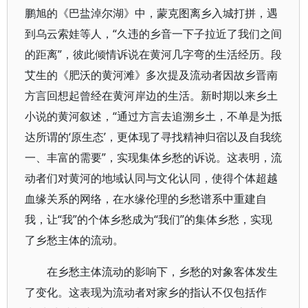
鹏旭的《巴盐淖尔湖》中，蒙克图离乡入城打拼，遇
到乌云索娃等人，“久违的乡音一下子拉近了我们之间
的距离”，彼此倾情诉说在黄河几字弯的生活经历。段
艾生的《肥沃的黄河滩》多次提及流动者因故乡晋南
方言回想起曾经在黄河岸边的生活。新时期以来乡土
小说的黄河叙述，“通过方言去追溯乡土，不单是为抵
达所谓的‘原生态’，更体现了寻找精神归宿以及自我统
一、丰富的需要”，实现集体乡愁的诉说。这表明，流
动者们对黄河的地域认同与文化认同，使得个体超越
血缘关系的网络，在水缘伦理的乡愁谱系中重建自
我，让“我”的个体乡愁成为“我们”的集体乡愁，实现
了乡愁主体的流动。
在乡愁主体流动的影响下，乡愁的对象客体发生
了变化。这表现为流动者对家乡的指认不仅包括作