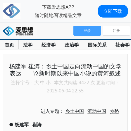
下载爱思想APP
立即下载
随时随地阅读精品文章
登录
注册
首页
法学
经济学
政治学
国际关系
社会学
杨建军 崔涛：乡土中国走向流动中国的文学
表达——论新时期以来中国小说的黄河叙述
选择字号：
大
中
小
本文共阅读 4422 次 更新时间：
2025-06-04 22:55
进入专题：
乡土中国
流动中国
乡愁
●
杨建军
崔涛