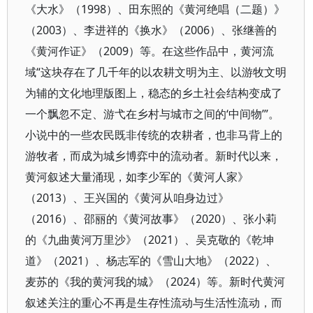
《大水》（1998）、田东照的《黄河绝唱（二题）》
（2003）、李进祥的《换水》（2006）、张继善的
《黄河作证》（2009）等。在这些作品中，黄河流
域“这块存在了几千年的以农耕文明为主、以游牧文明
为辅的文化地理版图上，稳态的乡土社会结构变成了
一个飘忽不定、游弋在乡村与城市之间的‘中间物’”。
小说中的一些农民既非传统的农耕者，也非马背上的
游牧者，而成为城乡博弈中的流动者。新时代以来，
黄河叙述大量涌现，如李少军的《黄河人家》
（2013）、王兴国的《黄河从咱身边过》
（2016）、邵丽的《黄河故事》（2020）、张小莉
的《九曲黄河万里沙》（2021）、吴克敬的《乾坤
道》（2021）、杨志军的《雪山大地》（2022）、
麦苏的《我的黄河我的城》（2024）等。新时代黄河
叙述关注的重心不再是生存性流动与生活性流动，而