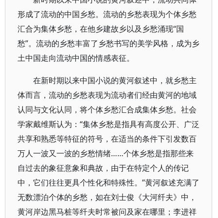
形成了流动的中国乡愁。流动的乡愁表现为个体乡愁
汇合为集体乡愁，在他乡建故乡以及乡愁涌现“国
愁”。流动的乡愁丰富了乡愁书写的美学风格，成为乡
土中国走向流动中国的情感表征。
在新时期以来中国小说的黄河叙述中，就乡愁主
体而言，流动的乡愁表现为流动者们经由黄河的地域
认同与文化认同，将个体乡愁汇合成集体乡愁。社会
学家戴维斯认为：“集体乡愁是指具有高度公开、广泛
共享和熟悉等特征的符号，在适当的条件下引发数百
万人一波又一波的乡愁情绪……个体乡愁是指那些来
自过去的象征意象和典故，由于在特定个人的传记
中，它们往往更具个性化和特殊性。”黄河叙述充满了
无数漂泊个体的乡愁，如在刘士俊《大河纤夫》中，
黄河岸边黑马桩等纤夫时常被问及家在哪里；李进祥