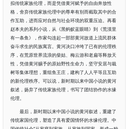
拟传统家族伦理，而是凭借黄河赋予的自由奔放性
格，舍弃传统家族伦理中的尊卑有别而截取其中的合
作互助，进而应对自然与社会环境的双重压迫。再看
赵本夫的系列小说，从《黑蚂蚁蓝眼睛》到《荒漠里
有一条鱼》，作家勾连起一部部黄河故道上流民群体
奋斗求生的民族寓言。黄河决口冲垮了已有的伦理秩
序，在荒原世界流浪的柴姑、梅云游和老扁等释放天
性，凭借黄河赐予的原始野性生命力，坚守安居与栽
树等集体理想，重组鱼王庄，建构了人人平等且互助
的新伦理秩序。可以说，新时期以来中国小说的黄河
叙述，扬弃了传统家族伦理，书写了团结协作的水缘
伦理。
最后，新时期以来中国小说的黄河叙述，重建了
传统家国伦理，塑造了具有爱国情怀的水缘伦理。中
国传统社会“从家庭到家族，从家族到国家，形成一种