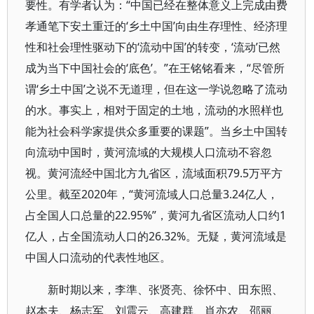
要性。有学者认为：“中国已经在整体意义上完成由费
孝通笔下安土重迁的‘乡土中国’向由生存理性、经济理
性和社会理性驱动下的‘流动中国’的转变，‘流动’已然
成为当下中国社会的‘底色’。”在王铭铭看来，“尽管所
谓‘乡土中国’之说不无道理，但在这一学说忽略了流动
的水。事实上，相对于固定的土地，流动的水照样也
能为社会科学家提供众多重要的课题”。当乡土中国转
向流动中国时，黄河流域的大规模人口流动不容忽
视。黄河流经中国北方九省区，流域面积79.5万平方
公里。截至2020年，“黄河流域人口总量3.24亿人，
占全国人口总量的22.95%”，黄河九省区流动人口约1
亿人，占全国流动人口的26.32%。无疑，黄河流域是
中国人口流动的代表性地区。
新时期以来，李準、张贤亮、徐怀中、田东照、
赵本夫、杨志军、刘震云、高建群、肖亦农、邵丽、