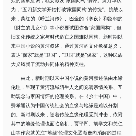
众的国家意识，就要激发“家国同构”情怀。黄万华认
为，“五四新文学开始打破‘家国同构’的传统”。抗战以
来，萧红的《呼兰河传》、巴金的《寒夜》和路翎的
《财主的儿女们》等小说要试图弥合“家国同构”，但
旧文化传统之家与时代危亡之国难以同构。新时期以
来中国小说的黄河叙述，通过黄河的文化象征意义，
表达“保家”就是“卫国”，“卫国”就是“保家”，这种民族
大义铸就了流动共同体的精神支柱。
由此，新时期以来中国小说的黄河叙述借由水缘
伦理，呈现了黄河流域陌生人之间充满亲情关系、互
助观念与家国情怀的伦理关系。在《乡土中国》中，
费孝通认为中国传统社会的血缘与地缘是难以分割
的。新时期以来，随着传统血缘伦理受到冲击，依附
其中的地缘伦理也面临危机，贾平凹、胡学文和关仁
山等作家就关注“‘地缘’伦理文化逐渐走向消解的过程