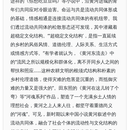
进祥的《你想吃豆豆吗》等小说中，沿黄河进城的青
年们共同应对冷眼迫害。命运与共是流动共同体形成
的基础，情感相通是连接流动共同体的有机纽带。我
们透过流动共同体的松散形态还可发现，其中潜藏着
超稳定文化结构。“‘超稳定文化结构’，是指一直延续
的乡村的风俗风情、道德伦理、人际关系、生活方式
或情感方式等。”有学者就认为，《黄河东流去》中
的“流民之所以规模化和群体化，离不开同乡人之间的
帮扶和照应……这种农耕文明的根须式结构和朴素的
乡村伦理道德，使得灾难的危害是沉重的，而抵御灾
难的力量又是强大的”。田东照的《黄河在这儿转了个
弯》等“河魂系列”作品，塑造了一个充满乡土人情的
理想社会，黄河之上人来人往，都坚守着重德尚义
的“河魂”。可见，新时期以来中国小说黄河叙述中的
流动共同体，融合了社会个体的流动性与文化结构的