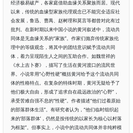
经济极易破产，各家庭借助血缘关系聚族而居。现代
以来，传统的血缘型家族伦理观念已不能完全适应社
会发展，鲁迅、曹禺、赵树理和莫言等都曾对此有过
批判。在新时期以来中国小说的黄河叙述中，流动共
同体是无血缘关系的“家族”。作家们抛弃传统家族伦
理中的等级观念，将其中的团结意识赋予流动共同
体，着力呈现陌生人之间的互助合作。如魏世祥的
《水上吉卜赛》，描写了生活在黄河渡口的流民世
界。小说常用“心野性硬”概括黄河给予这个流动共同
体的性格特点。在复杂的特殊时期，黄河无疑给予了
他们极大自由，形成了追求自在疏远政治的“心野”，
承受苦难自强不息的“性硬”。作者描述“他们过着原始
的部落群体生活”。有研究者认为，“他们临时组织起
来的‘部落群体’，仍然是按传统的以家长为核心以村落
为框架”。但事实上，小说中的流动共同体并非纯粹模