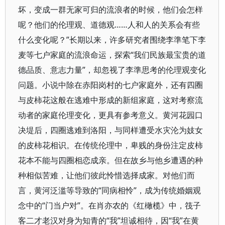
坏，变成一群无家可归的流浪者的时候，他们会怎样
呢？他们的伦理观、道德观……人和人的关系会有些
什么变化呢？”长期以来，许多研究者围绕李準笔下李
麦等七户家庭的流浪命运，探索“我们民族最宝贵的道
德品质、意志力量”，却忽视了李準思考的伦理观变化
问题。小说中除在赤阳岗村的七户家庭外，还有四圈
与皮柿花这般在逃难中形成的新组家庭，这对考察流
动者的家庭伦理变化，更具有参考意义。黄河花园口
决堤后，四圈逃难到洛阳，与同样遭受水灾沦为妓女
的皮柿花相识。在传统伦理中，卑贱的身份注定皮柿
花本不能与四圈相恋成亲。但在故乡与他乡遭遇的种
种相似苦难，让他们彼此怜惜选择成家。对他们而
言，黄河泛滥等导致的“同病相怜”，成为传统婚姻观
念中的“门当户对”。在肖亦农的《红橄榄》中，筏子
客二才老汉对身为知青的“我”坦诚相待，因“我”在黄