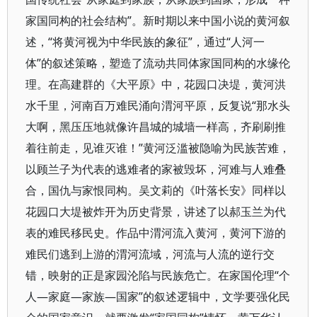
家国同构的社会结构”。新时期以来中国小说的黄河叙
述，“将黄河视为中华民族的象征”，通过“人河一
体”的叙述策略，塑造了流动共同体家国同构的水缘伦
理。在高建群的《大平原》中，花园口决堤，黄河洪
水千里，河南百万难民涌向渭河平原，反复说“那水头
大啊，黑压压地就像许昌城的城墙一样高，齐刷刷推
着往前走，见谁灭谁！”黄河泛滥被隐喻为民族苦难，
以顾兰子为代表的逃难者的家被毁坏，河难与人难叠
合，国仇与家恨同构。吴文莉的《叶落长安》同样以
花园口大堤被炸开为历史背景，讲述了以郝玉兰为代
表的难民移民史。作品中渭河流入黄河，黄河下游的
难民们逃到上游的渭河流域，河流与人流的逆行交
错，映射的正是家园沦陷与民族危亡。在家国伦理“个
人—家庭—家族—国家”的叙述逻辑中，文学要强化民