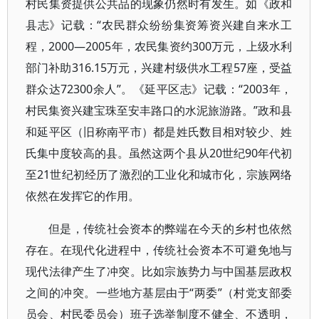
村民集资提供公共品的现象仍然时有发生。如《政和
县志》记载：“农民群众纷纷集资筹资兴建自来水工
程，2000—2005年，农民集资约300万元，上级水利
部门补助316.15万元，兴建村级供水工程57座，受益
群众达72300余人”。《延平区志》记载：“2003年，
村民集资兴建宝珠至安丰路口的水泥旅游路。”政和县
和延平区（旧称南平市）都是姓氏数目相对较少、姓
氏集中度较高的县。虽然这两个县从20世纪90年代初
至21世纪初经历了激烈的工业化和城市化，宗族网络
依然在发挥它的作用。
但是，传统社会资本的弊端在今天的乡村也依然
存在。在现代化进程中，传统社会资本不可避免地与
现代法律产生了冲突。比如宗族势力与中国基层政权
之间的冲突。一些地方基层由于“两委”（村党支部委
员会、村民委员会）班子选举制度不健全、不透明，