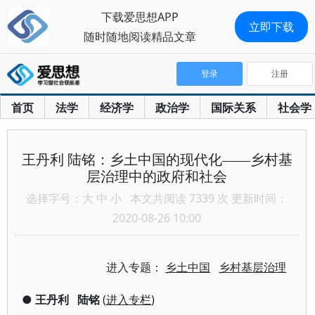
下载爱思想APP
立即下载
随时随地阅读精品文章
登录
注册
首页
法学
经济学
政治学
国际关系
社会学
王丹利 陆铭：乡土中国的现代化——乡村基
层治理中的政府和社会
选择字号：
大
中
小
本文共阅读 7339 次 更新时间：
2020-08-26 10:00
进入专题：
乡土中国
乡村基层治理
●
王丹利
陆铭
(
进入专栏
)