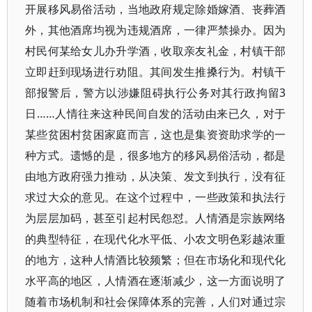
开展移风易俗活动，当地政府规定除婚嫁酒、丧葬酒
外，其他酒席均视为违规酒席，一律严禁操办。因为
村民何某给女儿办升学酒，收取亲友礼金，村镇干部
立即赶到现场进行劝阻。其间发生推搡行为。村镇干
部报警后，警方以涉嫌阻碍执行公务对其行政拘留3
日……人情往来这种民间自发的活动由来已久，对于
某些贫困村贫困家庭而言，这也是集资资助求学的一
种方式。遗憾的是，很多地方的移风易俗活动，都是
由地方政府强力推动，从决策、发文到执行，没有征
求过大众的意见。在这个过程中，一些政策和执法行
为层层加码，甚至引起村民怨怼。人情酒是宗族网络
的典型特征，在现代化水平低、小农文明色彩越浓重
的地方，这种人情酒比较频繁；但在市场化和现代化
水平高的地区，人情酒在逐渐减少，这一方面说明了
随着市场机制和社会保障体系的完善，人们对通过宗