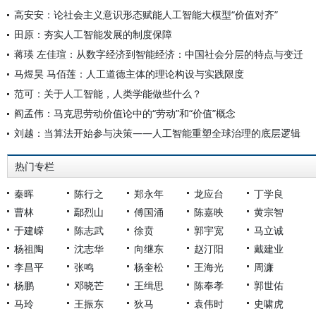
高安安：论社会主义意识形态赋能人工智能大模型“价值对齐”
田原：夯实人工智能发展的制度保障
蒋瑛 左佳瑄：从数字经济到智能经济：中国社会分层的特点与变迁
马煜昊 马佰莲：人工道德主体的理论构设与实践限度
范可：关于人工智能，人类学能做些什么？
阎孟伟：马克思劳动价值论中的“劳动”和“价值”概念
刘越：当算法开始参与决策——人工智能重塑全球治理的底层逻辑
热门专栏
秦晖
陈行之
郑永年
龙应台
丁学良
曹林
鄢烈山
傅国涌
陈嘉映
黄宗智
于建嵘
陈志武
徐贲
郭宇宽
马立诚
杨祖陶
沈志华
向继东
赵汀阳
戴建业
李昌平
张鸣
杨奎松
王海光
周濂
杨鹏
邓晓芒
王缉思
陈奉孝
郭世佑
马玲
王振东
狄马
袁伟时
史啸虎