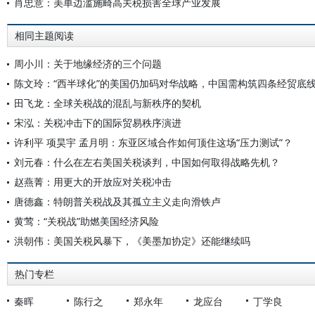
肖忠意：美单边滥施畸高关税损害全球产业发展
相同主题阅读
周小川：关于地缘经济的三个问题
陈文玲：“西半球化”的美国仍加码对华战略，中国需构筑四条经贸底
田飞龙：全球关税战的混乱与新秩序的契机
宋泓：关税冲击下的国际贸易秩序演进
许利平 项昊宇 孟月明：东亚区域合作如何顶住这场“压力测试”？
刘元春：什么在左右美国关税谈判，中国如何取得战略先机？
赵燕菁：用更大的开放应对关税冲击
唐德鑫：特朗普关税战及其孤立主义走向滑铁卢
黄莺：“关税战”助燃美国经济风险
洪朝伟：美国关税风暴下，《美墨加协定》还能继续吗
热门专栏
秦晖
陈行之
郑永年
龙应台
丁学良