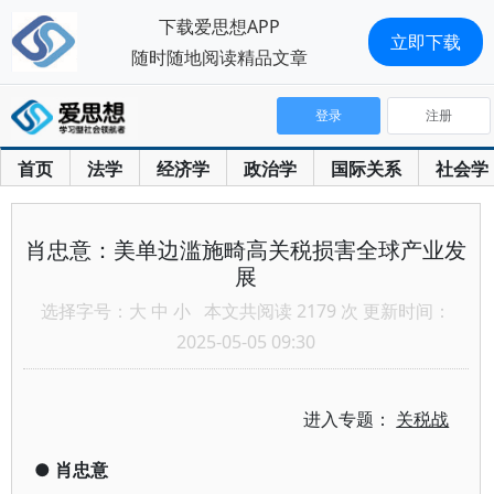
下载爱思想APP
立即下载
随时随地阅读精品文章
登录
注册
首页
法学
经济学
政治学
国际关系
社会学
肖忠意：美单边滥施畸高关税损害全球产业发
展
选择字号：
大
中
小
本文共阅读 2179 次 更新时间：
2025-05-05 09:30
进入专题：
关税战
●
肖忠意