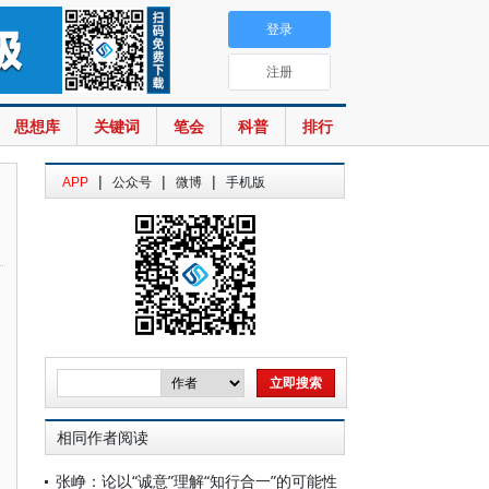
登录
注册
思想库
关键词
笔会
科普
排行
|
|
|
APP
公众号
微博
手机版
相同作者阅读
张峥：论以“诚意”理解“知行合一”的可能性