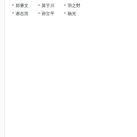
郑秉文
莫于川
羽之野
谢志浩
孙立平
杨光