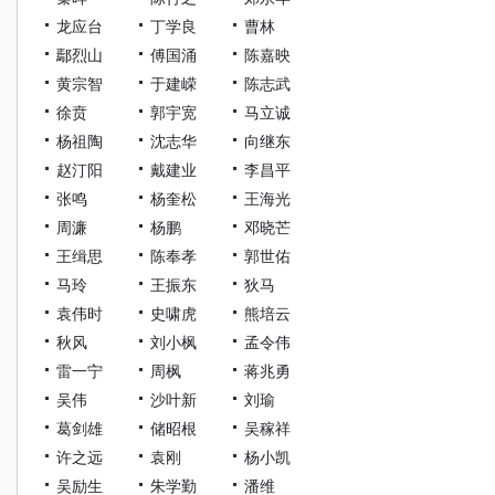
龙应台
丁学良
曹林
鄢烈山
傅国涌
陈嘉映
黄宗智
于建嵘
陈志武
徐贲
郭宇宽
马立诚
杨祖陶
沈志华
向继东
赵汀阳
戴建业
李昌平
张鸣
杨奎松
王海光
周濂
杨鹏
邓晓芒
王缉思
陈奉孝
郭世佑
马玲
王振东
狄马
袁伟时
史啸虎
熊培云
秋风
刘小枫
孟令伟
雷一宁
周枫
蒋兆勇
吴伟
沙叶新
刘瑜
葛剑雄
储昭根
吴稼祥
许之远
袁刚
杨小凯
吴励生
朱学勤
潘维