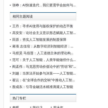
张峥：AI快速迭代，我们更需学会如何与科技共处
相同主题阅读
王丹：寻求AI使用与版权保护的动态平衡
高安安：论社会主义意识形态赋能人工智能大模型“价值对齐”
田原：夯实人工智能发展的制度保障
蒋瑛 左佳瑄：从数字经济到智能经济：中国社会分层的特点与变迁
马煜昊 马佰莲：人工道德主体的理论构设与实践限度
范可：关于人工智能，人类学能做些什么？
阎孟伟：马克思劳动价值论中的“劳动”和“价值”概念
刘越：当算法开始参与决策——人工智能重塑全球治理的底层逻辑
翟云：在“全球合作的交响”中推动人工智能发展
殷成东：引导金融活水精准滴灌人工智能
热门专栏
秦晖
陈行之
郑永年