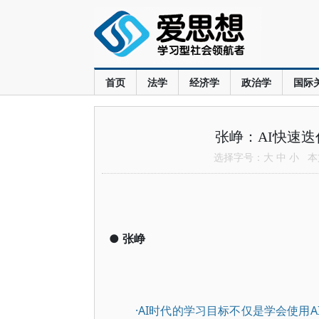
首页
法学
经济学
政治学
国际
张峥：AI快速
选择字号：
大
中
小
本文
●
张峥
·AI时代的学习目标不仅是学会使用