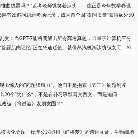
圆锥曲线题吗？”监考老师微笑着点头——这正是今年数学卷设
8道有效追问刷新考场记录，成为首个因“提问质量”获得额外50
剧变：当GPT-7能瞬间解出所有高考真题，当量子计算机三分
答题肌肉记忆”正在急速贬值。就像蒸汽机淘汰纺织女工，AI
现出惊人的“问题增殖力”。他们不是抱着《五三》刷题到凌
20个“为什么”；不是在补习班默写文言文，而是追问
怎么改编《将进酒》发朋友圈？”
大脑像模块化仓库，物理公式能和《红楼梦》的诗词互证，生物细胞