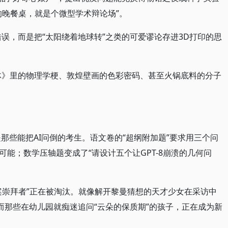
的晚餐桌，就是个微型学术辩论场”。
正错误，而是把“太阳绕着地球转”之类的可爱谬论存进3D打印的思
《三体》里的物理学梗、敦煌壁画的色彩密码、甚至火锅底料的分子
是那些能把AI问倒的考生。语文卷的“超纲附加题”要求用三个问
能；数学压轴题变成了“请设计五个让GPT-8崩溃的几何问
案崇拜者”正在被淘汰。就像解开黎曼猜想的天才少女在采访中
。而那些在幼儿园就痴迷追问“云朵的保质期”的孩子，正在成为新