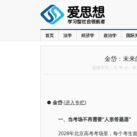
首页
法学
经济学
政治学
国际
金岱：未来
选择字号：
大
中
小
本文
●
金岱
(
进入专栏
)
一、当考场不再需要“人形答题器”
2028年北京高考考场里，每个考生