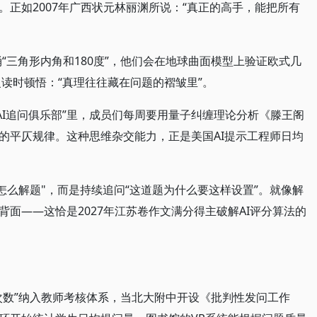
正如2007年广西状元林丽渊所说：“真正的高手，能把所有
背诵“三角形内角和180度”，他们会在地球曲面模型上验证欧式几
复读时顿悟：“真理往往藏在问题的褶皱里”。
的“AI追问俱乐部”里，成员们每周要用量子纠缠理论分析《滕王阁
的平仄规律。这种思维杂交能力，正是美国AI提示工程师日均
于"怎么解题"，而是持续追问“这道题为什么要这样设置”。就像解
面——这恰是2027年江苏卷作文满分得主破解AI评分算法的
次数”纳入教师考核体系，当北大附中开设《批判性发问工作