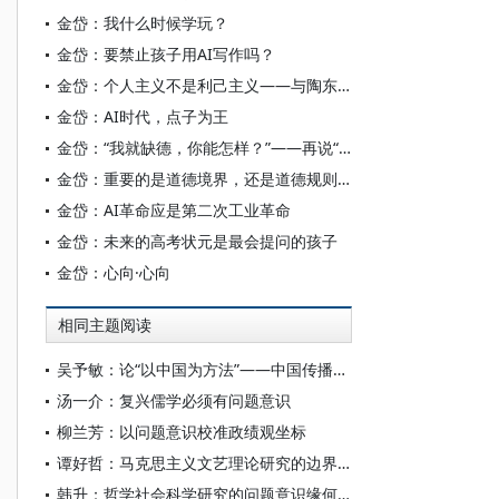
金岱：我什么时候学玩？
金岱：要禁止孩子用AI写作吗？
金岱：个人主义不是利己主义——与陶东风、钱理群二先生商榷
金岱：AI时代，点子为王
金岱：“我就缺德，你能怎样？”——再说“道德规则”
金岱：重要的是道德境界，还是道德规则？——从宗庆后跌落圣坛说起
金岱：AI革命应是第二次工业革命
金岱：未来的高考状元是最会提问的孩子
金岱：心向·心向
相同主题阅读
吴予敏：论“以中国为方法”——中国传播研究的方法论探索
汤一介：复兴儒学必须有问题意识
柳兰芳：以问题意识校准政绩观坐标
谭好哲：马克思主义文艺理论研究的边界、问题与方法——一个基于问题意识的历史反思和创新展望
韩升：哲学社会科学研究的问题意识缘何而来——基于构建自主知识体系的思考