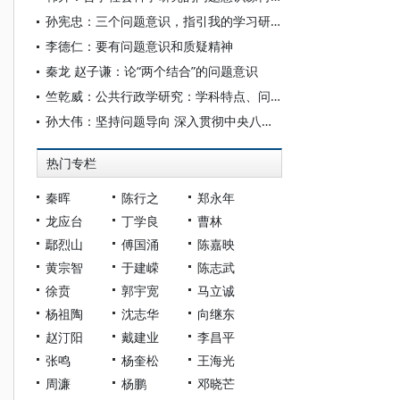
孙宪忠：三个问题意识，指引我的学习研究之路
李德仁：要有问题意识和质疑精神
秦龙 赵子谦：论“两个结合”的问题意识
竺乾威：公共行政学研究：学科特点、问题意识与理论创新
孙大伟：坚持问题导向 深入贯彻中央八项规定精神
热门专栏
秦晖
陈行之
郑永年
龙应台
丁学良
曹林
鄢烈山
傅国涌
陈嘉映
黄宗智
于建嵘
陈志武
徐贲
郭宇宽
马立诚
杨祖陶
沈志华
向继东
赵汀阳
戴建业
李昌平
张鸣
杨奎松
王海光
周濂
杨鹏
邓晓芒