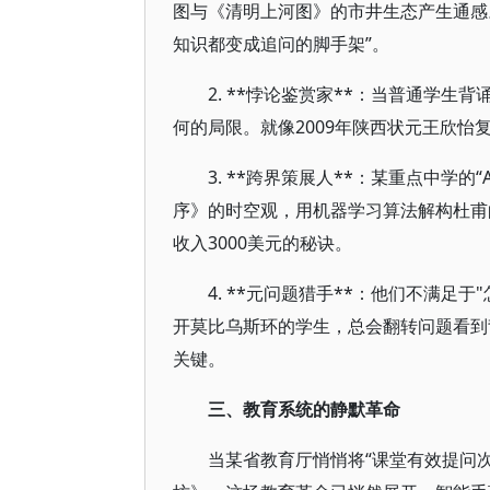
图与《清明上河图》的市井生态产生通感。
知识都变成追问的脚手架”。
2. **悖论鉴赏家**：当普通学生
何的局限。就像2009年陕西状元王欣怡
3. **跨界策展人**：某重点中学
序》的时空观，用机器学习算法解构杜甫
收入3000美元的秘诀。
4. **元问题猎手**：他们不满足
开莫比乌斯环的学生，总会翻转问题看到背
关键。
三、教育系统的静默革命
当某省教育厅悄悄将“课堂有效提问