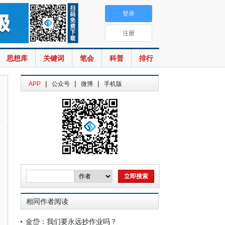
登录
注册
思想库
关键词
笔会
科普
排行
|
|
|
APP
公众号
微博
手机版
相同作者阅读
金岱：我们要永远抄作业吗？