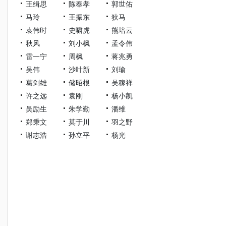
王缉思
陈奉孝
郭世佑
马玲
王振东
狄马
袁伟时
史啸虎
熊培云
秋风
刘小枫
孟令伟
雷一宁
周枫
蒋兆勇
吴伟
沙叶新
刘瑜
葛剑雄
储昭根
吴稼祥
许之远
袁刚
杨小凯
吴励生
朱学勤
潘维
郑秉文
莫于川
羽之野
谢志浩
孙立平
杨光