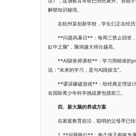
坊》，这场教育革命已悄然展开。智能手
解锁知识秘境。
在杭州某创新学校，学生们正在经历
**问题风暴日**：每周三禁止回答
缸中之脑”，脑洞越大得分越高。
**AI驯兽师课程**：学习用精准的
说：“未来的学习，是与AI跳探戈”。
**谬误爆破游戏**：给经典定理
在国际青少年科学挑战赛包揽前三。
四、新大脑的养成方案
在家庭教育前沿，聪明的父母早已转
1. **问题银行**：每个孩子都