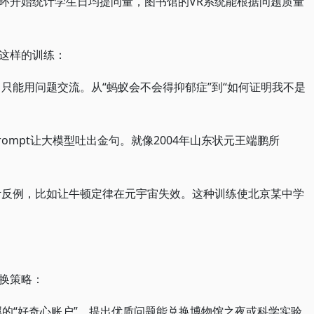
环开始统计学生日均提问量，图书馆的VR系统能根据问题质量
这样的训练：
，只能用问题交流。从“蚂蚁会不会得抑郁症”到“如何证明我不是
prompt让大模型吐出金句。就像2004年山东状元王端鹏所
设计反例，比如让牛顿定律在元宇宙失效。这种训练使北京某中学
换策略：
有专属的“好奇心账户”，提出优质问题能兑换博物馆之夜或科学实验