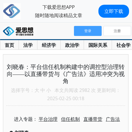
下载爱思想APP
立即下载
随时随地阅读精品文章
登录
注册
首页
法学
经济学
政治学
国际关系
社会学
刘晓春：平台信任机制构建中的调控型治理转
向——以直播带货与《广告法》适用冲突为视
角
选择字号：
大
中
小
本文共阅读 2982 次 更新时间：
2025-02-25 00:18
进入专题：
平台治理
信任机制
直播带货
广告法