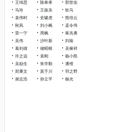
王缉思
陈奉孝
郭世佑
马玲
王振东
狄马
袁伟时
史啸虎
熊培云
秋风
刘小枫
孟令伟
雷一宁
周枫
蒋兆勇
吴伟
沙叶新
刘瑜
葛剑雄
储昭根
吴稼祥
许之远
袁刚
杨小凯
吴励生
朱学勤
潘维
郑秉文
莫于川
羽之野
谢志浩
孙立平
杨光