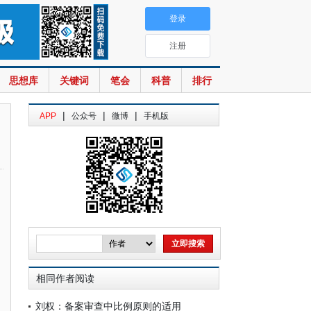
登录
注册
思想库
关键词
笔会
科普
排行
|
|
|
APP
公众号
微博
手机版
相同作者阅读
刘权：备案审查中比例原则的适用