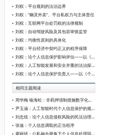
刘权：平台规则的法治边界
刘权：“幽灵外卖”、平台私权力与主体责任
刘权：互联网平台处罚权的法律规制
刘权：自动驾驶风险及其包容审慎监管
刘权：均衡性原则的具体化
刘权：平台经济中契约正义的程序保障
刘权：论个人信息保护影响评估——以《个人信息保护法》第55、56条为中心
刘权：人工智能发展和安全并重的法治探究
刘权：论个人信息保护负责人——以《个人信息保护法》第52条为中心
相同主题阅读
周华梅 喻海松：非羁押强制措施数字化监管的制度建构
尹玉涵：人工智能时代个人信息保护的规制选择——一个时间秩序的视角
刘忠炫：论个人信息侵权风险的民法治理路径
张迪：个人信息调取的正当程序
廖丽环：公私融合视角下个人信息处理同意的对价解释