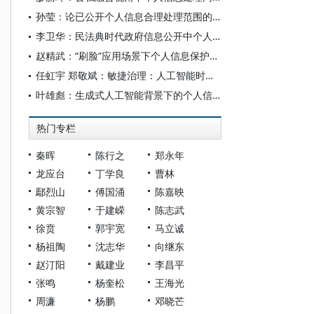
孙莹：论已公开个人信息合理处理范围的认定
李卫华：民法典时代政府信息公开中个人私密信息保护研究
赵精武：“刷脸”应用场景下个人信息保护影响评估的适用路径
任虹宇 郑敬斌：敏捷治理：人工智能时代意识形态风险治理革新进路
叶雄彪：生成式人工智能背景下的个人信息保护：范式转换与规则完善
热门专栏
秦晖
陈行之
郑永年
龙应台
丁学良
曹林
鄢烈山
傅国涌
陈嘉映
黄宗智
于建嵘
陈志武
徐贲
郭宇宽
马立诚
杨祖陶
沈志华
向继东
赵汀阳
戴建业
李昌平
张鸣
杨奎松
王海光
周濂
杨鹏
邓晓芒