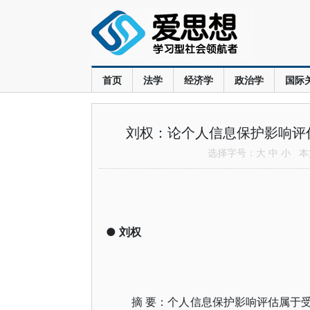
首页
法学
经济学
政治学
国际
刘权：论个人信息保护影响评估
选择字号：
大
中
小
本文
●
刘权
摘 要：个人信息保护影响评估属于