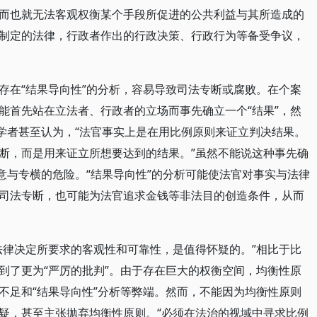
而也就无法客观权衡某个手段所促进的公共利益与其所造成的
制定的法律，行政者作出的行政决策、行政行为等备受争议，
存在“结果导向性”的分析，容易导致司法专断或腐败。在个案
能首先站在立法者、行政者的立场而事先确立一个“结果”，然
有学者甚至认为，“法官事实上是在用比例原则来证立判决结果。
断，而是用来证立所想要达到的结果。”虽然不能说这种事先确
意与专横的危险。“结果导向性”的分析可能使法官对事实与法律
司法专断，也可能为法官追求金钱等非法目的创造条件，从而
法律决定所要求的客观性和可靠性，是值得怀疑的。”相比于比
到了更为“严厉的批判”。由于存在巨大的权衡空间，均衡性原
不足和“结果导向性”分析等弊端。然而，不能因为均衡性原则
疑，甚至主张拋弃均衡性原则。“必须在法治的视域中寻求比例