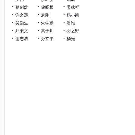
葛剑雄
储昭根
吴稼祥
许之远
袁刚
杨小凯
吴励生
朱学勤
潘维
郑秉文
莫于川
羽之野
谢志浩
孙立平
杨光