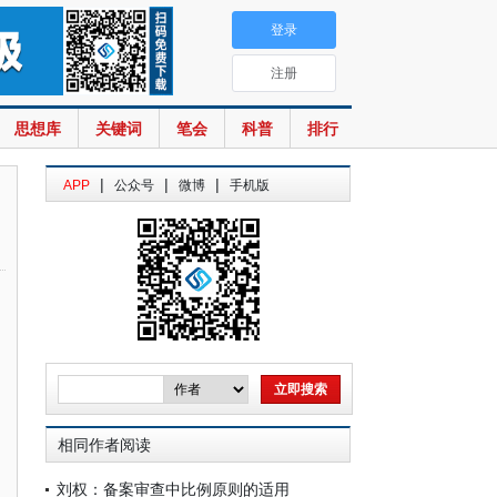
登录
注册
思想库
关键词
笔会
科普
排行
|
|
|
APP
公众号
微博
手机版
相同作者阅读
刘权：备案审查中比例原则的适用