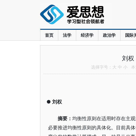
首页
法学
经济学
政治学
国际
刘权
选择字号：
大
中
小
本文
●
刘权
摘要：
均衡性原则在适用时存在主观
必要推进均衡性原则的具体化。目前具体