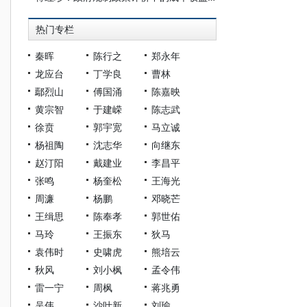
热门专栏
秦晖
陈行之
郑永年
龙应台
丁学良
曹林
鄢烈山
傅国涌
陈嘉映
黄宗智
于建嵘
陈志武
徐贲
郭宇宽
马立诚
杨祖陶
沈志华
向继东
赵汀阳
戴建业
李昌平
张鸣
杨奎松
王海光
周濂
杨鹏
邓晓芒
王缉思
陈奉孝
郭世佑
马玲
王振东
狄马
袁伟时
史啸虎
熊培云
秋风
刘小枫
孟令伟
雷一宁
周枫
蒋兆勇
吴伟
沙叶新
刘瑜