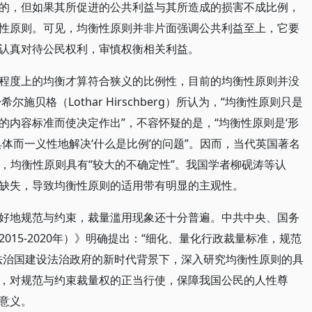
的，但如果其所促进的公共利益与其所造成的损害不成比例，
性原则。可见，均衡性原则并非片面强调公共利益至上，它要
认真对待公民权利，审慎权衡相关利益。
程度上的均衡才算符合狭义的比例性，目前的均衡性原则并没
贝格（Lothar Hirschberg）所认为，“均衡性原则只是
的内容标准而使决定作出”，不容怀疑的是，“均衡性原则是‘形
面具体而一义性地解决‘什么是比例’的问题”。因而，当代英国著名
）认为，均衡性原则具有“较大的不确定性”。我国学者柳砚涛等认
缺失，导致均衡性原则的适用带有明显的主观性。
好地规范与约束，裁量滥用现象还十分普遍。中共中央、国务
15-2020年）》明确提出：“细化、量化行政裁量标准，规范
法治国建设法治政府的新时代背景下，深入研究均衡性原则的具
，对规范与约束裁量权的正当行使，保障我国公民的人性尊
意义。