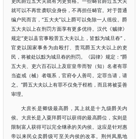
吏民爵过五大夫就有为吏资格。一些畴官爵过五大夫
就可以不再世袭职业身份，不再担任畴官。对于普通
编户民而言，“五大夫”以上爵可以免除一人徭役。爵
五大夫以上在刑罚方面享有更多优待。汉代《贼律》
规定“吏以县官事殴詈五大夫以上，皆黥为城旦舂”，
官吏以国家事务为由殴打、责骂爵五大夫以上的吏
民，将被处以黥为城旦舂的刑罚。《囚律》规定：“爵
五大夫、吏六百石以上及宦皇帝而智（知）名者有罪
当盗戒（械）者颂系，官府令人善司。定罪当请，请
之。”爵五大夫以上有罪不仅免于桎梏，而且将被妥善
审理。
大庶长是卿级最高爵，其上就是十九级爵关内
侯。大庶长是入粟拜爵可以获得的最高爵位，实则是
限制富人获得可以完全继承的关内侯。这应是针对惠
帝以来民众卖爵级可至关内侯的改革。荆州凤凰地