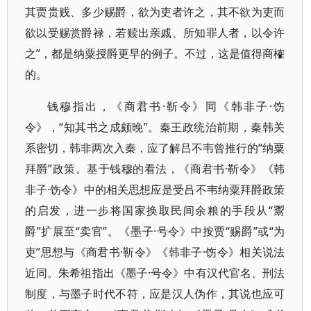
其贾贵贱、多少赐爵，欲为吏者许之，其不欲为吏而
欲以受赐赏爵禄，若赎出亲戚、所知罪人者，以令许
之”，都是纳粟授爵更早的例子。不过，这是值得商榷
的。
钱穆指出，《商君书·靳令》同《韩非子·饬
令》，“知其书之成颇晚”。秦王政统治前期，秦韩关
系密切，韩非两次入秦，应了解吕不韦曾推行的“纳粟
拜爵”政策。基于钱穆的看法，《商君书·靳令》《韩
非子·饬令》中的相关思想应是受吕不韦纳粟拜爵政策
的启发，进一步将国家换取民间余粮的手段从“鬻
爵”扩展至“卖官”。《墨子·号令》中按贾“赐爵”或“为
吏”思想与《商君书·靳令》《韩非子·饬令》相关说法
近同。朱希祖指出《墨子·号令》中有汉代官名、刑法
制度，与墨子时代不符，应是汉人伪作，其说也应可