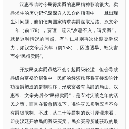
汉惠帝临时令民得卖爵的惠民精神影响很大。卖
爵求生的历史记忆深深嵌入民众的脑海中，一旦出现
生计问题，他们便向国家请求卖爵谋取活路。汉文帝
二年（前178），贾谊上疏云“岁恶不入，请卖爵”，
就是这种情况的写照。有时仁君则再次让渡卖爵权
力，如汉文帝后六年（前158），因遭遇旱、蝗灾害
而令“民得卖爵”。
开放民众卖爵虽然不会引起爵级轻滥，但会导致
爵级向富裕阶层集中，民间的经济秩序将直接影响计
功授爵塑造的爵制秩序，形成富者有高爵的局面。汉
惠帝、文帝先后令“民得卖爵”，是应对灾荒之年的活
民之策，而且在紧急情况下，准许灾民卖爵应当不会
有爵级限制。不过，从二十等爵制的设计原理来看，
即使汉廷开放民间爵级买卖，民众买爵所能获取的最