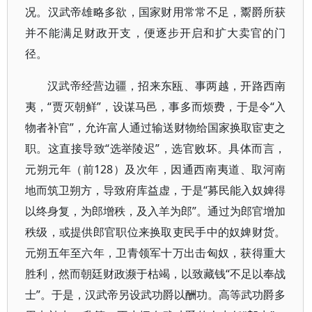
况。汉武帝雄略多欲，国家财用常常不足，鬻爵所获
并不能满足财政开支，便逐步开启和扩大卖官的门
径。
汉武帝经营边疆，招来东瓯、事两越，开路西南
夷，“贾灭朝鲜”，设谋马邑，事多而烦费，于是令“入
物者补官”，允许富人通过输送财物给国家换取宦吏之
职。这直接导致“选举陵迟”，选官败坏。具体而言，
元朔元年（前128）及次年，因通西南夷道、取河南
地而筑卫朔方，导致府库益虚，于是“募民能入奴婢得
以终身复，为郎增秩，及入羊为郎”。通过为郎官增加
秩级，或提供郎官职位来换取吏民手中的奴婢财货。
元朔五年至六年，卫青领军十万出击匈奴，获得重大
胜利，然而朝廷财政濒于枯竭，以致藏钱“不足以奉战
士”。于是，汉武帝另设武功爵以酬功。高等武功爵多