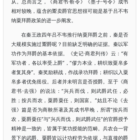
从。总而言之，《商君书·靳令》《墨子·号令》成书
相对较晚，蕴含的鬻卖爵官思想很可能是基于吕不韦
纳粟拜爵政策的进一步阐发。
在秦王政四年吕不韦推行纳粟拜爵之前，秦是否
大规模实施过鬻爵呢？目前缺乏明确的证据。秦以军
功作为拜爵的基本依据。《史记·商君列传》云：“有
军功者，各以率受上爵”，“僇力本业，耕织致粟帛多
者复其身”。秦奖励耕战，作战录功拜爵；耕织以入粟
帛多者优免徭役。后者并未明言是否授爵。至于《商
君书·去强》的说法：“兴兵而伐，则武爵武任，必
胜；按兵而农，粟爵粟任，则国富。”姑且不论《去
强》篇是否为商鞅所著及其成书早晚，所谓“按兵而
农，粟爵粟任”与“兴兵而伐，则武爵武任”的官爵授予
精神是一致的，皆属于奖功授能的范畴。兵农合一背
景下的武爵、粟爵皆以计功程劳为依据，与直接的爵