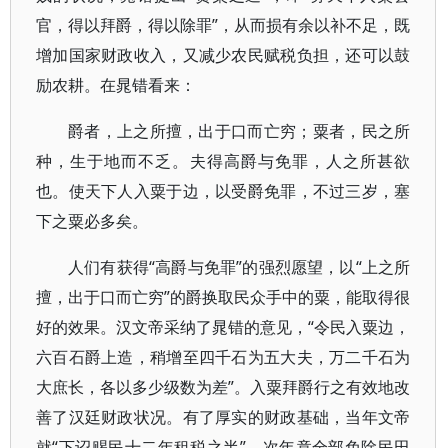
官，得以拜爵，得以除罪”，从而损有余以补不足，既
增加国家财政收入，又减少农民赋税负担，还可以鼓
励农耕。在晁错看来：
爵者，上之所擅，出于口而亡穷；粟者，民之所
种，生于地而不乏。夫得高爵与免罪，人之所甚欲
也。使天下人入粟于边，以受爵免罪，不过三岁，塞
下之粟必多矣。
人们有获得“高爵与免罪”的强烈愿望，以“上之所
擅，出于口而亡穷”的爵换取民众手中的粟，能取得很
好的效果。汉文帝采纳了晁错的意见，“令民入粟边，
六百石爵上造，稍增至四千石为五大夫，万二千石为
大庶长，各以多少级数为差”。入粟拜爵行之有效地改
善了汉廷财政状况。有了厚实的财政基础，当年文帝
就“下诏赐民十二年租税之半”，次年竟全部免除民田