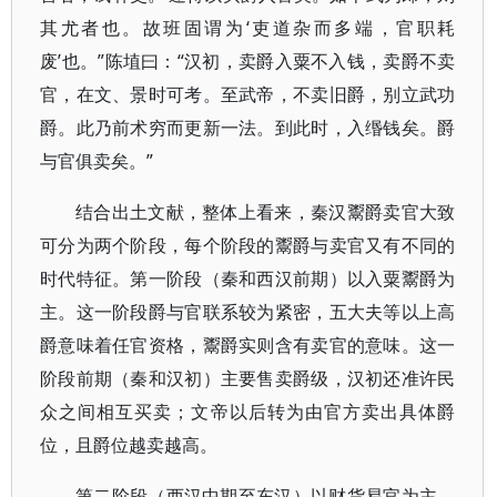
其尤者也。故班固谓为‘吏道杂而多端，官职耗
废’也。”陈埴曰：“汉初，卖爵入粟不入钱，卖爵不卖
官，在文、景时可考。至武帝，不卖旧爵，别立武功
爵。此乃前术穷而更新一法。到此时，入缗钱矣。爵
与官俱卖矣。”
结合出土文献，整体上看来，秦汉鬻爵卖官大致
可分为两个阶段，每个阶段的鬻爵与卖官又有不同的
时代特征。第一阶段（秦和西汉前期）以入粟鬻爵为
主。这一阶段爵与官联系较为紧密，五大夫等以上高
爵意味着任官资格，鬻爵实则含有卖官的意味。这一
阶段前期（秦和汉初）主要售卖爵级，汉初还准许民
众之间相互买卖；文帝以后转为由官方卖出具体爵
位，且爵位越卖越高。
第二阶段（西汉中期至东汉）以财货易官为主。