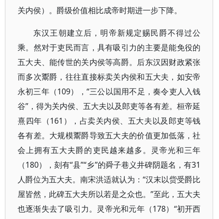
关内侯）。爵级价值相比成帝时期进一步下降。
东汉王朝建立后，明帝新规定赐民爵不得过公
乘。然对于吏民而言，具有吸引力的主要是能免役的
五大夫、能传世的关内侯等高爵。后东汉因财政紧张
而多次鬻爵，往往直接标卖关内侯和五大夫，如安帝
永初三年（109），“三公以国用不足，奏令吏人入钱
谷”，得为关内侯、五大夫以及郎吏等各有差。桓帝延
熹四年（161），占卖关内侯、五大夫以及郎吏等钱
各有差。大规模鬻爵导致五大夫的价值更加低落，社
会上拥有五大夫爵的吏民越来越多。灵帝光和三年
（180），刻有“县”“乡”的舜子巷义井碑阴题名，有31
人爵位为五大夫。南宋洪适就认为：“汉末以赀受爵比
屋皆然，此碑五大夫所以若是之众也。”至此，五大夫
也逐渐失去了吸引力。灵帝光和元年（178）“初开西