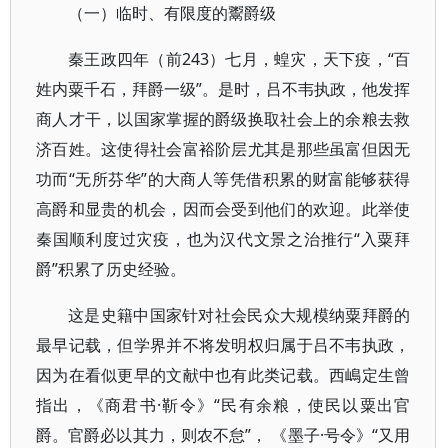
（一）临时、有限度的鬻爵级
秦王政四年（前243）七月，蝗灾，天下疫，“百
姓内粟千石，拜爵一级”。是时，吕不韦执政，他发挥
商人才干，以国家掌握的爵级换取社会上的余粮去救
济百姓。这使得社会富裕阶层尤其是那些虽富但因无
功而“无所芬华”的大商人等凭借积累的财富能够获得
高爵和显贵的机会，因而会受到他们的欢迎。此举使
秦国顺利度过灾疫，也为汉代文景之治推行“入粟拜
爵”积累了历史经验。
这是史籍中国家针对社会民众大规模纳粟拜爵的
最早记载，但学界并不将发明权归属于吕不韦执政，
因为在看似更早的文献中也有此类记载。西嶋定生曾
指出，《商君书·靳令》“民有余粮，使民以粟出官
爵。官爵必以其力，则农不怠”， 《墨子·号令》“又用