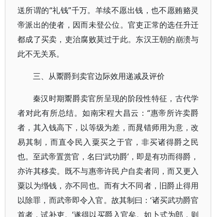
送所谓的“礼钱”千万。羊续不愿出钱，也不愿贿赂灵
帝派出的使者，因而未登公位。官吏正常的选任升迁
都成了买卖，吏治腐败莫过于此。东汉王朝的崩溃与
此不无关系。
三、从鬻爵到卖官边际效用递减及评价
秦汉时期鬻爵卖官所呈现的阶段性特征，古代学
者对此有所总结。如南宋程大昌云：“惠帝所许卖爵
者，其入钱高下，以等级为差，而晁错师用为意，改
易其制，而直令民入粟买之于官，非买诸得爵之民
也。至武帝置赏官，名曰‘武功爵’，即是有功而得爵，
亦许其移卖。既不与惠帝许民户自卖者同，而又更入
粟以为缗钱，亦不同也。而有大不同者，旧爵止得用
以除罪，而武帝即令入官。故其制曰：‘诸买武功爵官
首者，试补吏。’遂得以买爵入官矣。如卜式为郎，则