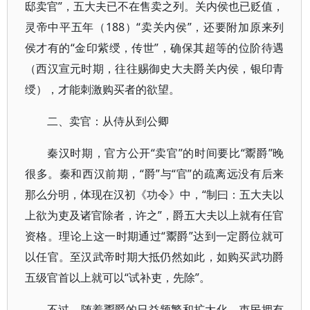
邸卖官”，五大夫已不在售卖之列。关内侯也已贬值，
灵帝中平五年（188）“卖关内侯”，还要附加原来列
侯才有的“金印紫绶，传世”，确保其超等的位阶待遇
（西汉宣元时期，往往赐御史大夫爵关内侯，银印青
绶），才能刺激购买者的欲望。
二、卖官：从侍从到公卿
秦汉时期，官方公开“卖官”的时间要比“鬻爵”晚
很多。秦和西汉前期，“爵”与“官”的疏离远没有后来
那么分明，体现在汉初《功令》中，“制曰：五大夫以
上欲为吏及诸官除者，许之”，爵五大夫以上就有任官
资格。理论上这一时期通过“鬻爵”达到一定爵位就可
以任官。至汉武帝时期大抵仍然如此，如购买武功爵
五级官首以上就可以“试补吏，先除”。
不过，随着鬻爵的日益频繁和扩大化，吏民拥有