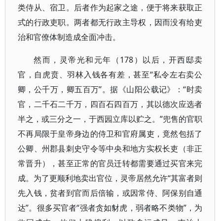
类侍从、宿卫。后者作为起家之途，便于将来获取正
式的行政吏职。两者都无行政主导权，因而没有给吏
治和官僚体制造成全面冲击。
然而，灵帝光和元年（178）以后，开西邸卖
官，自虎贲、羽林入钱各有差，甚至“私令左右卖公
卿，公千万，卿五百万”。据《山阳公载记》：“时卖
官，二千石二千万，四百石四百万，其以德次应选者
半之，或三分之一，于西园立库以贮之。”兜售的官职
不再局限于皇帝身边的侍卫和官府属吏，竟然包括了
公卿、州郡县刺史守令等中央和地方实权长吏（非正
常晋升），甚至正常的官员迁转都需要通过买官来完
成。为了更顺利地卖出官位，灵帝居然允许“其富者则
先入钱，贫者到官而后倍输，或因常侍、阿保别自通
达”。很多买官者“强者贪如豺虎，弱者略不类物”，为