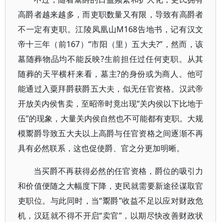
高爵者越来越多，而吏职数量又有限，导致有高爵者
不一定有吏职。江陵凤凰山M168告地书，记有汉文
帝十三年（前167）“市阳（里）五大夫?”，然而，该
墓随葬物品均不能反映?生前担任过任何吏职。从其
随葬的天平横杆来看，墓主?的身份或为商人。他可
能通过入粟拜爵获爵五大夫，似无任官资格。汉武帝
开放关内侯售卖，至昭帝时竟出现“关内侯以下比地于
伍”的现象，大量关内侯自然也不可能都有吏职。大规
模鬻爵导致五大夫以上高爵与任官资格之间逐渐不再
具有必然联系，这也促使爵、官之分更加明晰。
当买爵不再获得必然的任官资格，爵位的吸引力
和价值便随之大幅度下降，吏民就需要新途径谋取官
吏职位。与此同时，当“鬻爵”收益不足以应对财政危
机，汉廷就不得不开启“卖官”，以期尽快改善财政状