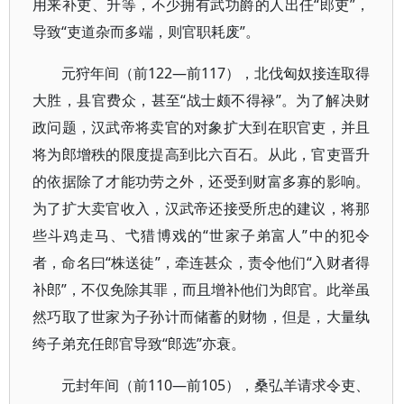
用来补吏、升等，不少拥有武功爵的人出任“郎吏”，
导致“吏道杂而多端，则官职耗废”。
元狩年间（前122—前117），北伐匈奴接连取得
大胜，县官费众，甚至“战士颇不得禄”。为了解决财
政问题，汉武帝将卖官的对象扩大到在职官吏，并且
将为郎增秩的限度提高到比六百石。从此，官吏晋升
的依据除了才能功劳之外，还受到财富多寡的影响。
为了扩大卖官收入，汉武帝还接受所忠的建议，将那
些斗鸡走马、弋猎博戏的“世家子弟富人”中的犯令
者，命名曰“株送徒”，牵连甚众，责令他们“入财者得
补郎”，不仅免除其罪，而且增补他们为郎官。此举虽
然巧取了世家为子孙计而储蓄的财物，但是，大量纨
绔子弟充任郎官导致“郎选”亦衰。
元封年间（前110—前105），桑弘羊请求令吏、