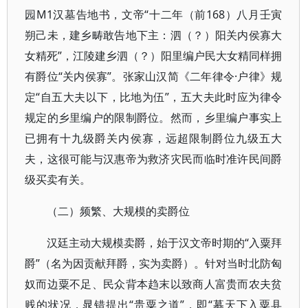
园M1汉墓告地书，文帝“十二年（前168）八月壬寅
朔己未，建乡畴敢告地下主：泗（？）阳关内侯寡大
女精死”，江陵建乡泗（？）阳里编户民大女精同样拥
有爵位“关内侯寡”。张家山汉简《二年律令·户律》规
定“自五大夫以下，比地为伍”，五大夫此时应为律令
规定的乡里编户的限制爵位。然而，乡里编户事实上
已拥有十九级爵关内侯寡，远超限制爵位九级五大
夫，这很可能与汉惠帝为救济灾民而临时准许民间爵
级买卖有关。
（二）频繁、大规模的卖爵位
汉廷主动大规模卖爵，始于汉文帝时期的“入粟拜
爵”（名为因贡献拜爵，实为卖爵）。针对当时北防匈
奴而边粟不足、民众背本趋末以致商人富贵而农夫贫
贱的状况，晁错提出“贵粟之道”，即“募天下入粟县