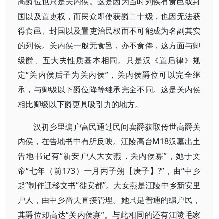
高爵位也只是关内侯。这是因为当时列侯有食邑或封
国以及置吏权，而民众即使获爵二十级，也因无法获
得食邑、封国以及置吏治民权而不可能成为名副其实
的列侯。关内侯一般无食邑，亦不食俸，这方面与卿
级爵、五大夫性质基本相同。只是汉《置后律》规
定“关内侯后子为关内侯”，关内侯爵位可以完全继
承，与卿级以下爵位降等继承完全不同。这是关内侯
相比卿级以下爵更具吸引力的地方。
汉初乡里编户富民通过民间卖爵获取传世高爵关
内侯，在告地书中有所反映。江陵高台M18汉墓出土
告地书记有“新安户人大女燕，关内侯寡”，她于文
帝“七年（前173）十月丙子朔【庚子】?”，由“中乡
起”制作迁移文书“徙安都”。大女燕是江陵中乡新安里
户人，由中乡啬夫直接管理。她只是普通的编户民，
其爵位却高达“关内侯寡”。与此相同的还有江陵毛家