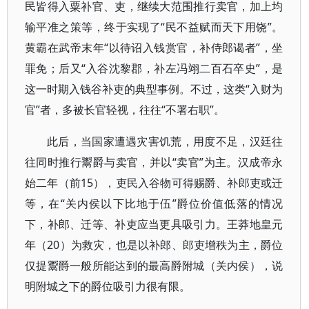
民皆得入粟补官、吏，继续大范围推行卖官，加上均
输平准之策等，终于实现了“民不益赋而天下用饶”。
黄霸在武帝末年“以待诏入钱赏官，补侍郎谒者”，坐
罪免；后又“入谷沈黎郡，补左冯翊二百石卒史”，是
这一时期入钱谷补吏的典型事例。不过，这类“入财为
官”者，多被长官轻视，往往“不署右职”。
此后，当国家遭遇灾害饥荒，用度不足，汉廷往
往同时推行鬻爵与卖官，并以“卖官”为主。汉成帝永
始二年（前15），吏民入谷物可得赐爵、补郎吏或迁
等，在“关内侯以下比地于伍”爵位价值低落的情况
下，补郎、迁等、补吏应当更具吸引力。王莽地皇元
年（20）为救灾，也是以补郎、郎吏增秩为主，爵位
仅提鬻爵一般所能达到的最高爵附城（关内侯），说
明附城之下的爵位吸引力很有限。