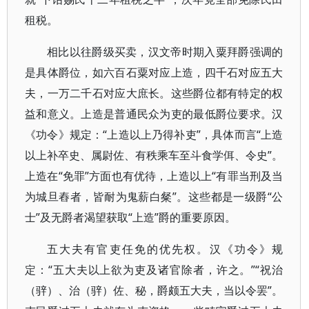
租税。
相比以往爵级买卖，汉文帝时期入粟拜爵强调的
是具体爵位，如六百石粟对应上造，四千石对应五大
夫，一万二千石对应大庶长。这些爵位都有特定的权
益和意义。上造是普通民众为吏的最低爵位要求。汉
《功令》规定：“上造以上乃得补吏”，具体而言“上造
以上补卒史、属尉佐、有秩乘车至斗食学佴、令史”。
上造在“免罪”方面也有优待，上造以上“有罪当刑及当
为城旦舂者，皆耐为鬼薪白粲”。这些都是一级爵“公
士”及无爵者渴望获取“上造”爵的重要原因。
五大夫有官吏任免的优先权。汉《功令》规
定：“五大夫以上欲为吏及诸官除者，许之。”“祝治
（骍）、治（骍）佐、秘，爵颇五大夫，当以令罢”。