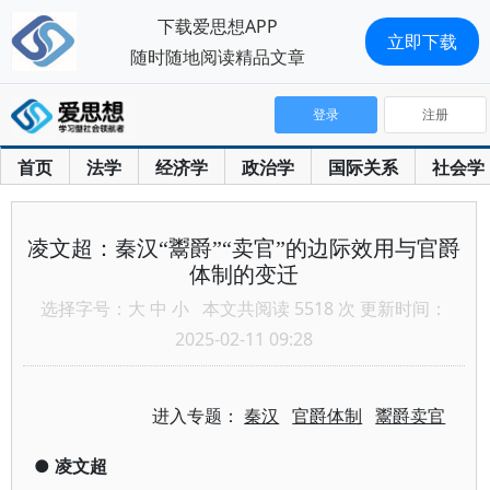
下载爱思想APP
立即下载
随时随地阅读精品文章
登录
注册
首页
法学
经济学
政治学
国际关系
社会学
凌文超：秦汉“鬻爵”“卖官”的边际效用与官爵
体制的变迁
选择字号：
大
中
小
本文共阅读 5518 次 更新时间：
2025-02-11 09:28
进入专题：
秦汉
官爵体制
鬻爵卖官
●
凌文超