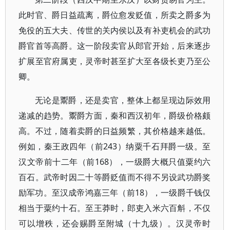
此时官、爵日益疏离，爵位愈发贬值，所卖之爵多为
免役的五大夫、传世的关内侯以及有补吏机会的武功
爵官首等高爵。这一阶段卖官从郎官开始，后来逐步
扩展至官府属吏，灵帝时甚至扩大至各级长吏乃至公
卿。
无论是鬻爵，还是卖官，整体上都呈现边际效用
递减的趋势。鬻爵方面，秦和西汉初年，爵级价格颇
高。不过，随着卖爵的日益频繁，其价格越来越低。
例如，秦王政四年（前243）纳粟千石拜爵一级。至
汉文帝前十二年（前168），一级爵大概只值粟约六
百石。武帝时因二十等爵贬值而不得不另设武功爵奖
励军功。至汉成帝鸿嘉三年（前18），一级爵千钱仅
相当于粟约十石。至王莽时，郎吏入米六百斛，不仅
可以增秩，还会赐爵至附城（十九级）。汉灵帝时