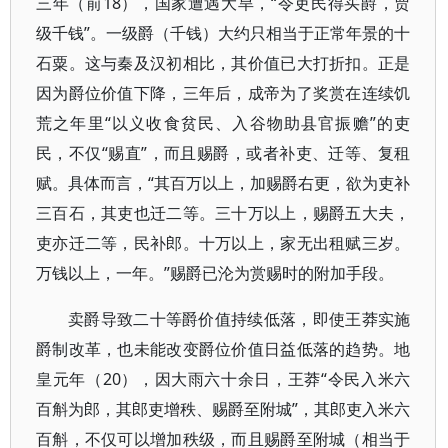
三年（前18），国家遭遇大旱，“令吏民得买爵，贾
级千钱”。一级爵（千钱）大约只相当于正常年景的十
石粟。这与秦及汉初相比，其价值已大打折扣。正是
因为爵位价值下降，三年后，成帝为了奖赏在连续饥
荒之年里“以义收食贫民、入谷物助县官振赡”的吏
民，不仅“赐直”，而且赐爵，或者补吏、迁等、复租
赋。具体而言，“其百万以上，加赐爵右更，欲为吏补
三百石，其吏也迁二等。三十万以上，赐爵五大夫，
吏亦迁二等，民补郎。十万以上，家无出租赋三岁。
万钱以上，一年。”赐爵已沦为赏赐时的附加手段。
卖爵导致二十等爵价值持续低落，即使王莽实施
爵制改革，也未能改变爵位价值日益低落的趋势。地
皇元年（20），因大雨六十余日，王莽“令民入米六
百斛为郎，其郎吏增秩、赐爵至附城”，其郎吏入米六
百斛，不仅可以增加秩级，而且赐爵至附城（相当于