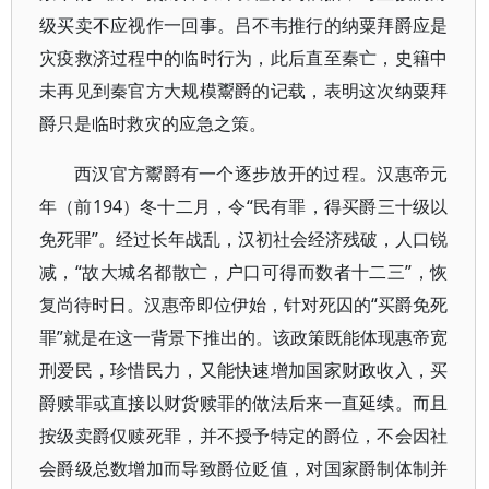
级买卖不应视作一回事。吕不韦推行的纳粟拜爵应是
灾疫救济过程中的临时行为，此后直至秦亡，史籍中
未再见到秦官方大规模鬻爵的记载，表明这次纳粟拜
爵只是临时救灾的应急之策。
西汉官方鬻爵有一个逐步放开的过程。汉惠帝元
年（前194）冬十二月，令“民有罪，得买爵三十级以
免死罪”。经过长年战乱，汉初社会经济残破，人口锐
减，“故大城名都散亡，户口可得而数者十二三”，恢
复尚待时日。汉惠帝即位伊始，针对死囚的“买爵免死
罪”就是在这一背景下推出的。该政策既能体现惠帝宽
刑爱民，珍惜民力，又能快速增加国家财政收入，买
爵赎罪或直接以财货赎罪的做法后来一直延续。而且
按级卖爵仅赎死罪，并不授予特定的爵位，不会因社
会爵级总数增加而导致爵位贬值，对国家爵制体制并