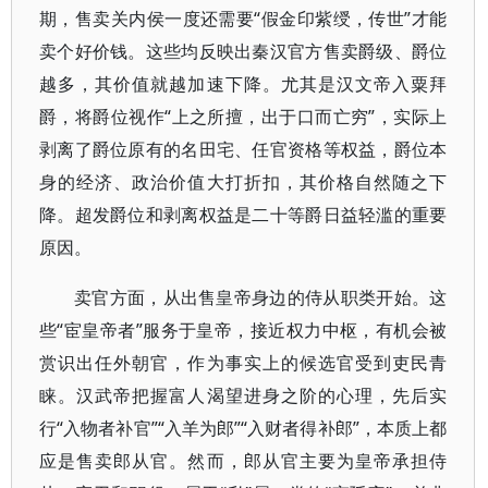
期，售卖关内侯一度还需要“假金印紫绶，传世”才能
卖个好价钱。这些均反映出秦汉官方售卖爵级、爵位
越多，其价值就越加速下降。尤其是汉文帝入粟拜
爵，将爵位视作“上之所擅，出于口而亡穷”，实际上
剥离了爵位原有的名田宅、任官资格等权益，爵位本
身的经济、政治价值大打折扣，其价格自然随之下
降。超发爵位和剥离权益是二十等爵日益轻滥的重要
原因。
卖官方面，从出售皇帝身边的侍从职类开始。这
些“宦皇帝者”服务于皇帝，接近权力中枢，有机会被
赏识出任外朝官，作为事实上的候选官受到吏民青
睐。汉武帝把握富人渴望进身之阶的心理，先后实
行“入物者补官”“入羊为郎”“入财者得补郎”，本质上都
应是售卖郎从官。然而，郎从官主要为皇帝承担侍