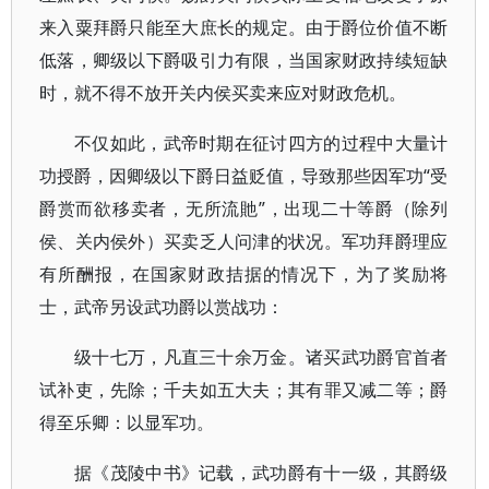
来入粟拜爵只能至大庶长的规定。由于爵位价值不断
低落，卿级以下爵吸引力有限，当国家财政持续短缺
时，就不得不放开关内侯买卖来应对财政危机。
不仅如此，武帝时期在征讨四方的过程中大量计
功授爵，因卿级以下爵日益贬值，导致那些因军功“受
爵赏而欲移卖者，无所流貤”，出现二十等爵（除列
侯、关内侯外）买卖乏人问津的状况。军功拜爵理应
有所酬报，在国家财政拮据的情况下，为了奖励将
士，武帝另设武功爵以赏战功：
级十七万，凡直三十余万金。诸买武功爵官首者
试补吏，先除；千夫如五大夫；其有罪又减二等；爵
得至乐卿：以显军功。
据《茂陵中书》记载，武功爵有十一级，其爵级