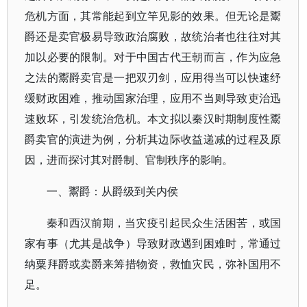
危机方面，其常能起到立竿见影的效果。但无论是鬻
爵还是卖官极易导致政治腐败，故统治者也往往对其
加以必要的限制。对于中国古代王朝而言，作为应急
之法的鬻爵卖官是一把双刃剑，应用得当可以快速纾
缓财政困难，推动国家治理，应用不当则导致吏治迅
速败坏，引发统治危机。本文拟以秦汉时期制度性鬻
爵卖官的演进为例，分析其边际收益递减的过程及原
因，进而探讨其对爵制、官制秩序的影响。
一、鬻爵：从爵级到关内侯
秦和西汉前期，当灾疫引起民众生活困苦，或国
家有事（尤其是战争）导致财政遇到困难时，常通过
纳粟拜爵或卖爵来筹措物资，救恤灾民，弥补国用不
足。