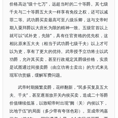
价格高达“级十七万”，远超当时的二十等爵。其七级
千夫与二十等爵五大夫一样享有免役之权，还可以减
罪二等。武功爵买卖最高可至八级乐卿，这与文帝时
期入粟拜爵以大庶长为限的精神一致。五级官首以上
就可以“试补吏，先除”，具有任官资格的优先权，这
相比原来五大夫（相当于武功爵七级千夫）以上才可
以为吏，享有了更大的优待。武帝授予立功将士以武
功爵，允许其买卖，甚至行政规定其爵级价格，实质
是试图通过间接卖爵（由立功将士卖出）的方式来兑
现军功赏赐，缓解军费问题。
武帝时期频繁卖爵，花样翻新，“民多买复及五大
夫、千夫”，甚至逐渐放开关内侯买卖，造成二十等爵
价值继续低落，以致昭帝时出现“阙〈关〉内侯以下，
比地于伍”的局面（多少带有夸张色彩）。至成帝鸿嘉