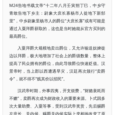
M24告地书载文帝“十二年八月壬寅朔丁巳，中乡守
青敢告地下乡主：尉象大庶长寡杨市人徙地下新郜
里”，中乡尉象里杨市人的爵位“大庶长寡”或有可能是
通过入粟拜爵获取的，这也是当时她能从官方买到的
最高爵位。
入粟拜爵大规模地卖出爵位，又允许输送奴婢徙
边以拜爵，极大地增加了社会上的爵级数量，整体上
提高了民众拥有的爵位，由此导致爵位快速贬值。汉
景帝时，当上郡以西遭遇旱灾，汉廷再次颁行“卖爵
令”，就不得不“贱其价以招民”。
汉武帝时期，外事四夷，开支烦费，“财赂衰耗而
不赡”，卖爵再次成为财政收入的重要来源。卜式因多
次大量助费、入粟等事，受到汉武帝奖赏，先后赐爵
左庶长、关内侯。赐爵关内侯实际上变相地改变了原