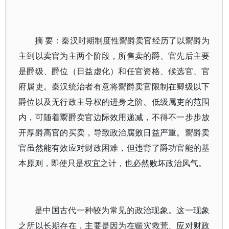
摘 要：秦汉时期制度性鬻爵卖官经历了以鬻爵为
主到以卖官为主两个阶段，所售卖的爵、官先后主要
是爵级、爵位（日益虚化）和任官资格、候选官、官
府属吏。秦汉统治者有意将鬻爵卖官限制在卿级以下
爵位以及无行政主导权的进身之阶、低级属吏的范围
内，可随着鬻爵卖官边际效用递减，不得不一步步放
开厚爵高官的买卖，导致政治腐败日益严重。鬻爵卖
官虽然能有效应对财政困难，但违背了爵功官能的基
本原则，即使只是权宜之计，也必然败坏政治风气。
是中国古代一种较为常见的政治现象。这一现象
之所以长期存在，主要是因为在赈灾救荒、应对财政