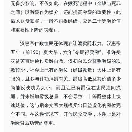
无多少影响。不仅如此，在赎死过程中（金钱与死罪
之间）以爵级作为媒介，还能提高爵级的重要性（此
后以财货赎罪，一般不再提爵级，应是二十等爵价值
和重要性下降的表现）。
汉惠帝仁政恤民还体现在让渡卖爵权力。汉惠帝
五年（前190）夏大旱，六年“令民得卖爵”。准许受
灾贫苦百姓通过卖爵自救。汉初向民众普赐爵级的次
数较少，社会上已有的爵位（爵级数量）大体上是有
限的，且多与计功拜爵有关。爵级高低及其价值多少
尚能反映功劳大小。而且让已有爵位在吏民之间流
通，并未增加爵级总量，不会导致二十等爵整体上快
速贬值，这与后来文帝大规模卖出日益虚化的爵位完
全不同。在这种情况下，开放民众卖爵，本质上是对
爵级背后功劳的尊重。