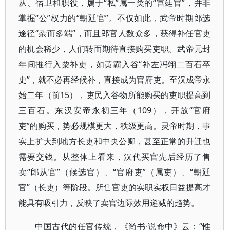
从、宿卫和职役，属于“私”属一类的“宫廷官”，并非
掌握“公”权力的“朝廷官”。不仅如此，武帝时期郎选
途径“杂而多端”，而且郎官人数众多，获得补任官吏
的机会稀少，人们转而期待直接购买吏职。武帝元封
年间推行入粟补吏，如黄霸入谷“补左冯翊二百石卒
史”，就不必再经候补，直接成为官府吏。至汉成帝永
始二年（前15），吏民入谷物所能购买的吏职提高到
三百石。东汉安帝永初三年（109），开放“官府
吏”的购买，势必规模更大，秩级更高。灵帝时期，事
实上扩大到地方长吏和中央公卿，甚至正常的升迁也
需要交钱。从整体上看来，汉代买官先后经历了售
卖“郎从官”（候选官）、“官府吏”（属吏）、“朝廷
官”（长吏）等阶段。所售官吏的实职实权日益提高才
能具有吸引力，反映了卖官边际效用递减的趋势。
中国古代的任官传统，《尚书·说命中》云：“惟