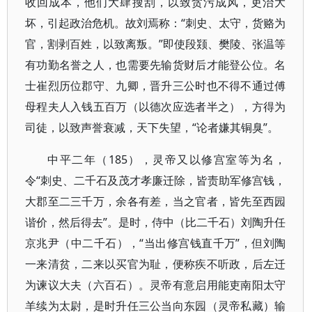
收回成本，他们大肆搜刮，以致贪污成风，吏治大
坏，引起政治危机。故刘焉称：“刺史、太守，货赂为
官，割剥百姓，以致离叛。”即使段颎、樊陵、张温等
有功勤名誉之人，也需要先输货财后才能登公位。名
士崔烈历位郡守、九卿，晋升三公时也不得不通过傅
母程夫人入钱五百万（以德次应选者半之），方得为
司徒，以致声誉衰减，天下失望，“论者嫌其铜臭”。
中平二年（185），灵帝又以修宫室等为名，
令“刺史、二千石及茂才孝廉迁除，皆责助军修宫钱，
大郡至二三千万，余各有差，当之官者，皆先至西园
谐价，然后得去”。是时，侍中（比二千石）刘陶升任
京兆尹（中二千石），“当出修宫钱直千万”，但刘陶
一来清贫，二来以买官为耻，便称疾不听政，后左迁
为谏议大夫（六百石）。灵帝有意启用能吏南阳太守
羊续为太尉，是时升任三公当向东园（灵帝私藏）输