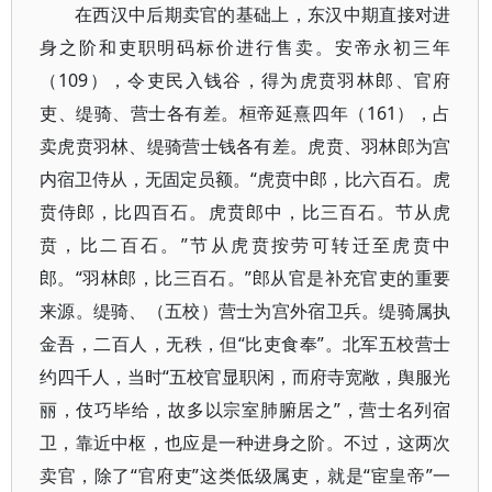
在西汉中后期卖官的基础上，东汉中期直接对进
身之阶和吏职明码标价进行售卖。安帝永初三年
（109），令吏民入钱谷，得为虎贲羽林郎、官府
吏、缇骑、营士各有差。桓帝延熹四年（161），占
卖虎贲羽林、缇骑营士钱各有差。虎贲、羽林郎为宫
内宿卫侍从，无固定员额。“虎贲中郎，比六百石。虎
贲侍郎，比四百石。虎贲郎中，比三百石。节从虎
贲，比二百石。”节从虎贲按劳可转迁至虎贲中
郎。“羽林郎，比三百石。”郎从官是补充官吏的重要
来源。缇骑、（五校）营士为宫外宿卫兵。缇骑属执
金吾，二百人，无秩，但“比吏食奉”。北军五校营士
约四千人，当时“五校官显职闲，而府寺宽敞，舆服光
丽，伎巧毕给，故多以宗室肺腑居之”，营士名列宿
卫，靠近中枢，也应是一种进身之阶。不过，这两次
卖官，除了“官府吏”这类低级属吏，就是“宦皇帝”一