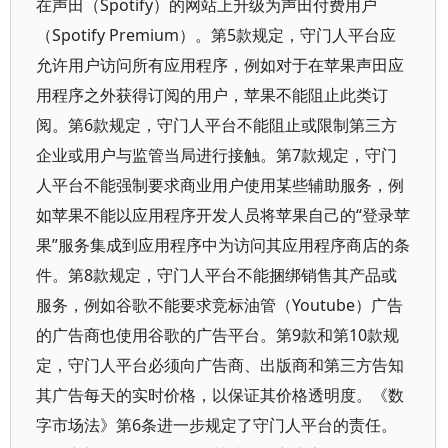
在声田（Spotify）的网站上升级为声田付费用户
（Spotify Premium）。第5款规定，守门人平台应
允许用户访问所有应用程序，例如对于在苹果声田应
用程序之外获得订阅的用户，苹果不能阻止此类订
阅。第6款规定，守门人平台不能阻止或限制第三方
企业或用户与监管当局进行接触。第7款规定，守门
人平台不能强制要求商业用户使用某些辅助服务，例
如苹果不能以应用程序开发人员将苹果自己的“登录苹
果”服务集成到应用程序中为访问其应用程序商店的条
件。第8款规定，守门人平台不能捆绑销售其产品或
服务，例如谷歌不能要求竞标油管（Youtube）广告
的广告商也使用谷歌的广告平台。第9款和第10款规
定，守门人平台必须向广告商、出版商和第三方告知
其广告每天的实时价格，以保证其价格透明度。《数
字市场法》第6条进一步规定了守门人平台的责任。