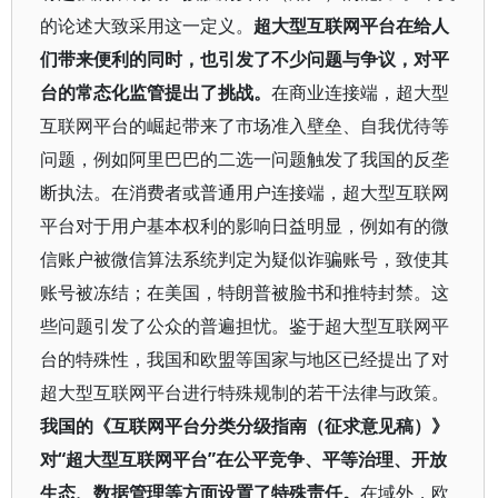
的论述大致采用这一定义。
超大型互联网平台在给人
们带来便利的同时，也引发了不少问题与争议，对平
台的常态化监管提出了挑战。
在商业连接端，超大型
互联网平台的崛起带来了市场准入壁垒、自我优待等
问题，例如阿里巴巴的二选一问题触发了我国的反垄
断执法。在消费者或普通用户连接端，超大型互联网
平台对于用户基本权利的影响日益明显，例如有的微
信账户被微信算法系统判定为疑似诈骗账号，致使其
账号被冻结；在美国，特朗普被脸书和推特封禁。这
些问题引发了公众的普遍担忧。鉴于超大型互联网平
台的特殊性，我国和欧盟等国家与地区已经提出了对
超大型互联网平台进行特殊规制的若干法律与政策。
我国的《互联网平台分类分级指南（征求意见稿）》
对“超大型互联网平台”在公平竞争、平等治理、开放
生态、数据管理等方面设置了特殊责任。
在域外，欧