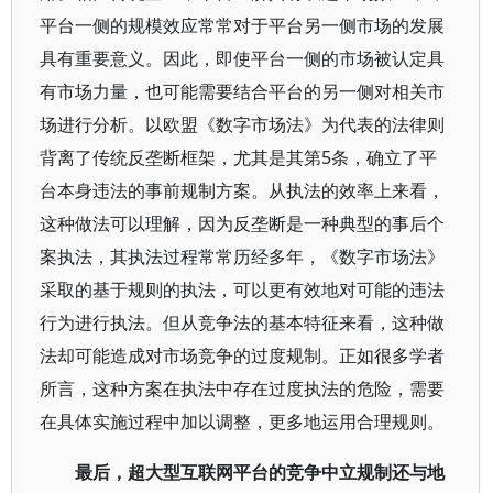
平台一侧的规模效应常常对于平台另一侧市场的发展
具有重要意义。因此，即使平台一侧的市场被认定具
有市场力量，也可能需要结合平台的另一侧对相关市
场进行分析。以欧盟《数字市场法》为代表的法律则
背离了传统反垄断框架，尤其是其第5条，确立了平
台本身违法的事前规制方案。从执法的效率上来看，
这种做法可以理解，因为反垄断是一种典型的事后个
案执法，其执法过程常常历经多年，《数字市场法》
采取的基于规则的执法，可以更有效地对可能的违法
行为进行执法。但从竞争法的基本特征来看，这种做
法却可能造成对市场竞争的过度规制。正如很多学者
所言，这种方案在执法中存在过度执法的危险，需要
在具体实施过程中加以调整，更多地运用合理规则。
最后，超大型互联网平台的竞争中立规制还与地