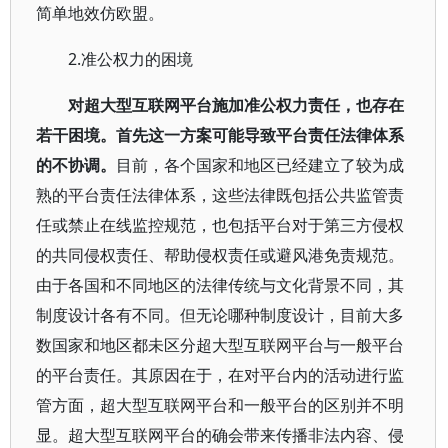
简单地效仿欧盟。
2.准公权力的困境
对超大型互联网平台施加准公权力责任，也存在
若干困境。首先这一方案可能导致平台责任法律体系
的不协调。
目前，各个国家和地区已经建立了较为成
熟的平台责任法律体系，这些法律既包括公共监管责
任或禁止在线监控规范，也包括平台对于第三方侵权
的共同侵权责任、帮助侵权责任或避风港免责规范。
由于各国和不同地区的法律传统与文化背景不同，其
制度设计各有不同。但无论哪种制度设计，目前大多
数国家和地区都未区分超大型互联网平台与一般平台
的平台责任。其原因在于，在对平台内的活动进行监
管方面，超大型互联网平台和一般平台的区别并不明
显。超大型互联网平台的确会带来传播非法内容、侵