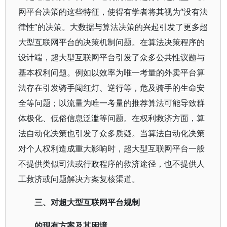
网平台决策的这些特征，使得有学者将其视为“没有法
律性”的决策。大数据与算法决策的兴起引发了更多超
大型互联网平台的决策机制问题。在算法决策程序的
设计端，超大型互联网平台引发了众多公共性议题与
基本权利问题。例如以效率为唯一考量的外卖平台算
法存在引发骑手闯红灯、逆行等，危及骑手的生命安
全等问题；以流量为唯一考量的推荐算法可能导致群
体极化、低俗信息泛滥等问题。在权利救济方面，算
法自动化决策也引发了众多质疑。当算法自动化决策
对个人权利造成重大影响时，超大型互联网平台一般
不提供类似司法或行政程序的救济途径，也不提供人
工救济或问题解决方案复核渠道。
三、对超大型互联网平台规制
的现有方案及其困境