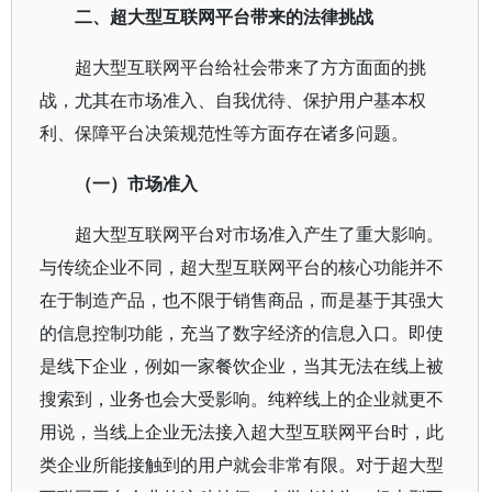
二、超大型互联网平台带来的法律挑战
超大型互联网平台给社会带来了方方面面的挑
战，尤其在市场准入、自我优待、保护用户基本权
利、保障平台决策规范性等方面存在诸多问题。
（一）市场准入
超大型互联网平台对市场准入产生了重大影响。
与传统企业不同，超大型互联网平台的核心功能并不
在于制造产品，也不限于销售商品，而是基于其强大
的信息控制功能，充当了数字经济的信息入口。即使
是线下企业，例如一家餐饮企业，当其无法在线上被
搜索到，业务也会大受影响。纯粹线上的企业就更不
用说，当线上企业无法接入超大型互联网平台时，此
类企业所能接触到的用户就会非常有限。对于超大型