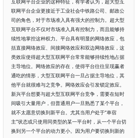
互联网平台企业的这种特征，有学者认为，超大型互
联网平台企业更接近于工业社会中铁路公司、邮政公
司的角色，对于市场准入具有强大的控制力。超大型
互联网平台不仅对市场准入具有控制力，而且能够持
续性地掌控这种权力。平台具有明显的网络效应，包
括直接网络效应、间接网络效应和双边网络效应，这
类效应使得超大型互联网平台常常能够持续性地占据
主导地位。网络效应的存在，使得平台往往呈现赢者
通吃的情形，大型互联网平台一旦占据主导地位，其
他平台就很难与之竞争。网络效应会引发锁定效应。
新兴平台想要与超大型互联网平台竞争，需要在短时
间吸引大量用户，但普通用户一旦熟悉了某个平台，
就不太愿意切换到新平台。尤其当用户处于“单宿
主”状态或只使用同类型的某一平台时，从一个平台切
换到另一个平台的动力更小。因为用户要切换到新的