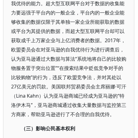
我优待的能力。超大型互联网平台对于数据的收集能
力要远强于平台内的一般企业，平台内的一般企业能
够收集的数据仅限于其单独一家企业所能获取的数据
或平台为其提供的数据，而超大型互联网平台却可以
获取成千上万家企业与上亿消费者的数据。2017年，
欧盟委员会在对亚马逊的自我优待行为进行调查后，
认为亚马逊通过大数据与算法“系统地将自己的比较购
物服务置于突出位置”“在搜索结果中贬低竞争对手的
比较购物”的行为，违反了欧盟竞争法，并对其处以
27亿美元的罚款。美国联邦贸易委员会主席丽娜·可汗
（Lina Kahn）认为亚马逊商城已经成为亚马逊的“特
洛伊木马”，亚马逊商城通过收集大量数据与监控第三
方商家，帮助亚马逊进行了不合理的自我优待。
（三）影响公民基本权利