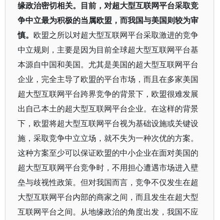
缘政治密切相关。目前，对超大型互联网平台采取竞
争中立最为积极的当属欧盟，而我国与美国则较为审
慎。
欧盟之所以对超大型互联网平台采取激进的竞争
中立规则，主要是因为目前全球超大型互联网平台基
本源自中国和美国。尤其是美国的超大型互联网平台
企业，完全主导了欧盟的平台市场，而且在多家美国
超大型互联网平台跨界竞争的背景下，欧盟很难发展
出自己本土的超大型互联网平台企业。在这样的背景
下，欧盟将超大型互联网平台视为基础设施或关键设
施，采取竞争中立立场，就不失为一种次优的方案。
这种方案至少可以保证欧盟的中小企业在面对美国的
超大型互联网平台竞争时，不用担心遭遇市场进入壁
垒与歧视性政策。但对我国而言，竞争不仅发生在超
大型互联网平台内部的商家之间，而且发生在超大型
互联网平台之间。从地缘政治的角度出发，我国不应