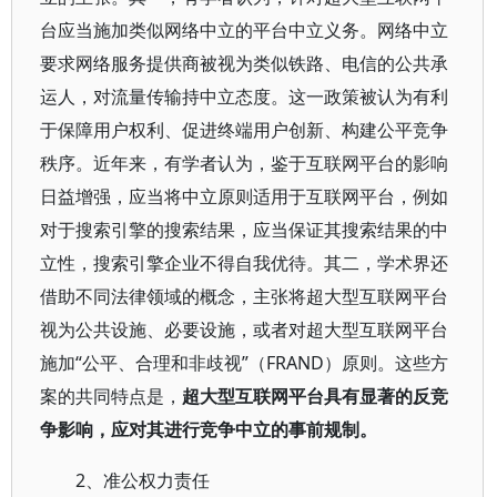
台应当施加类似网络中立的平台中立义务。网络中立
要求网络服务提供商被视为类似铁路、电信的公共承
运人，对流量传输持中立态度。这一政策被认为有利
于保障用户权利、促进终端用户创新、构建公平竞争
秩序。近年来，有学者认为，鉴于互联网平台的影响
日益增强，应当将中立原则适用于互联网平台，例如
对于搜索引擎的搜索结果，应当保证其搜索结果的中
立性，搜索引擎企业不得自我优待。其二，学术界还
借助不同法律领域的概念，主张将超大型互联网平台
视为公共设施、必要设施，或者对超大型互联网平台
施加“公平、合理和非歧视”（FRAND）原则。这些方
案的共同特点是，
超大型互联网平台具有显著的反竞
争影响，应对其进行竞争中立的事前规制。
2、准公权力责任