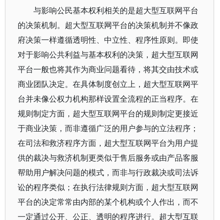
与影响公民基本权利相关的是超大型互联网平台
的决策机制。超大型互联网平台的决策机制并不像政
府决策一样遵循透明性、中立性、程序性原则。即使
对于影响公共利益与基本权利的决策，超大型互联网
平台一般也将其作为商业问题看待，将其交由技术或
商业团队决定。在具体制度创立上，超大型互联网平
台并未像公权力机构那样设置全流程的正当程序。在
规则制定方面，超大型互联网平台的规则制定更接近
于商业决策，而非遵循广泛的用户参与的立法程序；
在司法和救济程序方面，超大型互联网平台为用户提
供的裁决与救济机制更类似于售后服务或由产品客服
帮助用户解决问题的模式，而非与行政裁决或司法诉
讼的程序类似；在执行法律规则方面，超大型互联网
平台的决定常常由内部的某个机构或个人作出，而不
一定通过公开、公正、透明的程序进行。超大型互联