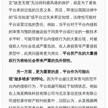
定“故意无视”无法得到避风港的保护，就是为了避免
平台承担过低的注意义务。而且，即使以我国法律中
的“应当知道”或平台过失来界定知情，法律也可能对
平台设置过低的责任。例如，当平台对于平台内侵权
的审查与预防措施远低于同类平台或行业的一般技术
水平时，可能导致平台内侵权行为的大量出现，对被
侵权人与社会造成严重负担。在人身损害等严重侵权
类型中，此类问题将更为突出，
平台所产生的大量侵
权行为将给社会带来严重的负外部性。
另一方面，更为重要的是，平台作为可能出
现“做多错多”的悖论。
因为平台越注意审查与防范平
台内的侵权行为，平台就越可能处于知情状态。例如
在上海某网络科技有限公司与北京某信息技术有限公
司侵犯著作财产权纠纷案中，法院认为，从某视频网
站的后台页面来分析，被告在对网站进行日常维护和