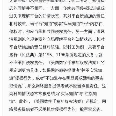
为是否应当承担责任的重要标准，但二者对于知情状
态的理解并不相同。一方面，传统共同侵权以过错或
过失来理解平台的知情状态，其对平台所施加的责任
相对较重。当平台“知道”或者“应当知道”平台内存在
侵权时，都应当承担共同侵权责任。另一方面，避风
港规则以合规免责的立场理解平台的知情状态，其对
平台所施加的责任相对较轻。以我国为例，只要平台
履行《民法典》第1195、1196条所规定的义务，就
不应承担侵权责任。《美国数字千禧年版权法案》的
规定则更为具体，如果网络服务提供者“并不实际知
道”侵权行为，或者“不知道存在明显侵权活动的事实
或情况”，那么网络服务提供者就不应当承担责任。这
两种知情状态常常被总结为“实际知情”与“红旗知
情”。此外，《美国数字千禧年版权法案》还规定，网
络服务提供者不必承担对侵权行为的一般审查义务。