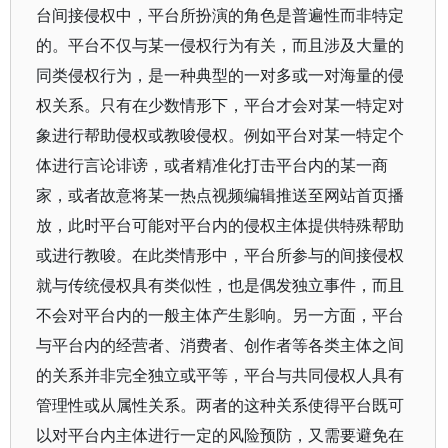
台间接侵权中，平台所扮演的角色是普遍性而非特定
的。平台不仅与某一侵权行为有关，而且涉及大量的
同类侵权行为，是一种典型的一对多或一对海量的侵
权关系。只有在少数情形下，平台才会对某一特定对
象进行帮助侵权或教唆侵权。例如平台对某一特定个
体进行言论诽谤，或者精准化打击平台内的某一商
家，或者故意将某一热点视频编辑推送至网站首页播
放，此时平台可能对平台内的侵权主体提供特殊帮助
或进行教唆。在此类情形中，平台所参与的间接侵权
就与传统侵权具有类似性，也是偶发独立事件，而且
不会对平台内的一般主体产生影响。另一方面，平台
与平台内的经营者、消费者、创作者等各类主体之间
的关系并非完全独立或平等，平台与共同侵权人具有
管理性或从属性关系。两者的这种关系使得平台既可
以对平台内主体进行一定的风险预防，又需要避免在