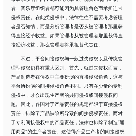
者、音乐厅组织者都可能因为其管理角色而承担连带
侵权责任。在此类侵权中，法律往往不需要考虑管理
者是否知情，而是分析管理者是否从被管理者那里获
得直接经济收益。如果管理者从被管理者那里获得直
接经济收益，那么管理者将承担替代责任。
不过，平台间接侵权与一般过失侵权以及传统管
理型侵权仍具有重大区别。首先，就过失侵权而言，
产品制造者在侵权中主要扮演的直接侵权角色，这与
平台所扮演的间接侵权角色不同。只有在少量的专利
侵权中，才会出现生产者的共同侵权或间接侵权问
题。因此，各国对于产品责任的规定都限于直接侵权
责任，排除了产品缺陷所导致的间接侵权责任。而对
于专利间接侵权中的产品责任，法律也排除了制造“通
用商品”的生产者责任。这使得产品生产者的间接侵权