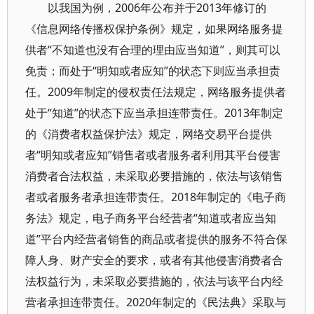
以我国为例，2006年公布并于2013年修订的
《信息网络传播权保护条例》规定，如果网络服务提
供者“不知道也没有合理的理由应当知道”，则其可以
免责；而处于“明知或者应知”的状态下则应当承担责
任。2009年制定的侵权责任法规定，网络服务提供者
处于“知道”的状态下应当承担连带责任。2013年制定
的《消费者权益保护法》规定，网络交易平台提供
者“明知或者应知”销售者或者服务者利用其平台侵害
消费者合法权益，未采取必要措施的，依法与该销售
者或者服务者承担连带责任。2018年制定的《电子商
务法》规定，电子商务平台经营者“知道或者应当知
道”平台内经营者销售的商品或者提供的服务不符合保
障人身、财产安全的要求，或者有其他侵害消费者合
法权益行为，未采取必要措施的，依法与该平台内经
营者承担连带责任。2020年制定的《民法典》采取与