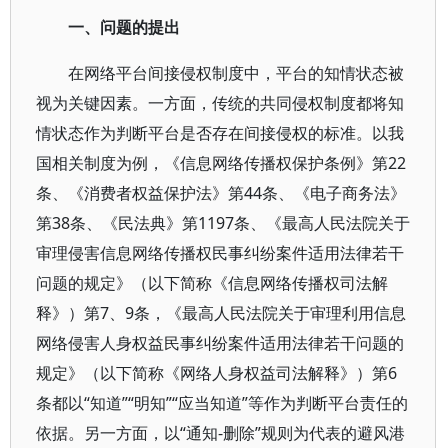
一、问题的提出
在网络平台间接侵权制度中，平台的知情状态被
视为关键因素。一方面，传统的共同侵权制度都将知
情状态作为判断平台是否存在间接侵权的标准。以我
国相关制度为例，《信息网络传播权保护条例》第22
条、《消费者权益保护法》第44条、《电子商务法》
第38条、《民法典》第1197条、《最高人民法院关于
审理侵害信息网络传播权民事纠纷案件适用法律若干
问题的规定》（以下简称《信息网络传播权司法解
释》）第7、9条，《最高人民法院关于审理利用信息
网络侵害人身权益民事纠纷案件适用法律若干问题的
规定》（以下简称《网络人身权益司法解释》）第6
条都以“知道”“明知”“应当知道”等作为判断平台责任的
依据。另一方面，以“通知-删除”规则为代表的避风港