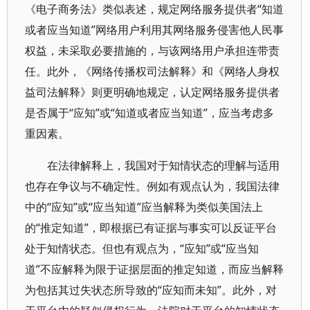
《电子商务法》类似表述，规定网络服务提供者“知道
或者应当知道”网络用户利用其网络服务侵害他人民事
权益，未采取必要措施的，与该网络用户承担连带责
任。此外，《网络传播权司法解释》和《网络人身权
益司法解释》则更明确地规定，认定网络服务提供者
是否属于“应知”或“知道或者应当知道”，应当考虑多
重因素。
在法律解释上，我国对于知情状态的理解与适用
也存在争议与不确定性。例如有观点认为，我国法律
中的“应知”或“应当知道”应当解释为类似美国法上
的“推定知道”，即根据已有证据与事实可以反证平台
处于知情状态。但也有观点为，“应知”或“应当知
道”不应解释为限于证据层面的推定知道，而应当解释
为包括其过失状态所导致的“应知而未知”。此外，对