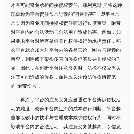
才有可能避免承担间接侵权责任。菲利克斯·吴将这种
现象称为平台责任常常导致的“附带伤害”，即平台常
常会因为避免其间接侵权责任而进行过度审查，附带
对平台内的合法活动与合法用户造成伤害。例如，如
果要求平台对所有疑似著作权侵权行为承担责任，那
么平台就会加大对平台内的各类言论、图片与视频的
审查，删除或下架很多表面侵权但实质并非侵权的作
品。因此，在判断平台注意义务时，法律不仅应当关
注其可能造成的侵权，而且应关注预防侵权所带来
的“附带伤害”。
再次，平台的注意义务应当通过平台辨识侵权活
动的难度、改善平台内生态的成本进行判断。平台越
能够以较小的技术与管理成本减少侵权行为，同时不
影响平台内的合法活动，其注意义务就越高。以信息