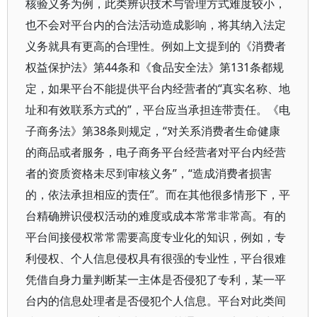
核验义务为例，此类辨识技术与管理方式难度较小，
也不会对平台内的合法活动造成影响，将其纳入法定
义务就具有更高的合理性。例如上文提到的《消费者
权益保护法》第44条和《食品安全法》第131条都规
定，如果平台不能提供平台内经营者的“真实名称、地
址和有效联系方式的”，平台应当承担连带责任。《电
子商务法》第38条则规定，“对关系消费者生命健康
的商品或者服务，电子商务平台经营者对平台内经营
者的资质资格未尽到审核义务”，“造成消费者损害
的，依法承担相应的责任”。而在其他很多情形下，平
台精确辨识侵权活动的难度或成本常常非常高。有的
平台间接侵权常常需要高度专业化的知识，例如，专
利侵权、个人信息侵权具有很强的专业性，平台很难
凭借自身力量判断某一主体是否侵犯了专利，某一平
台内的信息处理者是否侵犯个人信息。平台对此类间