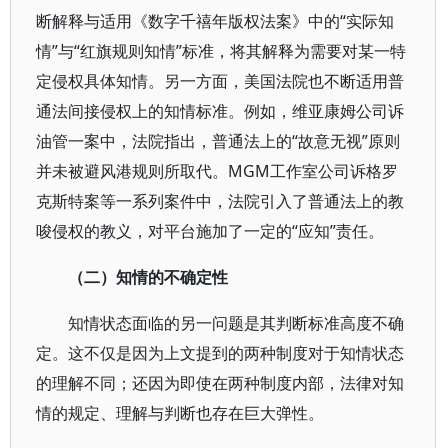
断解释与适用《数字千禧年版权法案》中的“实际知
情”与“红旗规则知情”标准，将其解释为需要对某一特
定侵权具体知情。另一方面，美国法院也不断适用普
通法间接侵权上的知情标准。例如，维亚康姆公司诉
油管一案中，法院指出，普通法上的“故意无视”原则
并未被避风港规则所取代。MGM工作室公司诉格罗
克斯特案等一系列案件中，法院引入了普通法上的教
唆侵权的教义，对平台施加了一定的“应知”责任。
（二）知情的不确定性
知情状态面临的另一问题是其判断标准高度不确
定。这不仅是因为上文提到的两种制度对于知情状态
的理解不同；还因为即使在两种制度内部，法律对知
情的规定、理解与判断也存在巨大弹性。