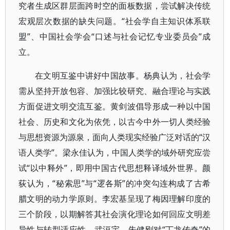
究者生成区群层面跨时空的面板数据，尝试解决传统
宏观层次数据的缺失问题。“社会学自主知识体系联
盟”、中国社会学会“口述与社会记忆专业委员会”成
立。
在文明互鉴中讲好中国故事。杨典认为，社会学
需从坚持开放包容、加强比较研究、融合理论与实践
方面促进文明交流互鉴。黄剑波倡导形成一种以中国
社会、历史和文化为依凭，以古今中外一切人类经验
与思想资源为源泉，面向人类现实经验广泛对话的“汉
语人类学”。梁永佳认为，中国人类学的域外研究应尝
试“以中释外”，即用中国古代思想释译域外世界。颜
荻认为，“秘索思”与“逻各斯”的冲突勾连构成了古希
腊文明的动力学原则。李宏基呈现了梅因理解印度的
三个阶段，以期解答其社会演化理论如何回应文明差
异性与转型适应性。武洹宇、朱健刚对“丁龙传奇”的