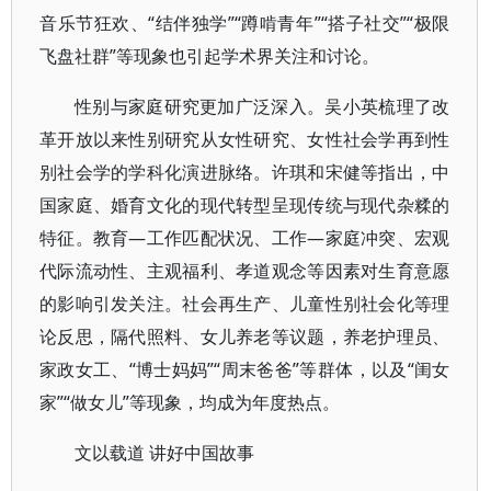
音乐节狂欢、“结伴独学”“蹲啃青年”“搭子社交”“极限
飞盘社群”等现象也引起学术界关注和讨论。
性别与家庭研究更加广泛深入。吴小英梳理了改
革开放以来性别研究从女性研究、女性社会学再到性
别社会学的学科化演进脉络。许琪和宋健等指出，中
国家庭、婚育文化的现代转型呈现传统与现代杂糅的
特征。教育—工作匹配状况、工作—家庭冲突、宏观
代际流动性、主观福利、孝道观念等因素对生育意愿
的影响引发关注。社会再生产、儿童性别社会化等理
论反思，隔代照料、女儿养老等议题，养老护理员、
家政女工、“博士妈妈”“周末爸爸”等群体，以及“闺女
家”“做女儿”等现象，均成为年度热点。
文以载道 讲好中国故事