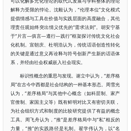
可以化解多元化理论的取代式发展与学科整体的理论
解释力受限的悖论。沈毅认为，“伦理本位”文化模式
提倡情感与工具在价值与实践层面的高度融合，其伦
理责任观始终突出情义优先的“需求法则”。胡安宁基
于“片言—俱言—遵行—践行”框架探讨传统文化社会
化机制。宣朝庆、杜明浩认为，传统话语创造性转化
的关键是通过意义再诠释与符号创新产生新的话语体
系，并经由社会权威嵌入社会现实。
标识性概念的重思与发现。谢立中认为，“差序格
局”在古今中西都是社会结构的一种基本形态。周雪光
认为，“差序格局”与其他中心概念（如科层制、家产
官僚制、家国主义等）既有鲜明对比又有密切关联，
为社会组织方式和制度的比较研究提供了有益的概念
工具。周飞舟认为，“推”是差序格局中与“私”相反的
力量，“推”的实践路径是礼制。翟学伟认为，以“名