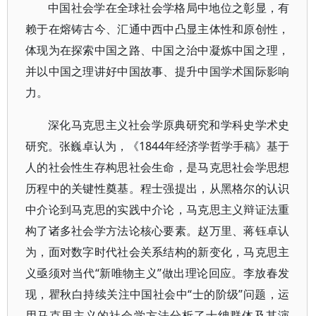
中国社会学在全球社会学格局中地位之彰显，有
赖于在熔铸古今、汇通中西中凸显主体性和原创性，
体现为在探索中国之路、中国之治中凝炼中国之理，
并以中国之理讲好中国故事、提升中国学术国际影响
力。
深化马克思主义社会学原典研究和学科史学术史
研究。张巍卓认为，《1844年经济学哲学手稿》基于
人的社会性生存构思社会生命，是马克思社会学思想
历程中的关键性奠基。程士强提出，从黑格尔的认识
中介论到马克思的实践中介论，马克思主义辩证法重
构了诸多社会学方法论核心要素。赵万里、蒋钰卓认
为，面对数字时代社会关系结构的新变化，马克思主
义亟须对当代“新唯物主义”做出理论回应。李放春发
现，瞿秋白持续关注中国社会中“士的阶级”问题，运
用马克思主义的社会学方法分析了士绅群体及其演