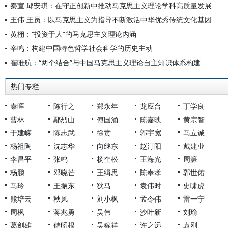
秦宣 邱安琪：在守正创新中推动马克思主义理论学科高质量发展
王伟 王员：以马克思主义为指导不断激活中华优秀传统文化基因
黄栩：“投资于人”的马克思主义理论内涵
辛鸣：构建中国特色哲学社会科学的历史主动
崔唯航：“两个结合”与中国马克思主义理论自主知识体系构建
热门专栏
秦晖
陈行之
郑永年
龙应台
丁学良
曹林
鄢烈山
傅国涌
陈嘉映
黄宗智
于建嵘
陈志武
徐贲
郭宇宽
马立诚
杨祖陶
沈志华
向继东
赵汀阳
戴建业
李昌平
张鸣
杨奎松
王海光
周濂
杨鹏
邓晓芒
王缉思
陈奉孝
郭世佑
马玲
王振东
狄马
袁伟时
史啸虎
熊培云
秋风
刘小枫
孟令伟
雷一宁
周枫
蒋兆勇
吴伟
沙叶新
刘瑜
葛剑雄
储昭根
吴稼祥
许之远
袁刚