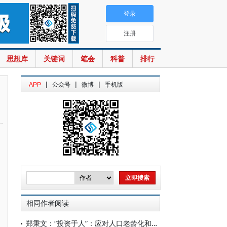
登录
注册
思想库
关键词
笔会
科普
排行
|
|
|
APP
公众号
微博
手机版
相同作者阅读
郑秉文：“投资于人”：应对人口老龄化和少子化的新范式——基于“投资家庭”的分析框架