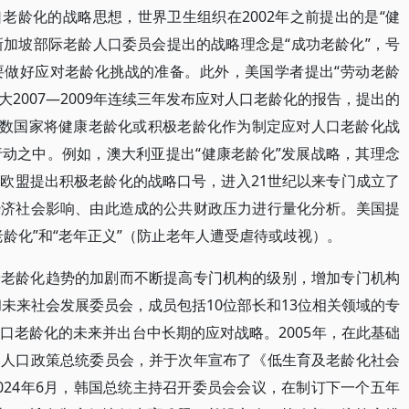
老龄化的战略思想，世界卫生组织在2002年之前提出的是“健
新加坡部际老龄人口委员会提出的战略理念是“成功老龄化”，号
要做好应对老龄化挑战的准备。此外，美国学者提出“劳动老龄
念。加拿大2007—2009年连续三年发布应对人口老龄化的报告，提出的
多数国家将健康老龄化或积极老龄化作为制定应对人口老龄化战
动之中。例如，澳大利亚提出“健康老龄化”发展战略，其理念
欧盟提出积极老龄化的战略口号，进入21世纪以来专门成立了
经济社会影响、由此造成的公共财政压力进行量化分析。美国提
龄化”和“老年正义”（防止老年人遭受虐待或歧视）。
着老龄化趋势的加剧而不断提高专门机构的级别，增加专门机构
和未来社会发展委员会，成员包括10位部长和13位相关领域的专
口老龄化的未来并出台中长期的应对战略。2005年，在此基础
和人口政策总统委员会，并于次年宣布了《低生育及老龄化社会
024年6月，韩国总统主持召开委员会会议，在制订下一个五年