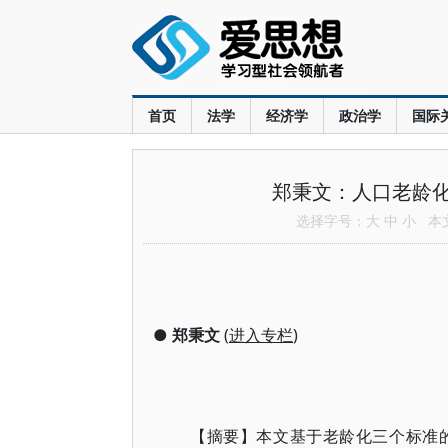
首页
法学
经济学
政治学
国际
郑秉文：人口老龄
选择字号：
大
中
小
本文共
●
郑秉文
(
进入专栏
)
【摘要】本文基于老龄化三个标准