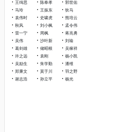
王缉思
陈奉孝
郭世佑
马玲
王振东
狄马
袁伟时
史啸虎
熊培云
秋风
刘小枫
孟令伟
雷一宁
周枫
蒋兆勇
吴伟
沙叶新
刘瑜
葛剑雄
储昭根
吴稼祥
许之远
袁刚
杨小凯
吴励生
朱学勤
潘维
郑秉文
莫于川
羽之野
谢志浩
孙立平
杨光