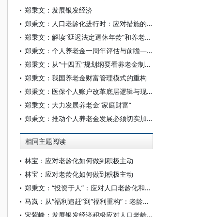
郑秉文：发展银发经济
郑秉文：人口老龄化进行时：应对措施的国际比较与启示
郑秉文：解读“延迟法定退休年龄”和养老第三支柱
郑秉文：个人养老金一周年评估与前瞻——基于一个理论框架的分析
郑秉文：从“十四五”规划纲要看养老金制度可持续性改革前景
郑秉文：我国养老金财富管理模式的重构
郑秉文：医保个人账户改革底层逻辑与现实冲突
郑秉文：大力发展养老金“家庭财富”
郑秉文：推动个人养老金发展必须切实加强顶层设计
相同主题阅读
林宝：应对老龄化如何做到积极主动
林宝：应对老龄化如何做到积极主动
郑秉文：“投资于人”：应对人口老龄化和少子化的新范式——基于“投资家庭”的分析框架
马岚：从“福利追赶”到“福利重构”：老龄化社会的养老服务供给转型
宋紫峰：发展银发经济积极应对人口老龄化