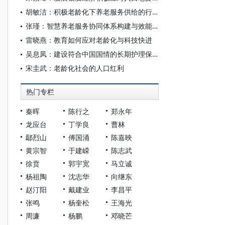
胡敏洁：积极老龄化下养老服务供给的行政法治应对
张瑾：智慧养老服务协同体系构建与效能升级
雷晓燕：教育如何应对老龄化与科技快进
吴息凤：建设符合中国国情的长期护理保险制度
宋圭武：老龄化社会的人口红利
热门专栏
秦晖
陈行之
郑永年
龙应台
丁学良
曹林
鄢烈山
傅国涌
陈嘉映
黄宗智
于建嵘
陈志武
徐贲
郭宇宽
马立诚
杨祖陶
沈志华
向继东
赵汀阳
戴建业
李昌平
张鸣
杨奎松
王海光
周濂
杨鹏
邓晓芒