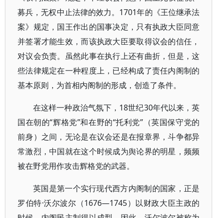
募兵，无权中止法律的效力。1701年的《王位继承法
案》规定，国王作出的国事决定，只有执政大臣同意
并签署才能生效，而该执政大臣要取得议会的信任，
对议会负责。虽然此事在执行上还有曲折，但是，这
些法律规定在一种程度上，已经构成了责任内阁制的
基本原则，为首相内阁制的形成，创造了条件。
在这样一种政治气氛下，18世纪30年代以来，英
国在朝的“辉格党”和在野的“托利党”（英国保守党的
前身）之间，无论是在议会还是在报章界，斗争都异
常激烈，中国就在这个时候成为舆论界的明星，频频
被在野党用作攻击辉格党的武器。
英国是第一个实行现代西方内阁制的国家，正是
罗伯特·沃尔波尔（1676—1745）以财政大臣主政的
时候，内阁民主制得以成型。因此，沃尔波尔被称为