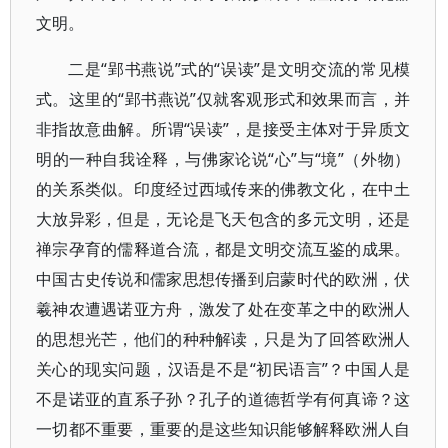
文明。
二是“郢书燕说”式的“误读”是文明交流的常见模
式。这里的“郢书燕说”仅就客观形式和效果而言，并
非指故意曲解。所谓“误读”，是接受主体对于异质文
明的一种自我诠释，与佛家论说“心”与“境”（外物）
的关系类似。印度经过西域传来的佛教文化，在中土
大放异彩，但是，无论是飞天包含的多元文明，还是
禅宗孕育的儒释道合流，都是文明交流互鉴的成果。
中国古史传说和儒家思想传播到启蒙时代的欧洲，伏
羲神农遭遇诺亚方舟，激发了处在变革之中的欧洲人
的思想光芒，他们的种种解读，只是为了回答欧洲人
关心的现实问题，汉语是不是“初民语言”？中国人是
不是诺亚的直系子孙？孔子的道德哲学有何真谛？这
一切都不重要，重要的是这些知识能够解释欧洲人自