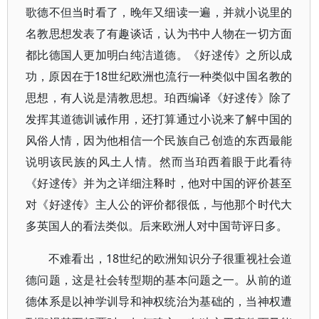
歌德不但当时看了，晚年又细读一遍，并就小说里的
名教思想发表了有趣谈话，认为书中人物在一切方面
都比德国人更加明白纯洁道德。《好逑传》之所以成
功，原因在于18世纪欧洲也流行一种类似中国名教的
思想，有人说是清教思想。珀西编译《好逑传》除了
发挥其道德训诫作用，还打算通过小说来了解中国的
风俗人情，因为他相信一个民族自己创造的东西最能
说明该民族的风土人情。然而当珀西着眼于此看待
《好逑传》并为之详细注释时，他对中国的评价甚至
对《好逑传》主人公的评价都很低，与他那个时代大
多英国人的看法类似。后来欧洲人对中国苛评日多。
不难看出，18世纪的欧洲知识分子很重视社会道
德问题，这是社会转型期的基本问题之一。从前的道
德体系是以神学训导和神权统治为基础的，当神权遭