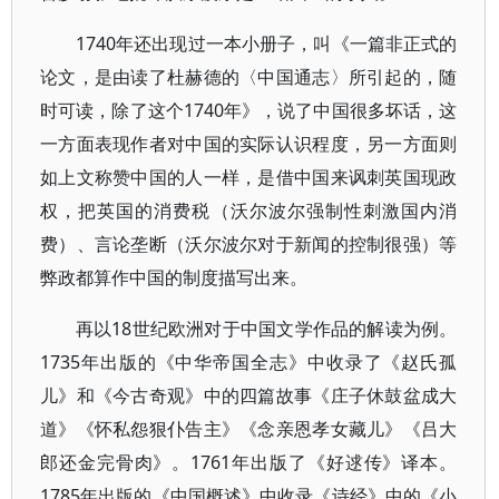
1740年还出现过一本小册子，叫《一篇非正式的
论文，是由读了杜赫德的〈中国通志〉所引起的，随
时可读，除了这个1740年》，说了中国很多坏话，这
一方面表现作者对中国的实际认识程度，另一方面则
如上文称赞中国的人一样，是借中国来讽刺英国现政
权，把英国的消费税（沃尔波尔强制性刺激国内消
费）、言论垄断（沃尔波尔对于新闻的控制很强）等
弊政都算作中国的制度描写出来。
再以18世纪欧洲对于中国文学作品的解读为例。
1735年出版的《中华帝国全志》中收录了《赵氏孤
儿》和《今古奇观》中的四篇故事《庄子休鼓盆成大
道》《怀私怨狠仆告主》《念亲恩孝女藏儿》《吕大
郎还金完骨肉》。1761年出版了《好逑传》译本。
1785年出版的《中国概述》中收录《诗经》中的《小