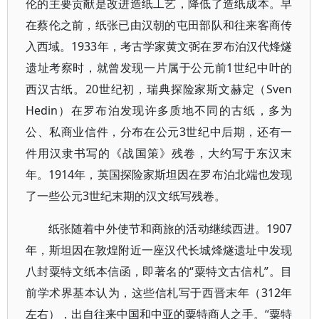
伦的主要贡献是改进造纸工艺，降低了造纸成本。早
在蔡伦之前，纸张已由汉朝的屯田部队和往来客商传
入西域。1933年，考古学家黄文弼在罗布泊汉代烽燧
遗址考察时，就曾发现一片属于公元前1世纪中叶的
西汉古纸。20世纪初，瑞典探险家斯文赫定（Sven
Hedin）在罗布泊发现许多质地不同的古纸，多为
公、私商业信件，分布在公元3世纪中后期，还有一
件用汉隶书写的《战国策》残卷，大约写于东汉末
年。1914年，英国探险家斯坦因在罗布泊北端也发现
了一些公元3世纪末期的汉文纸写残卷。
纸张随着中外使节和商旅的活动继续西进。1907
年，斯坦因在敦煌附近一座汉代长城烽燧遗址中发现
八封粟特文纸本信函，即著名的“粟特文古信札”。目
前学术界基本认为，这些信札写于西晋末年（312年
左右），出自往来中国和中亚的粟特商人之手。“粟特