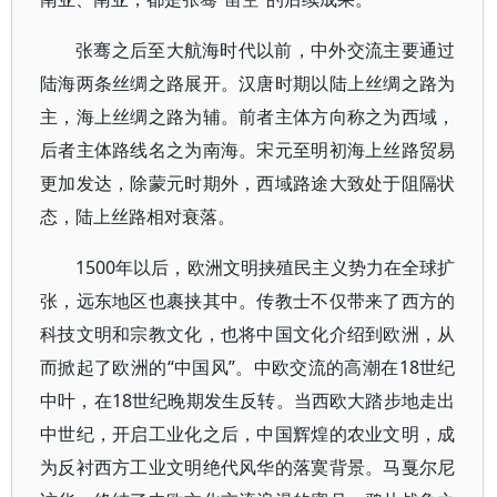
张骞之后至大航海时代以前，中外交流主要通过
陆海两条丝绸之路展开。汉唐时期以陆上丝绸之路为
主，海上丝绸之路为辅。前者主体方向称之为西域，
后者主体路线名之为南海。宋元至明初海上丝路贸易
更加发达，除蒙元时期外，西域路途大致处于阻隔状
态，陆上丝路相对衰落。
1500年以后，欧洲文明挟殖民主义势力在全球扩
张，远东地区也裹挟其中。传教士不仅带来了西方的
科技文明和宗教文化，也将中国文化介绍到欧洲，从
而掀起了欧洲的“中国风”。中欧交流的高潮在18世纪
中叶，在18世纪晚期发生反转。当西欧大踏步地走出
中世纪，开启工业化之后，中国辉煌的农业文明，成
为反衬西方工业文明绝代风华的落寞背景。马戛尔尼