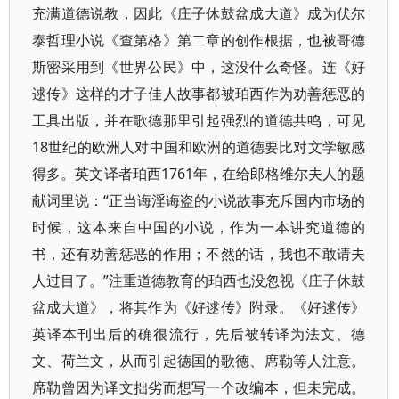
充满道德说教，因此《庄子休鼓盆成大道》成为伏尔
泰哲理小说《查第格》第二章的创作根据，也被哥德
斯密采用到《世界公民》中，这没什么奇怪。连《好
逑传》这样的才子佳人故事都被珀西作为劝善惩恶的
工具出版，并在歌德那里引起强烈的道德共鸣，可见
18世纪的欧洲人对中国和欧洲的道德要比对文学敏感
得多。英文译者珀西1761年，在给郎格维尔夫人的题
献词里说：“正当诲淫诲盗的小说故事充斥国内市场的
时候，这本来自中国的小说，作为一本讲究道德的
书，还有劝善惩恶的作用；不然的话，我也不敢请夫
人过目了。”注重道德教育的珀西也没忽视《庄子休鼓
盆成大道》，将其作为《好逑传》附录。《好逑传》
英译本刊出后的确很流行，先后被转译为法文、德
文、荷兰文，从而引起德国的歌德、席勒等人注意。
席勒曾因为译文拙劣而想写一个改编本，但未完成。