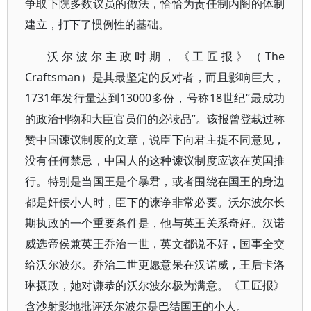
争取下院多数议员的做法，恰恰为责任制内阁的体制
建立，打下了惯例性的基础。
沃尔波尔主政时期，《工匠报》（The
Craftsman）是其最坚定的反对者，而且影响巨大，
1731年发行量达到13000多份，号称18世纪“最成功
的政治刊物和大臣官员们的必读品”。该报曾登载过称
赞中国谏议制度的文章，说臣下向君主提不同意见，
没有任何禁忌，中国人的这种谏议制度应该在英国推
行。特别是当国王是个暴君，或者围绕在国王的身边
都是奸佞小人时，臣下的谏诤非常必要。沃尔波尔长
期执政的一个重要条件是，他与英王关系奇好。汉诺
威选帝侯兼英王乔治一世，英文都说不好，国事全交
给沃尔波尔。乔治二世更愿意呆在汉诺威，王后卡洛
琳摄政，她对谦恭的沃尔波尔极为满意。《工匠报》
含沙射影地批评沃尔波尔是巴结国王的小人。