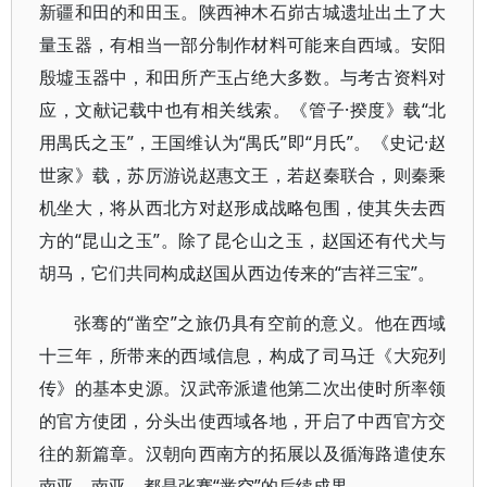
新疆和田的和田玉。陕西神木石峁古城遗址出土了大
量玉器，有相当一部分制作材料可能来自西域。安阳
殷墟玉器中，和田所产玉占绝大多数。与考古资料对
应，文献记载中也有相关线索。《管子·揆度》载“北
用禺氏之玉”，王国维认为“禺氏”即“月氏”。《史记·赵
世家》载，苏厉游说赵惠文王，若赵秦联合，则秦乘
机坐大，将从西北方对赵形成战略包围，使其失去西
方的“昆山之玉”。除了昆仑山之玉，赵国还有代犬与
胡马，它们共同构成赵国从西边传来的“吉祥三宝”。
张骞的“凿空”之旅仍具有空前的意义。他在西域
十三年，所带来的西域信息，构成了司马迁《大宛列
传》的基本史源。汉武帝派遣他第二次出使时所率领
的官方使团，分头出使西域各地，开启了中西官方交
往的新篇章。汉朝向西南方的拓展以及循海路遣使东
南亚、南亚，都是张骞“凿空”的后续成果。