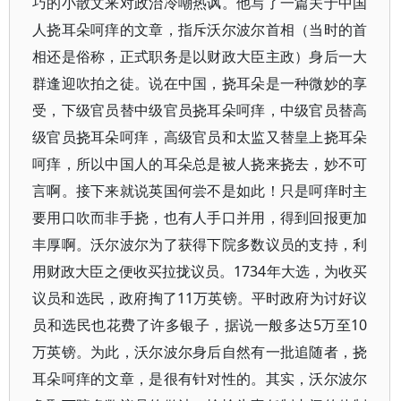
巧的小散文来对政治冷嘲热讽。他写了一篇关于中国
人挠耳朵呵痒的文章，指斥沃尔波尔首相（当时的首
相还是俗称，正式职务是以财政大臣主政）身后一大
群逢迎吹拍之徒。说在中国，挠耳朵是一种微妙的享
受，下级官员替中级官员挠耳朵呵痒，中级官员替高
级官员挠耳朵呵痒，高级官员和太监又替皇上挠耳朵
呵痒，所以中国人的耳朵总是被人挠来挠去，妙不可
言啊。接下来就说英国何尝不是如此！只是呵痒时主
要用口吹而非手挠，也有人手口并用，得到回报更加
丰厚啊。沃尔波尔为了获得下院多数议员的支持，利
用财政大臣之便收买拉拢议员。1734年大选，为收买
议员和选民，政府掏了11万英镑。平时政府为讨好议
员和选民也花费了许多银子，据说一般多达5万至10
万英镑。为此，沃尔波尔身后自然有一批追随者，挠
耳朵呵痒的文章，是很有针对性的。其实，沃尔波尔