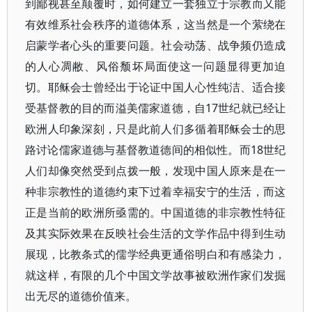
到鄙视甚至颠覆时，如何建立一套独立于宗教而又能
有效维系社会秩序的道德体系，这当然是一个萦绕在
启蒙学者心头的重要问题。社会动荡、战争频仍造成
的人心凋敝、风俗颓坏局面使这一问题显得更加迫
切。耶稣会士曾经出于论证中国人心性纯洁、适合接
受基督教的目的而溢美儒家道德，自17世纪就已经让
欧洲人印象深刻，只是此前人们多循着耶稣会士的思
路讨论儒家道德与基督教道德间的相似性。而18世纪
人们却像突然受到点拨一般，发现中国人原来是在一
种非宗教性的道德约束下过着幸福安宁的生活，而这
正是当前的欧洲所亟需的。中国道德的非宗教性特征
及其实际效果在反映社会生活的文学作品中得到生动
展现，比教条式的儒学经典更通俗明白和有感染力，
就这样，有限的几个中国文学故事被欧洲作家们发掘
出无尽的道德价值来。