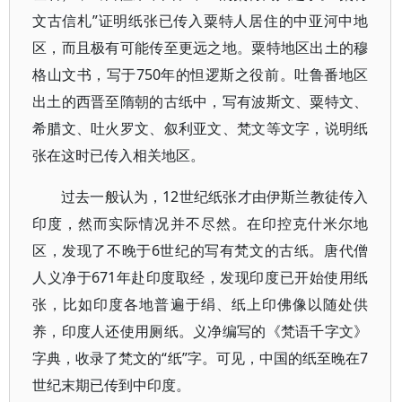
文古信札”证明纸张已传入粟特人居住的中亚河中地
区，而且极有可能传至更远之地。粟特地区出土的穆
格山文书，写于750年的怛逻斯之役前。吐鲁番地区
出土的西晋至隋朝的古纸中，写有波斯文、粟特文、
希腊文、吐火罗文、叙利亚文、梵文等文字，说明纸
张在这时已传入相关地区。
过去一般认为，12世纪纸张才由伊斯兰教徒传入
印度，然而实际情况并不尽然。在印控克什米尔地
区，发现了不晚于6世纪的写有梵文的古纸。唐代僧
人义净于671年赴印度取经，发现印度已开始使用纸
张，比如印度各地普遍于绢、纸上印佛像以随处供
养，印度人还使用厕纸。义净编写的《梵语千字文》
字典，收录了梵文的“纸”字。可见，中国的纸至晚在7
世纪末期已传到中印度。