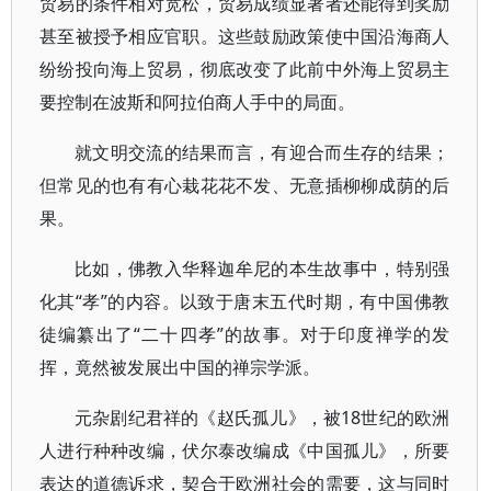
贸易的条件相对宽松，贸易成绩显著者还能得到奖励
甚至被授予相应官职。这些鼓励政策使中国沿海商人
纷纷投向海上贸易，彻底改变了此前中外海上贸易主
要控制在波斯和阿拉伯商人手中的局面。
就文明交流的结果而言，有迎合而生存的结果；
但常见的也有有心栽花花不发、无意插柳柳成荫的后
果。
比如，佛教入华释迦牟尼的本生故事中，特别强
化其“孝”的内容。以致于唐末五代时期，有中国佛教
徒编纂出了“二十四孝”的故事。对于印度禅学的发
挥，竟然被发展出中国的禅宗学派。
元杂剧纪君祥的《赵氏孤儿》，被18世纪的欧洲
人进行种种改编，伏尔泰改编成《中国孤儿》，所要
表达的道德诉求，契合于欧洲社会的需要，这与同时