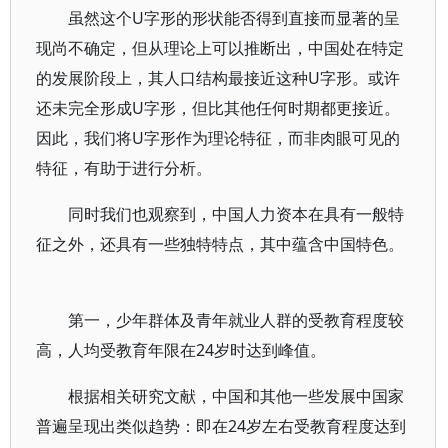
虽然这个U字形的形状能否得到直接而显著的呈
现尚不确定，但从理论上可以推断出，中国处在特定
的发展阶段上，其人口结构最接近这种U字形。或许
还未完全形成U字形，但比其他任何时期都更接近。
因此，我们将U字形作为理论特征，而非肉眼可见的
特征，有助于进行分析。
同时我们也观察到，中国人力资本在具有一般特
征之外，还具有一些独特特点，其中蕴含中国特色。
第一，少年群体及青年就业人群的受教育程度较
高，人均受教育年限在24岁时达到峰值。
根据相关研究文献，中国和其他一些发展中国家
普遍呈现出类似趋势：即在24岁左右受教育程度达到