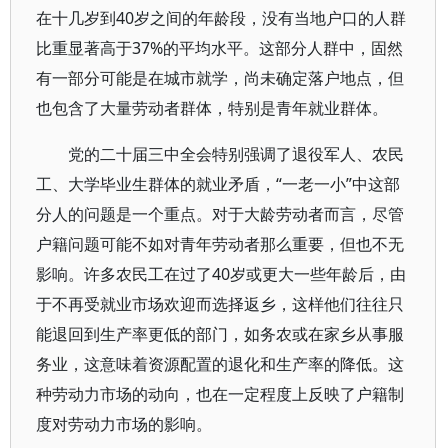
在十几岁到40岁之间的年龄段，没有当地户口的人群
比重显著高于37%的平均水平。这部分人群中，固然
有一部分可能是在城市就学，尚未确定落户地点，但
也包含了大量劳动者群体，特别是青年就业群体。
党的二十届三中全会特别强调了退役军人、农民
工、大学毕业生群体的就业矛盾，“一老一小”中这部
分人的问题是一个重点。对于大龄劳动者而言，尽管
户籍问题可能不如对青年劳动者那么重要，但也不无
影响。许多农民工在过了40岁或更大一些年龄后，由
于不再受就业市场欢迎而选择返乡，这样他们往往只
能退回到生产率更低的部门，如务农或在家乡从事服
务业，这意味着资源配置的退化和生产率的降低。这
种劳动力市场的动向，也在一定程度上反映了户籍制
度对劳动力市场的影响。