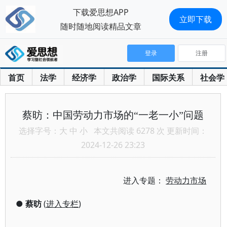
下载爱思想APP
立即下载
随时随地阅读精品文章
登录
注册
首页
法学
经济学
政治学
国际关系
社会学
蔡昉：中国劳动力市场的“一老一小”问题
选择字号：
大
中
小
本文共阅读 6278 次 更新时间：
2024-12-26 23:23
进入专题：
劳动力市场
●
蔡昉
(
进入专栏
)