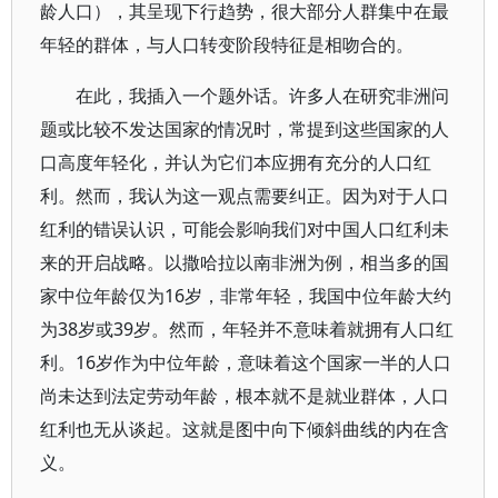
龄人口），其呈现下行趋势，很大部分人群集中在最
年轻的群体，与人口转变阶段特征是相吻合的。
在此，我插入一个题外话。许多人在研究非洲问
题或比较不发达国家的情况时，常提到这些国家的人
口高度年轻化，并认为它们本应拥有充分的人口红
利。然而，我认为这一观点需要纠正。因为对于人口
红利的错误认识，可能会影响我们对中国人口红利未
来的开启战略。以撒哈拉以南非洲为例，相当多的国
家中位年龄仅为16岁，非常年轻，我国中位年龄大约
为38岁或39岁。然而，年轻并不意味着就拥有人口红
利。16岁作为中位年龄，意味着这个国家一半的人口
尚未达到法定劳动年龄，根本就不是就业群体，人口
红利也无从谈起。这就是图中向下倾斜曲线的内在含
义。