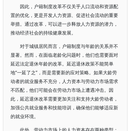
因此，户籍制度改革不仅关乎人口流动和资源配
置的优化，更是开发人力资源、促进社会流动的重要
举措。通过改革，可以进一步释放人力资源的潜力，
推动经济社会的持续健康发展。
对于城镇居民而言，户籍制度与年龄的关系并不
显著。然而，在面临老龄化问题时，他们也需要面对
延迟法定退休年龄的改革。延迟退休政策不能简单
地“一延了之”，而是需要新的应对策略。如果大龄劳
动者的就业服务不充分，人力资本与劳动力市场需求
不匹配，他们可能会在劳动力市场上遭遇冲击。因
此，延迟退休改革需要更加关注和支持大龄劳动者，
加强公共就业服务和技能培训，确保他们能够适应新
的就业环境。
此外，劳动力市场上的人力资本存在两种类型：