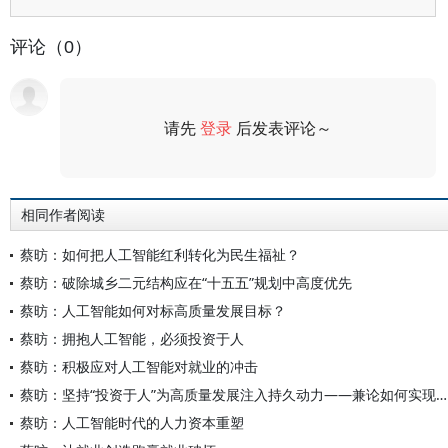
评论（0）
请先
登录
后发表评论～
评论
相同作者阅读
蔡昉：如何把人工智能红利转化为民生福祉？
蔡昉：破除城乡二元结构应在“十五五”规划中高度优先
蔡昉：人工智能如何对标高质量发展目标？
蔡昉：拥抱人工智能，必须投资于人
蔡昉：积极应对人工智能对就业的冲击
蔡昉：坚持“投资于人”为高质量发展注入持久动力——兼论如何实现2035年和“十五五”时期的发展目标
蔡昉：人工智能时代的人力资本重塑