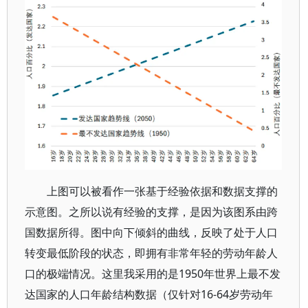
上图可以被看作一张基于经验依据和数据支撑的
示意图。之所以说有经验的支撑，是因为该图系由跨
国数据所得。图中向下倾斜的曲线，反映了处于人口
转变最低阶段的状态，即拥有非常年轻的劳动年龄人
口的极端情况。这里我采用的是1950年世界上最不发
达国家的人口年龄结构数据（仅针对16-64岁劳动年