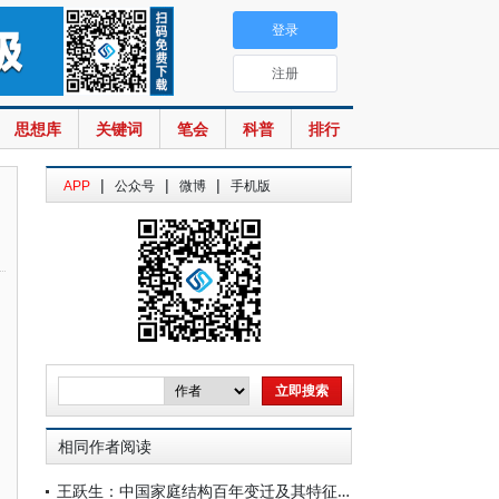
登录
注册
思想库
关键词
笔会
科普
排行
|
|
|
APP
公众号
微博
手机版
相同作者阅读
王跃生：中国家庭结构百年变迁及其特征分析