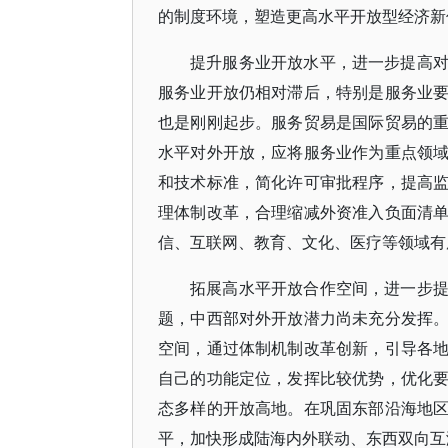
的制度环境，塑造更高水平开放型经济新
提升服务业开放水平，进一步提高
服务业开放仍相对滞后，特别是服务业
也是刚刚起步。服务贸易是国际贸易的
水平对外开放，应将服务业作为重点领
和技术标准，简化许可审批程序，提高
理体制改革，合理缩减外资准入负面清
信、互联网、教育、文化、医疗等领域有
拓展高水平开放合作空间，进一步
题，中西部对外开放潜力尚未充分发挥
空间，通过体制机制改革创新，引导各
自己的功能定位，发挥比较优势，优化
态多样的开放高地。在巩固东部沿海地
平，加快形成陆海内外联动、东西双向互