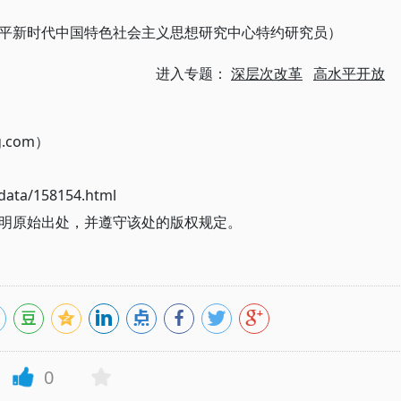
平新时代中国特色社会主义思想研究中心特约研究员）
进入专题：
深层次改革
高水平开放
g.com）
ata/158154.html
明原始出处，并遵守该处的版权规定。
0