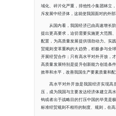
域化、碎片化严重，排他性小集团林立
斥发展中经济体，这就使我国面对的外部
从国内看，我国经济已由高速增长
提出更高要求，迫切需要实施更大范围
配置，为高质量发展提供强劲动力。实
贸规则变革重构的大趋势，积极参与全
开展经贸合作；只有高水平对外开放，
高质量发展特别是提升创新能力创造条
效率和水平，改善我国生产要素质量和配
高水平对外开放是我国经济实现高
压，成为我国与主要发达经济体建立高
钩或者出于战略目的打压中国的毕竟是
标准经贸规则不相符的制度、规则，在高