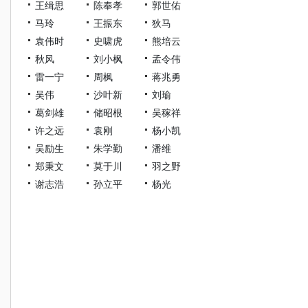
王缉思
陈奉孝
郭世佑
马玲
王振东
狄马
袁伟时
史啸虎
熊培云
秋风
刘小枫
孟令伟
雷一宁
周枫
蒋兆勇
吴伟
沙叶新
刘瑜
葛剑雄
储昭根
吴稼祥
许之远
袁刚
杨小凯
吴励生
朱学勤
潘维
郑秉文
莫于川
羽之野
谢志浩
孙立平
杨光