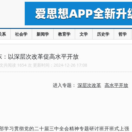
关系
社会学
新闻学
教育学
文学
历史学
哲学
东：以深层次改革促高水平开放
共阅读 1654 次 更新时间：2024-12-26 17:08
进入专题：
深层次改革
高水平开放
部学习贯彻党的二十届三中全会精神专题研讨班开班式上强