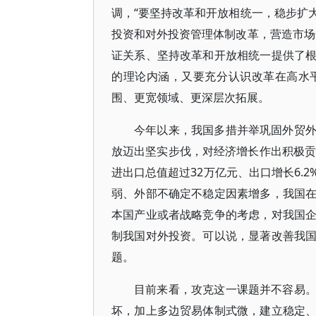
调，“要坚持改革和开放相统一，稳步扩
投资和对外投资管理体制改革，营造市场
证关系、坚持改革和开放相统一提供了
的理论内涵，又要充分认识改革在高水
围、更宽领域、更深层次拓展。
今年以来，我国多措并举巩固外贸
放迈出坚实步伐，对经济增长作出积极贡
进出口总值超过32万亿元、出口增长6.
弱、外部不确定不稳定因素增多，我国
本国产业或者战略竞争的考虑，对我国
制我国对外投资。可以说，显著改善我
题。
目前来看，攻克这一课题并不容易
坏，加上多边贸易体制式微，建立稳定