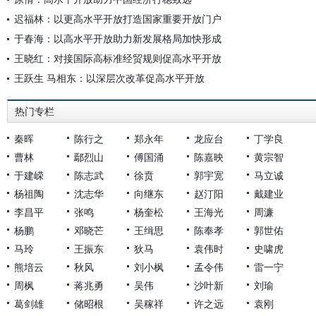
迟福林：以更高水平开放打造国家重要开放门户
于春海：以高水平开放助力新发展格局加快形成
王晓红：对接国际高标准经贸规则促高水平开放
王跃生 马相东：以深层次改革促高水平开放
热门专栏
秦晖
陈行之
郑永年
龙应台
丁学良
曹林
鄢烈山
傅国涌
陈嘉映
黄宗智
于建嵘
陈志武
徐贲
郭宇宽
马立诚
杨祖陶
沈志华
向继东
赵汀阳
戴建业
李昌平
张鸣
杨奎松
王海光
周濂
杨鹏
邓晓芒
王缉思
陈奉孝
郭世佑
马玲
王振东
狄马
袁伟时
史啸虎
熊培云
秋风
刘小枫
孟令伟
雷一宁
周枫
蒋兆勇
吴伟
沙叶新
刘瑜
葛剑雄
储昭根
吴稼祥
许之远
袁刚